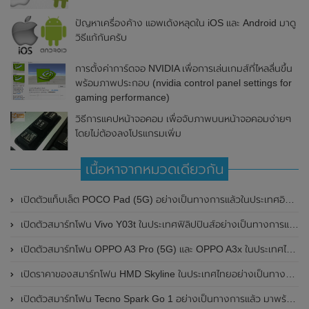
ปัญหาเครื่องค้าง แอพเด้งหลุดใน iOS และ Android มาดู
วิธีแก้กันครับ
การตั้งค่าการ์ดจอ NVIDIA เพื่อการเล่นเกมส์ที่ไหลลื่นขึ้น
พร้อมภาพประกอบ (nvidia control panel settings for
gaming performance)
วิธีการแคปหน้าจอคอม เพื่อจับภาพบนหน้าจอคอมง่ายๆ
โดยไม่ต้องลงโปรแกรมเพิ่ม
เนื้อหาจากหมวดเดียวกัน
เปิดตัวแท็บเล็ต POCO Pad (5G) อย่างเป็นทางการแล้วในประเทศอินเดีย มาพร้อมชิปเซ็ต Snapdragon 7s Gen 2 ของ Qualcomm และรองรับเครือข่าย 5G
เปิดตัวสมาร์ทโฟน Vivo Y03t ในประเทศฟิลิปปินส์อย่างเป็นทางการแล้ว มาพร้อมชิปเซ็ต Unisoc T612 , กล้องหลัง ความละเอียด 13MP , แบตเตอรี่ 5,000mAh และหน้าจอแสดงผล LCD / 90Hz
เปิดตัวสมาร์ทโฟน OPPO A3 Pro (5G) และ OPPO A3x ในประเทศไทยอย่างเป็นทางการแล้ว ในราคาเริ่มต้นเพียง 3,999 บาท
เปิดราคาของสมาร์ทโฟน HMD Skyline ในประเทศไทยอย่างเป็นทางการแล้ว ราคา 14,990 บาท
เปิดตัวสมาร์ทโฟน Tecno Spark Go 1 อย่างเป็นทางการแล้ว มาพร้อมหน้าจอแสดงผล LCD / 120Hz , แบตเตอรี่ 5,000mAh และใช้ชิปเซ็ต Unisoc