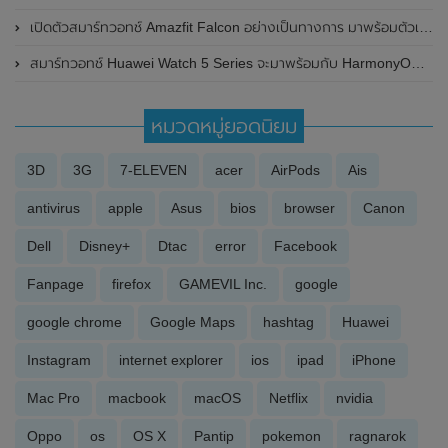
เปิดตัวสมาร์ทวอทช์ Amazfit Falcon อย่างเป็นทางการ มาพร้อมตัวเรือนไทเทเนียม , GPS แบบ Dual-band และมาตรฐานการกันน้ำ 20 ATM
สมาร์ทวอทช์ Huawei Watch 5 Series จะมาพร้อมกับ HarmonyOS NEXT และอาจไม่รองรับ Android แล้ว
หมวดหมู่ยอดนิยม
3D
3G
7-ELEVEN
acer
AirPods
Ais
antivirus
apple
Asus
bios
browser
Canon
Dell
Disney+
Dtac
error
Facebook
Fanpage
firefox
GAMEVIL Inc.
google
google chrome
Google Maps
hashtag
Huawei
Instagram
internet explorer
ios
ipad
iPhone
Mac Pro
macbook
macOS
Netflix
nvidia
Oppo
os
OS X
Pantip
pokemon
ragnarok