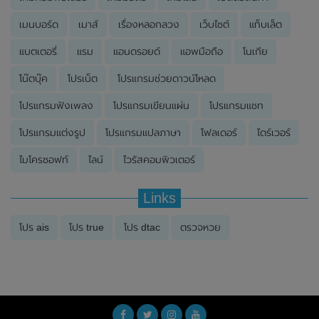
เมนบอร์ด
เมาส์
เรื่องหลอกลวง
เว็บไซต์
แท็บเล็ต
แบตเตอรี่
แรม
แอนดรอยด์
แอพมือถือ
โนเกีย
โน๊ตบุ๊ค
โปรเน็ต
โปรแกรมช่วยดาวน์โหลด
โปรแกรมฟังเพลง
โปรแกรมเขียนแผ่น
โปรแกรมแชท
โปรแกรมแต่งรูป
โปรแกรมแปลภาษา
โฟลเดอร์
ไดร์เวอร์
ไมโครซอฟท์
ไลน์
ไวรัสคอมพิวเตอร์
Links
โปร ais
โปร true
โปร dtac
ตรวจหวย