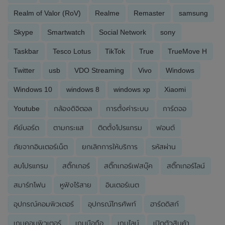
Realm of Valor (RoV)
Realme
Remaster
samsung
Skype
Smartwatch
Social Network
sony
Taskbar
Tesco Lotus
TikTok
True
TrueMove H
Twitter
usb
VDO Streaming
Vivo
Windows
Windows 10
windows 8
windows xp
Xiaomi
Youtube
กล้องดิจิตอล
การตั้งค่าระบบ
การ์ดจอ
คีย์บอร์ด
ตามกระแส
ติดตั้งโปรแกรม
ฟอนต์
ภัยจากอินเตอร์เน็ต
ยกเลิกการให้บริการ
รหัสผ่าน
ลบโปรแกรม
สติ๊กเกอร์
สติ๊กเกอร์เฟสบุ๊ค
สติ๊กเกอร์ไลน์
สมาร์ทโฟน
หูฟังไร้สาย
อินเตอร์เนต
อุปกรณ์คอมพิวเตอร์
อุปกรณ์โทรศัพท์
ฮาร์ดดิสก์
เกมคอมพิวเตอร์
เกมมือถือ
เกมไลน์
เปิดตัวสินค้า