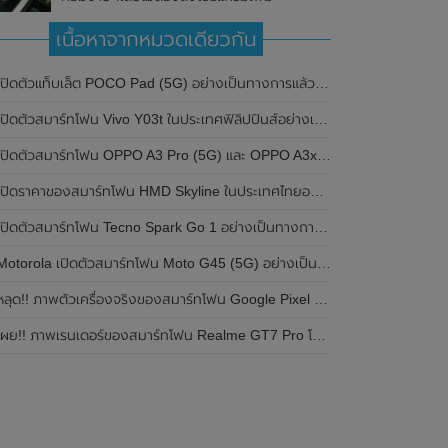
เนื้อหาจากหมวดเดียวกัน
ปิดตัวแท็บเล็ต POCO Pad (5G) อย่างเป็นทางการแล้วในประเทศอินเดีย มาพร้อมชิปเซ็ต Snapdragon 7s Gen 2 ของ Qualcomm และรองรับเครือข่าย 5G
ิดตัวสมาร์ทโฟน Vivo Y03t ในประเทศฟิลิปปินส์อย่างเป็นทางการแล้ว มาพร้อมชิปเซ็ต Unisoc T612 , กล้องหลัง ความละเอียด 13MP , แบตเตอรี่ 5,000mAh และหน้าจอแสดงผล LCD / 90Hz
ปิดตัวสมาร์ทโฟน OPPO A3 Pro (5G) และ OPPO A3x ในประเทศไทยอย่างเป็นทางการแล้ว ในราคาเริ่มต้นเพียง 3,999 บาท
ปิดราคาของสมาร์ทโฟน HMD Skyline ในประเทศไทยอย่างเป็นทางการแล้ว ราคา 14,990 บาท
ปิดตัวสมาร์ทโฟน Tecno Spark Go 1 อย่างเป็นทางการแล้ว มาพร้อมหน้าจอแสดงผล LCD / 120Hz , แบตเตอรี่ 5,000mAh และใช้ชิปเซ็ต Unisoc
Motorola เปิดตัวสมาร์ทโฟน Moto G45 (5G) อย่างเป็นทางการแล้วในอินเดีย
ลุด!! ภาพตัวเครื่องจริงของสมาร์ทโฟน Google Pixel 9a โชว์ดีไซน์ใหม่ กล้องหลังแบนราบ ไม่มีกรอบของกล้องแล้ว
ผย!! ภาพเรนเดอร์ของสมาร์ทโฟน Realme GT7 Pro โชว์ให้เห็นดีไซน์ใหม่ พร้อมเผยรายละเอียดสเปกที่สำคัญบางส่วน