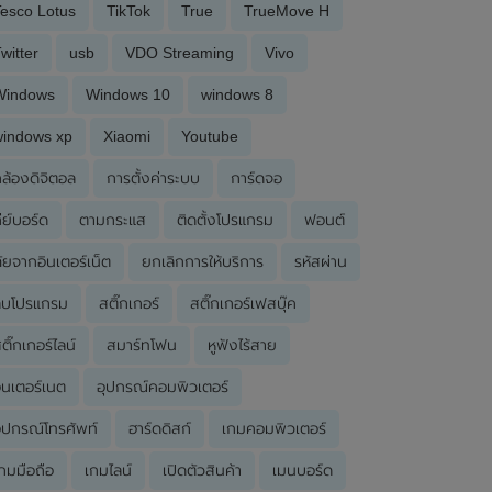
esco Lotus
TikTok
True
TrueMove H
witter
usb
VDO Streaming
Vivo
Windows
Windows 10
windows 8
windows xp
Xiaomi
Youtube
ล้องดิจิตอล
การตั้งค่าระบบ
การ์ดจอ
ีย์บอร์ด
ตามกระแส
ติดตั้งโปรแกรม
ฟอนต์
ัยจากอินเตอร์เน็ต
ยกเลิกการให้บริการ
รหัสผ่าน
ลบโปรแกรม
สติ๊กเกอร์
สติ๊กเกอร์เฟสบุ๊ค
ติ๊กเกอร์ไลน์
สมาร์ทโฟน
หูฟังไร้สาย
ินเตอร์เนต
อุปกรณ์คอมพิวเตอร์
ุปกรณ์โทรศัพท์
ฮาร์ดดิสก์
เกมคอมพิวเตอร์
กมมือถือ
เกมไลน์
เปิดตัวสินค้า
เมนบอร์ด