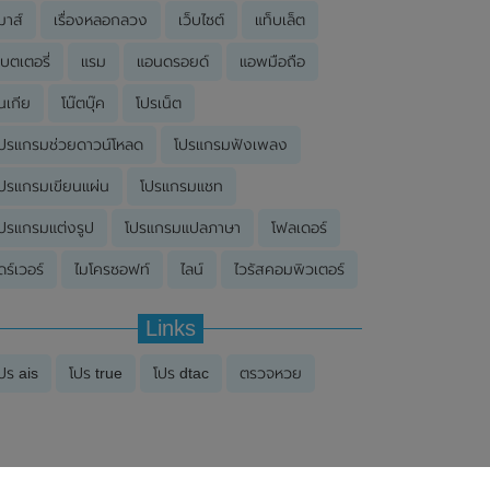
มาส์
เรื่องหลอกลวง
เว็บไซต์
แท็บเล็ต
บตเตอรี่
แรม
แอนดรอยด์
แอพมือถือ
นเกีย
โน๊ตบุ๊ค
โปรเน็ต
ปรแกรมช่วยดาวน์โหลด
โปรแกรมฟังเพลง
ปรแกรมเขียนแผ่น
โปรแกรมแชท
ปรแกรมแต่งรูป
โปรแกรมแปลภาษา
โฟลเดอร์
ดร์เวอร์
ไมโครซอฟท์
ไลน์
ไวรัสคอมพิวเตอร์
Links
ปร ais
โปร true
โปร dtac
ตรวจหวย