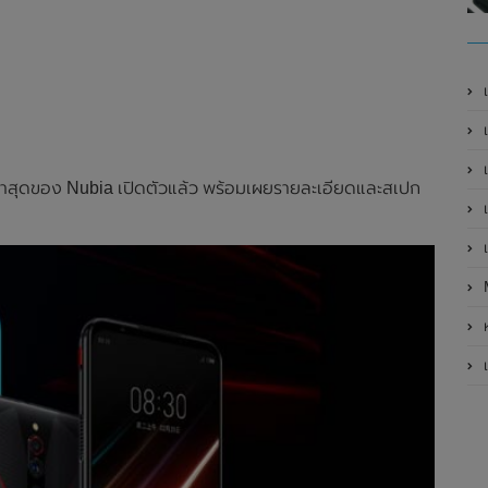
เ
เป
เ
ล่าสุดของ Nubia เปิดตัวแล้ว พร้อมเผยรายละเอียดและสเปก
เ
เ
ห
เ