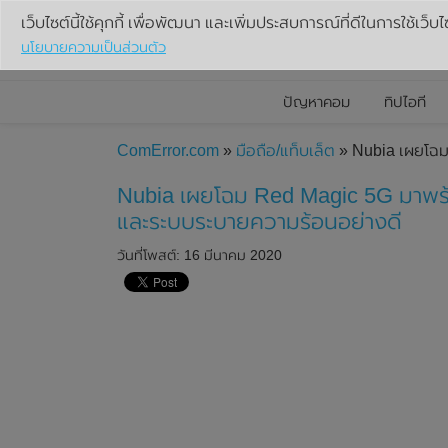
เว็บไซต์นี้ใช้คุกกี้ เพื่อพัฒนา และเพิ่มประสบการณ์ที่ดีในการใช้เว็บไ
นโยบายความเป็นส่วนตัว
ปัญหาคอม
ทิปไอที
ComError.com
»
มือถือ/แท็บเล็ต
» Nubia เผยโฉม
Nubia เผยโฉม Red Magic 5G มาพร
และระบบระบายความร้อนอย่างดี
วันที่โพสต์: 16 มีนาคม 2020