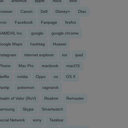
is
antivirus
apple
Asus
bios
browser
Canon
Dell
Disney+
Dtac
rror
Facebook
Fanpage
firefox
GAMEVIL Inc.
google
google chrome
Google Maps
hashtag
Huawei
Instagram
internet explorer
ios
ipad
iPhone
Mac Pro
macbook
macOS
etflix
nvidia
Oppo
os
OS X
antip
pokemon
ragnarok
ealm of Valor (RoV)
Realme
Remaster
samsung
Skype
Smartwatch
ocial Network
sony
Taskbar