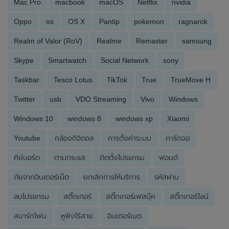
Mac Pro
macbook
macOS
Netflix
nvidia
Oppo
os
OS X
Pantip
pokemon
ragnarok
Realm of Valor (RoV)
Realme
Remaster
samsung
Skype
Smartwatch
Social Network
sony
Taskbar
Tesco Lotus
TikTok
True
TrueMove H
Twitter
usb
VDO Streaming
Vivo
Windows
Windows 10
windows 8
windows xp
Xiaomi
Youtube
กล้องดิจิตอล
การตั้งค่าระบบ
การ์ดจอ
คีย์บอร์ด
ตามกระแส
ติดตั้งโปรแกรม
ฟอนต์
ภัยจากอินเตอร์เน็ต
ยกเลิกการให้บริการ
รหัสผ่าน
ลบโปรแกรม
สติ๊กเกอร์
สติ๊กเกอร์เฟสบุ๊ค
สติ๊กเกอร์ไลน์
สมาร์ทโฟน
หูฟังไร้สาย
อินเตอร์เนต