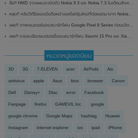
ลือ!! HMD วางแผนจะเปิดตัว Nokia 9.3 และ Nokia 7.3 ในเดือนสิงหาคมหรือกันยายนปี 2020
หลุด!! คลิปวิดีโอของมือถือหน้าจอสไลด์รุ่นใหม่ที่ต่อยอดมาจาก Nokia N95 รุ่นดั้งเดิม
เผย!! ภาพเรนเดอร์ของสมาร์ทโฟน Google Pixel 8 Series ก่อนเปิดตัวที่งาน Google I/O 2023 ในเดือนพฤษภาคม 2023 นี้
เผย!! รายละเอียดแบตเตอรี่ของสมาร์ทโฟน Xiaomi 15 Pro และ Xiaomi 15 Ultra
หมวดหมู่ยอดนิยม
3D
3G
7-ELEVEN
acer
AirPods
Ais
antivirus
apple
Asus
bios
browser
Canon
Dell
Disney+
Dtac
error
Facebook
Fanpage
firefox
GAMEVIL Inc.
google
google chrome
Google Maps
hashtag
Huawei
Instagram
internet explorer
ios
ipad
iPhone