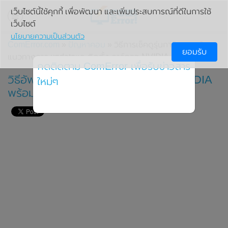
เว็บไซต์นี้ใช้คุกกี้ เพื่อพัฒนา และเพิ่มประสบการณ์ที่ดีในการใช้
เว็บไซต์
นโยบายความเป็นส่วนตัว
ComError.com
»
ปัญหาคอม
» วิธีการเช็คดูรุ่นการ์ดจอ พร้อม
ยอมรับ
แนวทางการ updateและติดตั้ง การ์ดจอ NVIDIA
กดติดตาม ComError เพื่อรับข่าวสาร
วิธีอัพเดตและติดตั้ง driver การ์ดจอ NVIDIA
ใหม่ๆ
พร้อมวิธิเช็ครุ่นการ์ดจอ (ภาพประกอบ)