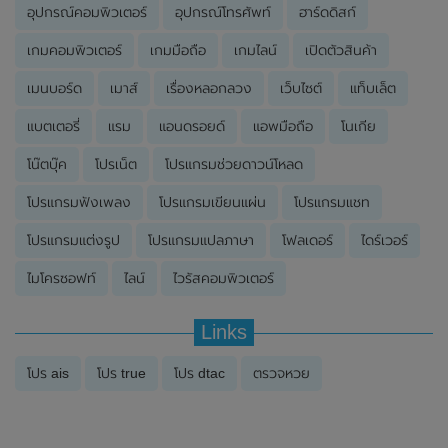
อุปกรณ์คอมพิวเตอร์
อุปกรณ์โทรศัพท์
ฮาร์ดดิสก์
เกมคอมพิวเตอร์
เกมมือถือ
เกมไลน์
เปิดตัวสินค้า
เมนบอร์ด
เมาส์
เรื่องหลอกลวง
เว็บไซต์
แท็บเล็ต
แบตเตอรี่
แรม
แอนดรอยด์
แอพมือถือ
โนเกีย
โน๊ตบุ๊ค
โปรเน็ต
โปรแกรมช่วยดาวน์โหลด
โปรแกรมฟังเพลง
โปรแกรมเขียนแผ่น
โปรแกรมแชท
โปรแกรมแต่งรูป
โปรแกรมแปลภาษา
โฟลเดอร์
ไดร์เวอร์
ไมโครซอฟท์
ไลน์
ไวรัสคอมพิวเตอร์
Links
โปร ais
โปร true
โปร dtac
ตรวจหวย