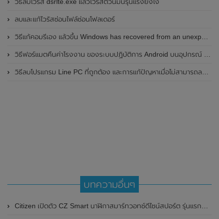
วิธีลบไวรัส dsrlte.exe แล้วไวรัสตัวนี้มันรุนแรงยังไง
ลบและแก้ไวรัสซ่อนไฟล์ซ่อนโฟลเดอร์
วิธีแก้คอมรีเอง แล้วขึ้น Windows has recovered from an unexpected shutdown
วิธีฟอร์แมตคืนค่าโรงงาน ของระบบปฏิบัติการ Android บนอุปกรณ์ Samsung Galaxy
วิธีลบโปรแกรม Line PC ที่ถูกต้อง และการแก้ปัญหาเมื่อไม่สามารถลบโปรแกรมไลน์ได้
บทความอื่นๆ
Citizen เปิดตัว CZ Smart นาฬิกาสมาร์ทวอทช์ดีไซน์สปอร์ต รุ่นแรกของแบรนด์ที่มาพร้อมกับ Wear OS