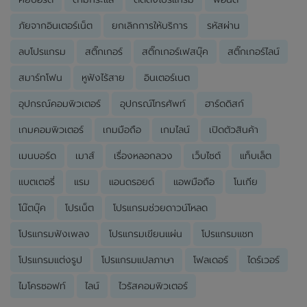
ภัยจากอินเตอร์เน็ต
ยกเลิกการให้บริการ
รหัสผ่าน
ลบโปรแกรม
สติ๊กเกอร์
สติ๊กเกอร์เฟสบุ๊ค
สติ๊กเกอร์ไลน์
สมาร์ทโฟน
หูฟังไร้สาย
อินเตอร์เนต
อุปกรณ์คอมพิวเตอร์
อุปกรณ์โทรศัพท์
ฮาร์ดดิสก์
เกมคอมพิวเตอร์
เกมมือถือ
เกมไลน์
เปิดตัวสินค้า
เมนบอร์ด
เมาส์
เรื่องหลอกลวง
เว็บไซต์
แท็บเล็ต
แบตเตอรี่
แรม
แอนดรอยด์
แอพมือถือ
โนเกีย
โน๊ตบุ๊ค
โปรเน็ต
โปรแกรมช่วยดาวน์โหลด
โปรแกรมฟังเพลง
โปรแกรมเขียนแผ่น
โปรแกรมแชท
โปรแกรมแต่งรูป
โปรแกรมแปลภาษา
โฟลเดอร์
ไดร์เวอร์
ไมโครซอฟท์
ไลน์
ไวรัสคอมพิวเตอร์