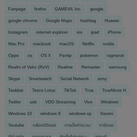
Fanpage
firefox
GAMEVIL Inc.
google
google chrome
Google Maps
hashtag
Huawei
Instagram
internet explorer
ios
ipad
iPhone
Mac Pro
macbook
macOS
Netflix
nvidia
Oppo
os
OS X
Pantip
pokemon
ragnarok
Realm of Valor (RoV)
Realme
Remaster
samsung
Skype
Smartwatch
Social Network
sony
Taskbar
Tesco Lotus
TikTok
True
TrueMove H
Twitter
usb
VDO Streaming
Vivo
Windows
Windows 10
windows 8
windows xp
Xiaomi
Youtube
กล้องดิจิตอล
การตั้งค่าระบบ
การ์ดจอ
คีย์บอร์ด
ตามกระแส
ติดตั้งโปรแกรม
ฟอนต์