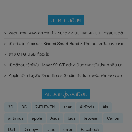
บทความอื่นๆ
หลุด!! ภาพ Vivo Watch มี 2 ขนาด 42 มม. และ 46 มม. เตรียมเปิดตัวในวันที่ 22 กันยายน 2020 นี้
เปิดตัวสมาร์ทแบนด์ Xiaomi Smart Band 8 Pro อย่างเป็นทางการแล้วในประเทศจีน มาพร้อมหน้าจอแสดงผล 60Hz และแบตเตอรี่สามารถใช้งานนาน 14 วัน
สาย OTG USB คืออะไร
เปิดตัวสมาร์ทโฟน Honor 90 GT อย่างเป็นทางการในประเทศจีน มาพร้อมชิปเซ็ต Snapdragon 8 Gen 2 และRAM สูงสุดถึง 24GB
Apple เปิดตัวหูฟังไร้สาย Beats Studio Buds มาพร้อมฟีเจอร์ระบบตัดเสียงรบกวน ANC ในราคาเพียง 5,500 บาท
หมวดหมู่ยอดนิยม
3D
3G
7-ELEVEN
acer
AirPods
Ais
antivirus
apple
Asus
bios
browser
Canon
Dell
Disney+
Dtac
error
Facebook