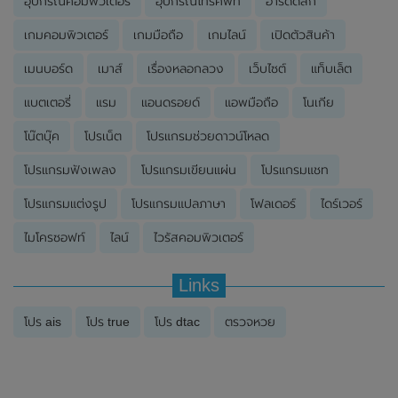
อุปกรณ์คอมพิวเตอร์
อุปกรณ์โทรศัพท์
ฮาร์ดดิสก์
เกมคอมพิวเตอร์
เกมมือถือ
เกมไลน์
เปิดตัวสินค้า
เมนบอร์ด
เมาส์
เรื่องหลอกลวง
เว็บไซต์
แท็บเล็ต
แบตเตอรี่
แรม
แอนดรอยด์
แอพมือถือ
โนเกีย
โน๊ตบุ๊ค
โปรเน็ต
โปรแกรมช่วยดาวน์โหลด
โปรแกรมฟังเพลง
โปรแกรมเขียนแผ่น
โปรแกรมแชท
โปรแกรมแต่งรูป
โปรแกรมแปลภาษา
โฟลเดอร์
ไดร์เวอร์
ไมโครซอฟท์
ไลน์
ไวรัสคอมพิวเตอร์
Links
โปร ais
โปร true
โปร dtac
ตรวจหวย