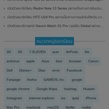
เปิดตัวสมาร์ทโฟน Redmi Note 13 Series อย่างเป็นทางการในประเทศไทย ในราคาเริ่มต้นเพียง 6,999 บาท
เปิดตัวสมาร์ทโฟน HTC U24 Pro อย่างเป็นทางการแล้วในไต้หวัน มาพร้อมชิปเซ็ต Snapdragon 7 Gen 3 , หน้าจอแสดงผล OLED ขนาด 6.8 นิ้ว / 120Hz และกล้องหลังความละเอียด 50MP
เปิดตัวสมาร์ทวอทช์ Xiaomi Watch S1 Pro เวอร์ชั่น Global อย่างเป็นทางการในประเทศไทย ในราคาเพียง 9,990 บาท
หมวดหมู่ยอดนิยม
3D
3G
7-ELEVEN
acer
AirPods
Ais
antivirus
apple
Asus
bios
browser
Canon
Dell
Disney+
Dtac
error
Facebook
Fanpage
firefox
GAMEVIL Inc.
google
google chrome
Google Maps
hashtag
Huawei
Instagram
internet explorer
ios
ipad
iPhone
Mac Pro
macbook
macOS
Netflix
nvidia