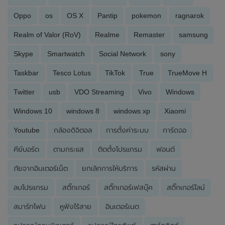
Oppo
os
OS X
Pantip
pokemon
ragnarok
Realm of Valor (RoV)
Realme
Remaster
samsung
Skype
Smartwatch
Social Network
sony
Taskbar
Tesco Lotus
TikTok
True
TrueMove H
Twitter
usb
VDO Streaming
Vivo
Windows
Windows 10
windows 8
windows xp
Xiaomi
Youtube
กล้องดิจิตอล
การตั้งค่าระบบ
การ์ดจอ
คีย์บอร์ด
ตามกระแส
ติดตั้งโปรแกรม
ฟอนต์
ภัยจากอินเตอร์เน็ต
ยกเลิกการให้บริการ
รหัสผ่าน
ลบโปรแกรม
สติ๊กเกอร์
สติ๊กเกอร์เฟสบุ๊ค
สติ๊กเกอร์ไลน์
สมาร์ทโฟน
หูฟังไร้สาย
อินเตอร์เนต