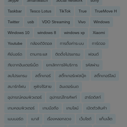
Skype
Smartwatch
Social Network
sony
Taskbar
Tesco Lotus
TikTok
True
TrueMove H
Twitter
usb
VDO Streaming
Vivo
Windows
Windows 10
windows 8
windows xp
Xiaomi
Youtube
กล้องดิจิตอล
การตั้งค่าระบบ
การ์ดจอ
คีย์บอร์ด
ตามกระแส
ติดตั้งโปรแกรม
ฟอนต์
ภัยจากอินเตอร์เน็ต
ยกเลิกการให้บริการ
รหัสผ่าน
ลบโปรแกรม
สติ๊กเกอร์
สติ๊กเกอร์เฟสบุ๊ค
สติ๊กเกอร์ไลน์
สมาร์ทโฟน
หูฟังไร้สาย
อินเตอร์เนต
อุปกรณ์คอมพิวเตอร์
อุปกรณ์โทรศัพท์
ฮาร์ดดิสก์
เกมคอมพิวเตอร์
เกมมือถือ
เกมไลน์
เปิดตัวสินค้า
เมนบอร์ด
เมาส์
เรื่องหลอกลวง
เว็บไซต์
แท็บเล็ต