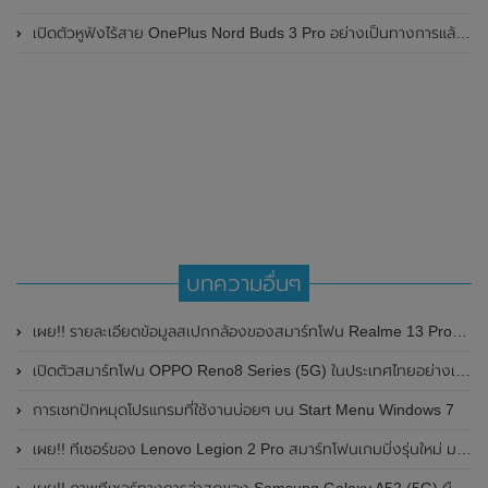
เปิดตัวหูฟังไร้สาย OnePlus Nord Buds 3 Pro อย่างเป็นทางการแล้ว มาพร้อมระบบตัดเสียงรบกวน (ANC) สามารถลดเสียงรบกวนได้ 49dB และแบตเตอรี่สุดอึดใช้งานได้นานสูงสุดถึง 44 ชั่วโมง
บทความอื่นๆ
เผย!! รายละเอียดข้อมูลสเปกกล้องของสมาร์ทโฟน Realme 13 Pro+ มาพร้อมกล้องเลนส์ Periscope
เปิดตัวสมาร์ทโฟน OPPO Reno8 Series (5G) ในประเทศไทยอย่างเป็นทางการ ในราคาเริ่มต้นเพียง 12,990 บาท
การเซทปักหมุดโปรแกรมที่ใช้งานบ่อยๆ บน Start Menu Windows 7
เผย!! ทีเซอร์ของ Lenovo Legion 2 Pro สมาร์ทโฟนเกมมิ่งรุ่นใหม่ มาพร้อมชิปเซ็ต Snapdragon 888 และระบบระบายความร้อนแบบคู่
เผย!! ภาพทีเซอร์ทางการล่าสุดของ Samsung Galaxy A52 (5G) ยืนยันว่าสมาร์ทโฟนรุ่นนี้สามารถกันน้ำได้