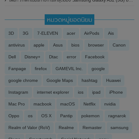
หมวดหมู่ยอดนิยม
3D
3G
7-ELEVEN
acer
AirPods
Ais
antivirus
apple
Asus
bios
browser
Canon
Dell
Disney+
Dtac
error
Facebook
Fanpage
firefox
GAMEVIL Inc.
google
google chrome
Google Maps
hashtag
Huawei
Instagram
internet explorer
ios
ipad
iPhone
Mac Pro
macbook
macOS
Netflix
nvidia
Oppo
os
OS X
Pantip
pokemon
ragnarok
Realm of Valor (RoV)
Realme
Remaster
samsung