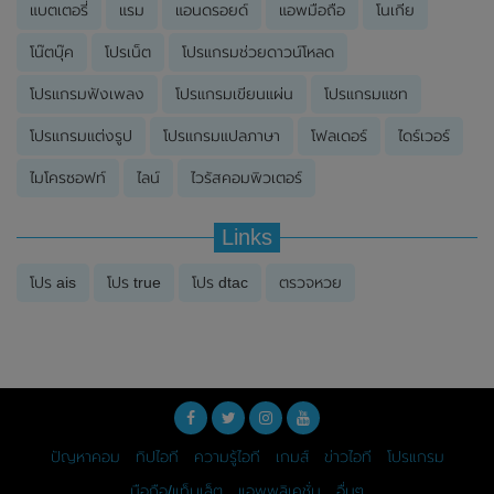
แบตเตอรี่
แรม
แอนดรอยด์
แอพมือถือ
โนเกีย
โน๊ตบุ๊ค
โปรเน็ต
โปรแกรมช่วยดาวน์โหลด
โปรแกรมฟังเพลง
โปรแกรมเขียนแผ่น
โปรแกรมแชท
โปรแกรมแต่งรูป
โปรแกรมแปลภาษา
โฟลเดอร์
ไดร์เวอร์
ไมโครซอฟท์
ไลน์
ไวรัสคอมพิวเตอร์
Links
โปร ais
โปร true
โปร dtac
ตรวจหวย
ปัญหาคอม
ทิปไอที
ความรู้ไอที
เกมส์
ข่าวไอที
โปรแกรม
มือถือ/แท็บเล็ต
แอพพลิเคชั่น
อื่นๆ