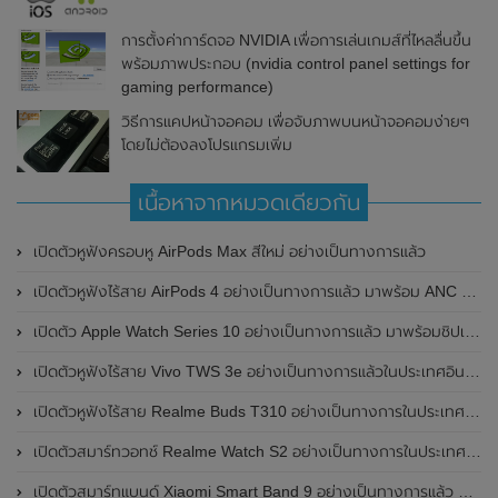
การตั้งค่าการ์ดจอ NVIDIA เพื่อการเล่นเกมส์ที่ไหลลื่นขึ้น
พร้อมภาพประกอบ (nvidia control panel settings for
gaming performance)
วิธีการแคปหน้าจอคอม เพื่อจับภาพบนหน้าจอคอมง่ายๆ
โดยไม่ต้องลงโปรแกรมเพิ่ม
เนื้อหาจากหมวดเดียวกัน
เปิดตัวหูฟังครอบหู AirPods Max สีใหม่ อย่างเป็นทางการแล้ว
เปิดตัวหูฟังไร้สาย AirPods 4 อย่างเป็นทางการแล้ว มาพร้อม ANC และฟีเจอร์ใหม่มากมาย
เปิดตัว Apple Watch Series 10 อย่างเป็นทางการแล้ว มาพร้อมชิปเซ็ตรุ่น S10
เปิดตัวหูฟังไร้สาย Vivo TWS 3e อย่างเป็นทางการแล้วในประเทศอินเดีย มาพร้อมระบบตัดเสียงรบกวน ANC ที่ 30dB , ป้องกันฝุ่นและกันน้ำที่ระดับ IP54 , แบตเตอรี่สามารถใช้งานนานสูงสุด 36 ชั่วโมง
เปิดตัวหูฟังไร้สาย Realme Buds T310 อย่างเป็นทางการในประเทศอินเดีย มาพร้อมระบบตัดเสียงรบกวน ANC สูงสุด 46dB , เสียงรอบทิศทาง 360 องศา , แบตเตอรี่สามารถใช้งานได้นานสูงสุด 40 ชั่วโมง
เปิดตัวสมาร์ทวอทช์ Realme Watch S2 อย่างเป็นทางการในประเทศอินเดีย มาพร้อมตัวเรือนสแตนเลสสตีล , หน้าจอแสดงผล AMOLED ขนาด 1.43 นิ้ว , แบตเตอรี่ขนาดใหญ่ใช้งานได้นาน 20 วัน และรองรับคำสั่งเสียง Super AI Engine ที่ขับเคลื่อนโดย ChatGPT
เปิดตัวสมาร์ทแบนด์ Xiaomi Smart Band 9 อย่างเป็นทางการแล้ว มาพร้อมหน้าจอ AMOLED ขนาด 1.62 นิ้ว , ตัวเรือนเป็นโลหะ และแบตเตอรี่สุดอึดสามารถใช้งานได้นานถึง 21 วัน