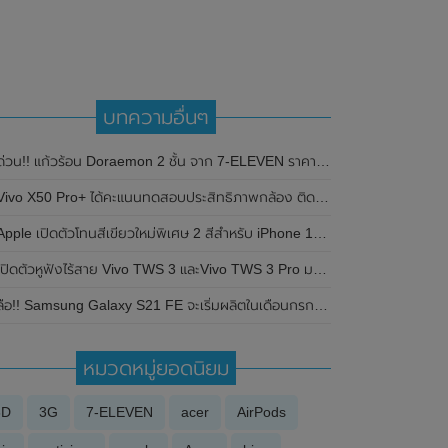
บทความอื่นๆ
ด่วน!! แก้วร้อน Doraemon 2 ชั้น จาก 7-ELEVEN ราคา 49 บาท มี 4 แบบให้สะสม
Vivo X50 Pro+ ได้คะแนนทดสอบประสิทธิภาพกล้อง ติดอันดับ 3 ของ DxOMark
pple เปิดตัวโทนสีเขียวใหม่พิเศษ 2 สีสำหรับ iPhone 13 และ iPhone 13 Pro (สีเขียวอัลไพน์และสีเขียวธรรมดา)
ปิดตัวหูฟังไร้สาย Vivo TWS 3 และVivo TWS 3 Pro มาพร้อมระบบตัดเสียงรบกวนสูงสุด 49dB และรองรับระบบเสียงรอบทิศทาง 360 องศา
ือ!! Samsung Galaxy S21 FE จะเริ่มผลิตในเดือนกรกฎาคม 2021 นี้ และมาด้วยกันทั้งหมด 4 สี
หมวดหมู่ยอดนิยม
3D
3G
7-ELEVEN
acer
AirPods