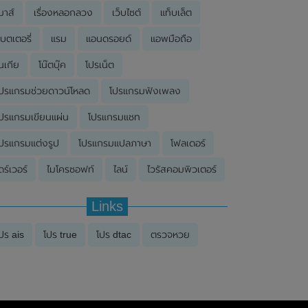
มาส์
เรื่องหลอกลวง
เว็บไซต์
แท็บเล็ต
บตเตอรี่
แรม
แอนดรอยด์
แอพมือถือ
นเกีย
โน๊ตบุ๊ค
โปรเน็ต
ปรแกรมช่วยดาวน์โหลด
โปรแกรมฟังเพลง
ปรแกรมเขียนแผ่น
โปรแกรมแชท
ปรแกรมแต่งรูป
โปรแกรมแปลภาษา
โฟลเดอร์
ดร์เวอร์
ไมโครซอฟท์
ไลน์
ไวรัสคอมพิวเตอร์
Links
ปร ais
โปร true
โปร dtac
ตรวจหวย