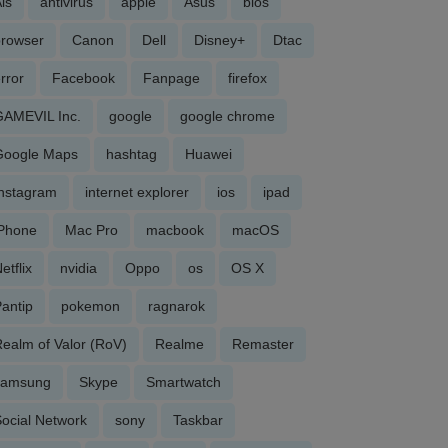
is
antivirus
apple
Asus
bios
browser
Canon
Dell
Disney+
Dtac
rror
Facebook
Fanpage
firefox
GAMEVIL Inc.
google
google chrome
Google Maps
hashtag
Huawei
Instagram
internet explorer
ios
ipad
iPhone
Mac Pro
macbook
macOS
etflix
nvidia
Oppo
os
OS X
antip
pokemon
ragnarok
ealm of Valor (RoV)
Realme
Remaster
samsung
Skype
Smartwatch
ocial Network
sony
Taskbar