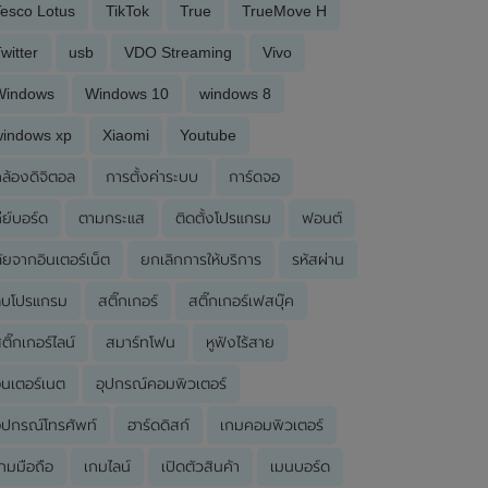
esco Lotus
TikTok
True
TrueMove H
witter
usb
VDO Streaming
Vivo
Windows
Windows 10
windows 8
windows xp
Xiaomi
Youtube
ล้องดิจิตอล
การตั้งค่าระบบ
การ์ดจอ
ีย์บอร์ด
ตามกระแส
ติดตั้งโปรแกรม
ฟอนต์
ัยจากอินเตอร์เน็ต
ยกเลิกการให้บริการ
รหัสผ่าน
ลบโปรแกรม
สติ๊กเกอร์
สติ๊กเกอร์เฟสบุ๊ค
ติ๊กเกอร์ไลน์
สมาร์ทโฟน
หูฟังไร้สาย
ินเตอร์เนต
อุปกรณ์คอมพิวเตอร์
ุปกรณ์โทรศัพท์
ฮาร์ดดิสก์
เกมคอมพิวเตอร์
กมมือถือ
เกมไลน์
เปิดตัวสินค้า
เมนบอร์ด