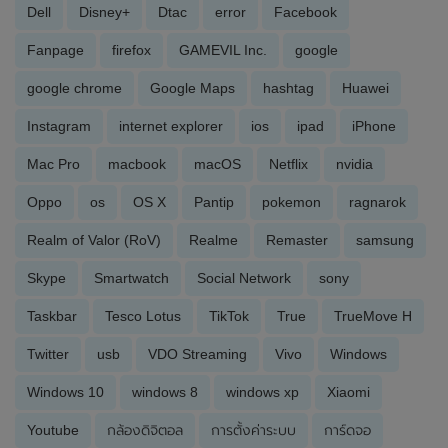
Dell
Disney+
Dtac
error
Facebook
Fanpage
firefox
GAMEVIL Inc.
google
google chrome
Google Maps
hashtag
Huawei
Instagram
internet explorer
ios
ipad
iPhone
Mac Pro
macbook
macOS
Netflix
nvidia
Oppo
os
OS X
Pantip
pokemon
ragnarok
Realm of Valor (RoV)
Realme
Remaster
samsung
Skype
Smartwatch
Social Network
sony
Taskbar
Tesco Lotus
TikTok
True
TrueMove H
Twitter
usb
VDO Streaming
Vivo
Windows
Windows 10
windows 8
windows xp
Xiaomi
Youtube
กล้องดิจิตอล
การตั้งค่าระบบ
การ์ดจอ