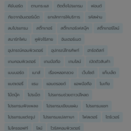
คีย์บอร์ด
ตามกระแส
ติดตั้งโปรแกรม
ฟอนต์
ภัยจากอินเตอร์เน็ต
ยกเลิกการให้บริการ
รหัสผ่าน
ลบโปรแกรม
สติ๊กเกอร์
สติ๊กเกอร์เฟสบุ๊ค
สติ๊กเกอร์ไลน์
สมาร์ทโฟน
หูฟังไร้สาย
อินเตอร์เนต
อุปกรณ์คอมพิวเตอร์
อุปกรณ์โทรศัพท์
ฮาร์ดดิสก์
เกมคอมพิวเตอร์
เกมมือถือ
เกมไลน์
เปิดตัวสินค้า
เมนบอร์ด
เมาส์
เรื่องหลอกลวง
เว็บไซต์
แท็บเล็ต
แบตเตอรี่
แรม
แอนดรอยด์
แอพมือถือ
โนเกีย
โน๊ตบุ๊ค
โปรเน็ต
โปรแกรมช่วยดาวน์โหลด
โปรแกรมฟังเพลง
โปรแกรมเขียนแผ่น
โปรแกรมแชท
โปรแกรมแต่งรูป
โปรแกรมแปลภาษา
โฟลเดอร์
ไดร์เวอร์
ไมโครซอฟท์
ไลน์
ไวรัสคอมพิวเตอร์