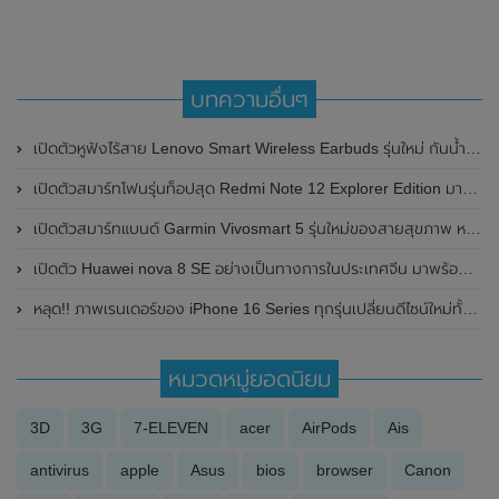
บทความอื่นๆ
เปิดตัวหูฟังไร้สาย Lenovo Smart Wireless Earbuds รุ่นใหม่ กันน้ำ และแบตอึด ใช้งานได้นานสูงสุดถึง 28 ชั่วโมง
เปิดตัวสมาร์ทโฟนรุ่นท็อปสุด Redmi Note 12 Explorer Edition มาพร้อมกับกล้องหลัง ความละเอียดสูงสุดถึง 200MP และรองรับการไวสูงสุดถึง 210W
เปิดตัวสมาร์ทแบนด์ Garmin Vivosmart 5 รุ่นใหม่ของสายสุขภาพ หลังจากหายไปเกือบสี่ปี มาพร้อมหน้าจอ OLED ขนาดใหญ่ และแบตเตอรี่สุดอึด
เปิดตัว Huawei nova 8 SE อย่างเป็นทางการในประเทศจีน มาพร้อมกล้อง 64MP , ชาร์จไว 66W และรองรับการเชื่อมต่อเครือข่าย 5G
หลุด!! ภาพเรนเดอร์ของ iPhone 16 Series ทุกรุ่นเปลี่ยนดีไซน์ใหม่ทั้งหมด
หมวดหมู่ยอดนิยม
3D
3G
7-ELEVEN
acer
AirPods
Ais
antivirus
apple
Asus
bios
browser
Canon