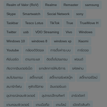
Realm of Valor (RoV)
Realme
Remaster
samsung
Skype
Smartwatch
Social Network
sony
Taskbar
Tesco Lotus
TikTok
True
TrueMove H
Twitter
usb
VDO Streaming
Vivo
Windows
Windows 10
windows 8
windows xp
Xiaomi
Youtube
กล้องดิจิตอล
การตั้งค่าระบบ
การ์ดจอ
คีย์บอร์ด
ตามกระแส
ติดตั้งโปรแกรม
ฟอนต์
ภัยจากอินเตอร์เน็ต
ยกเลิกการให้บริการ
รหัสผ่าน
ลบโปรแกรม
สติ๊กเกอร์
สติ๊กเกอร์เฟสบุ๊ค
สติ๊กเกอร์ไลน์
สมาร์ทโฟน
หูฟังไร้สาย
อินเตอร์เนต
อุปกรณ์คอมพิวเตอร์
อุปกรณ์โทรศัพท์
ฮาร์ดดิสก์
เกมคอมพิวเตอร์
เกมมือถือ
เกมไลน์
เปิดตัวสินค้า