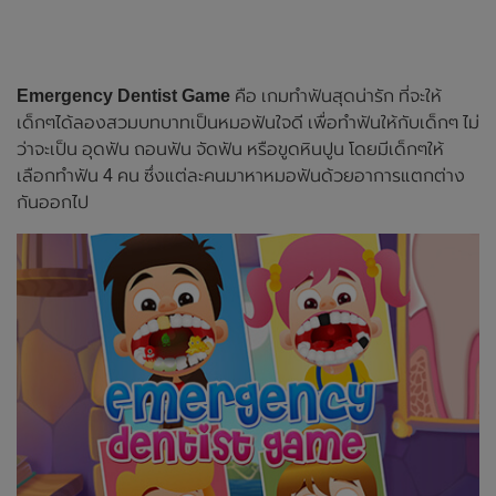
Emergency Dentist Game
คือ เกมทำฟันสุดน่ารัก ที่จะให้
เด็กๆได้ลองสวมบทบาทเป็นหมอฟันใจดี เพื่อทำฟันให้กับเด็กๆ ไม่
ว่าจะเป็น อุดฟัน ถอนฟัน จัดฟัน หรือขูดหินปูน โดยมีเด็กๆให้
เลือกทำฟัน 4 คน ซึ่งแต่ละคนมาหาหมอฟันด้วยอาการแตกต่าง
กันออกไป