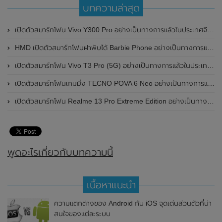
บทความล่าสุด
เปิดตัวสมาร์ทโฟน Vivo Y300 Pro อย่างเป็นทางการแล้วในประเทศจีน มาพร้อมดีไซน์พรีเมี่ยม ทนทาน และแบตเตอรี่สุดอึดขนาดใหญ่ 6,500mAh พร้อมรองรับการชาร์จไว 80W
HMD เปิดตัวสมาร์ทโฟนฝาพับได้ Barbie Phone อย่างเป็นทางการแล้ว มาพร้อมธีมสีชมพูสดใส
เปิดตัวสมาร์ทโฟน Vivo T3 Pro (5G) อย่างเป็นทางการแล้วในประเทศอินเดีย
เปิดตัวสมาร์ทโฟนเกมมิ่ง TECNO POVA 6 Neo อย่างเป็นทางการแล้วในประเทศไทย ในราคา 8,499 บาท
เปิดตัวสมาร์ทโฟน Realme 13 Pro Extreme Edition อย่างเป็นทางการแล้วในประเทศจีน
พูดอะไรเกี่ยวกับบทความนี้
เนื้อหาแนะนำ
ความแตกต่างของ Android กับ iOS จุดเด่นส่วนตัวที่น่า
สนใจของแต่ละระบบ