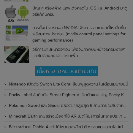
ปัญหาเครื่องค้าง แอพเด้งหลุดใน iOS และ Android มาดู
วิธีแก้กันครับ
การตั้งค่าการ์ดจอ NVIDIA เพื่อการเล่นเกมส์ที่ไหลลื่นขึ้น
พร้อมภาพประกอบ (nvidia control panel settings for
gaming performance)
วิธีการแคปหน้าจอคอม เพื่อจับภาพบนหน้าจอคอมง่ายๆ
โดยไม่ต้องลงโปรแกรมเพิ่ม
เนื้อหาจากหมวดเดียวกัน
Nintendo เปิดตัว Switch Lite Coral สีชมพูสุดหวาน ในเดือนเมษายนนี้
Pocky Label จับมือกับ Street Fighter V เปิดตัวแคมเปญ Pocky K.O. Challenge สำหรับนักเล่นเกมทั่วโลก
Pokemon Sword และ Shield มียอดขายสูงสุด 6 ล้านภายในสัปดาห์แรก
Minecraft Earth เกมสร้างเมืองที่ใช้ AR เปิดให้บริการในหลายประเทศรวมถึงสหรัฐอเมริกาด้วย
Blizzard เผย Diablo 4 จะไม่มีโหมดออฟไลน์ ต้องเล่นแบบออนไลน์เท่านั้น