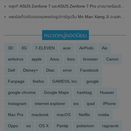
หลุด!! ASUS Zenfone 7 และASUS Zenfone 7 Pro อาจมาพร้อมชิปเซ็ต Snapdragon 865 และชิปเซ็ต Snapdragon 865+ตามลำดับ
เผยข้อเท็จจริงของแอพแต่งรูปการ์ตูนจีน Mo Man Xiang Ji จะแฮคข้อมูลบัตรเครดิตได้หรือไม่?
หมวดหมู่ยอดนิยม
3D
3G
7-ELEVEN
acer
AirPods
Ais
antivirus
apple
Asus
bios
browser
Canon
Dell
Disney+
Dtac
error
Facebook
Fanpage
firefox
GAMEVIL Inc.
google
google chrome
Google Maps
hashtag
Huawei
Instagram
internet explorer
ios
ipad
iPhone
Mac Pro
macbook
macOS
Netflix
nvidia
Oppo
os
OS X
Pantip
pokemon
ragnarok