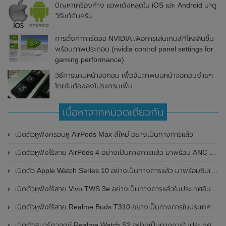
ปัญหาเครื่องค้าง แอพเด้งหลุดใน iOS และ Android มาดู
วิธีแก้กันครับ
การตั้งค่าการ์ดจอ NVIDIA เพื่อการเล่นเกมส์ที่ไหลลื่นขึ้น
พร้อมภาพประกอบ (nvidia control panel settings for
gaming performance)
วิธีการแคปหน้าจอคอม เพื่อจับภาพบนหน้าจอคอมง่ายๆ
โดยไม่ต้องลงโปรแกรมเพิ่ม
เนื้อหาจากหมวดเดียวกัน
เปิดตัวหูฟังครอบหู AirPods Max สีใหม่ อย่างเป็นทางการแล้ว
เปิดตัวหูฟังไร้สาย AirPods 4 อย่างเป็นทางการแล้ว มาพร้อม ANC และฟีเจอร์ใหม่มากมาย
เปิดตัว Apple Watch Series 10 อย่างเป็นทางการแล้ว มาพร้อมชิปเซ็ตรุ่น S10
เปิดตัวหูฟังไร้สาย Vivo TWS 3e อย่างเป็นทางการแล้วในประเทศอินเดีย มาพร้อมระบบตัดเสียงรบกวน ANC ที่ 30dB , ป้องกันฝุ่นและกันน้ำที่ระดับ IP54 , แบตเตอรี่สามารถใช้งานนานสูงสุด 36 ชั่วโมง
เปิดตัวหูฟังไร้สาย Realme Buds T310 อย่างเป็นทางการในประเทศอินเดีย มาพร้อมระบบตัดเสียงรบกวน ANC สูงสุด 46dB , เสียงรอบทิศทาง 360 องศา , แบตเตอรี่สามารถใช้งานได้นานสูงสุด 40 ชั่วโมง
เปิดตัวสมาร์ทวอทช์ Realme Watch S2 อย่างเป็นทางการในประเทศอินเดีย มาพร้อมตัวเรือนสแตนเลสสตีล , หน้าจอแสดงผล AMOLED ขนาด 1.43 นิ้ว , แบตเตอรี่ขนาดใหญ่ใช้งานได้นาน 20 วัน และรองรับคำสั่งเสียง Super AI Engine ที่ขับเคลื่อนโดย ChatGPT