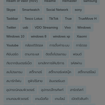
Realm of Valor (RoV)
Realme
Remaster
samsung
Skype
Smartwatch
Social Network
sony
Taskbar
Tesco Lotus
TikTok
True
TrueMove H
Twitter
usb
VDO Streaming
Vivo
Windows
Windows 10
windows 8
windows xp
Xiaomi
Youtube
กล้องดิจิตอล
การตั้งค่าระบบ
การ์ดจอ
คีย์บอร์ด
ตามกระแส
ติดตั้งโปรแกรม
ฟอนต์
ภัยจากอินเตอร์เน็ต
ยกเลิกการให้บริการ
รหัสผ่าน
ลบโปรแกรม
สติ๊กเกอร์
สติ๊กเกอร์เฟสบุ๊ค
สติ๊กเกอร์ไลน์
สมาร์ทโฟน
หูฟังไร้สาย
อินเตอร์เนต
อุปกรณ์คอมพิวเตอร์
อุปกรณ์โทรศัพท์
ฮาร์ดดิสก์
เกมคอมพิวเตอร์
เกมมือถือ
เกมไลน์
เปิดตัวสินค้า