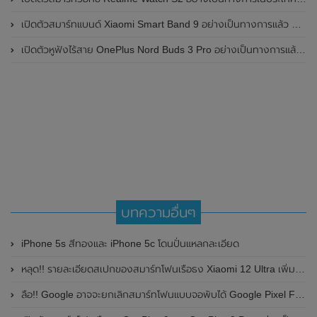
เปิดตัวสมาร์ทแบนด์ Xiaomi Smart Band 9 อย่างเป็นทางการแล้ว มาพร้อมหน้าจอ AMOLED ขนาด 1.62 นิ้ว , ตัวเรือนเป็นโลหะ และแบตเตอรี่สุดอึดสามารถใช้งานได้นานถึง 21 วัน
เปิดตัวหูฟังไร้สาย OnePlus Nord Buds 3 Pro อย่างเป็นทางการแล้ว มาพร้อมระบบตัดเสียงรบกวน (ANC) สามารถลดเสียงรบกวนได้ 49dB และแบตเตอรี่สุดอึดใช้งานได้นานสูงสุดถึง 44 ชั่วโมง
บทความอื่นๆ
iPhone 5s สีทองและ iPhone 5c โดนปั่นแหลกละเอียด
หลุด!! รายละเอียดสเปกของสมาร์ทโฟนเรือธง Xiaomi 12 Ultra เพิ่มเติม , ชิปเซ็ต Snapdragon 8 Gen 1+ และรองรับการชาร์จไว 120W
ลือ!! Google อาจจะยกเลิกสมาร์ทโฟนแบบจอพับได้ Google Pixel Fold ออกไปก่อน