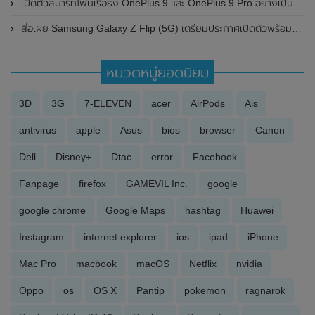
เปิดตัวสมาร์ทโฟนเรือธง OnePlus 9 และ OnePlus 9 Pro อย่างเป็นทางการมาพร้อมจอแสดงผล 120Hz , กล้อง Hasselblad และชิปเซ็ต Snapdragon 888
สื่อเผย Samsung Galaxy Z Flip (5G) เตรียมประกาศเปิดตัวพร้อมกับ Galaxy Note 20 Series ในวันที่ 5 สิงหาคม 2020 นี้
หมวดหมู่ยอดนิยม
3D
3G
7-ELEVEN
acer
AirPods
Ais
antivirus
apple
Asus
bios
browser
Canon
Dell
Disney+
Dtac
error
Facebook
Fanpage
firefox
GAMEVIL Inc.
google
google chrome
Google Maps
hashtag
Huawei
Instagram
internet explorer
ios
ipad
iPhone
Mac Pro
macbook
macOS
Netflix
nvidia
Oppo
os
OS X
Pantip
pokemon
ragnarok