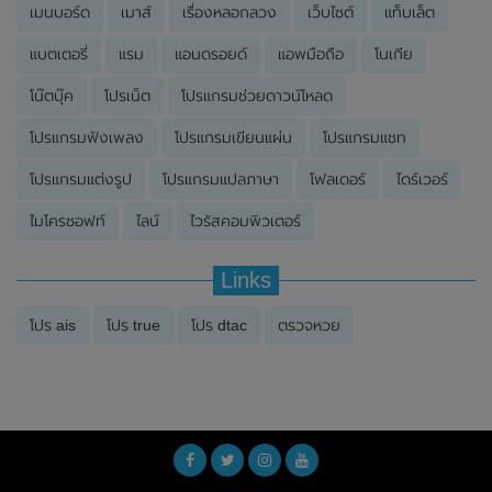
เมนบอร์ด
เมาส์
เรื่องหลอกลวง
เว็บไซต์
แท็บเล็ต
แบตเตอรี่
แรม
แอนดรอยด์
แอพมือถือ
โนเกีย
โน๊ตบุ๊ค
โปรเน็ต
โปรแกรมช่วยดาวน์โหลด
โปรแกรมฟังเพลง
โปรแกรมเขียนแผ่น
โปรแกรมแชท
โปรแกรมแต่งรูป
โปรแกรมแปลภาษา
โฟลเดอร์
ไดร์เวอร์
ไมโครซอฟท์
ไลน์
ไวรัสคอมพิวเตอร์
Links
โปร ais
โปร true
โปร dtac
ตรวจหวย