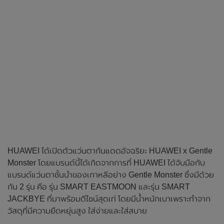
HUAWEI ได้เปิดตัวแว่นตากันแดดอัจฉริยะ HUAWEI x Gentle
Monster โดยแบรนด์นี้ได้เกิดจากการที่ HUAWEI ได้จับมือกับ
แบรนด์แว่นตาชั้นนำของเกาหลีอย่าง Gentle Monster ซึ่งมีด้วย
กัน 2 รุ่น คือ รุ่น SMART EASTMOON และรุ่น SMART
JACKBYE ที่มาพร้อมดีไซน์สุดเท่ โดยมีน้ำหนักเบาเพราะทำจาก
วัสดุที่มีความยืดหยุ่นสูง ใส่ง่ายและใส่สบาย