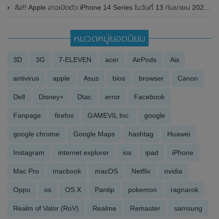
ลือ!! Apple อาจเปิดตัว iPhone 14 Series ในวันที่ 13 กันยายน 2022 นี้
หมวดหมู่ยอดนิยม
3D
3G
7-ELEVEN
acer
AirPods
Ais
antivirus
apple
Asus
bios
browser
Canon
Dell
Disney+
Dtac
error
Facebook
Fanpage
firefox
GAMEVIL Inc.
google
google chrome
Google Maps
hashtag
Huawei
Instagram
internet explorer
ios
ipad
iPhone
Mac Pro
macbook
macOS
Netflix
nvidia
Oppo
os
OS X
Pantip
pokemon
ragnarok
Realm of Valor (RoV)
Realme
Remaster
samsung