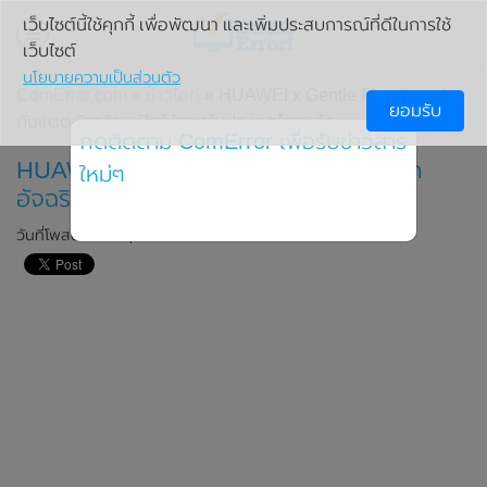
เว็บไซต์นี้ใช้คุกกี้ เพื่อพัฒนา และเพิ่มประสบการณ์ที่ดีในการใช้
เว็บไซต์
นโยบายความเป็นส่วนตัว
ComError.com
»
ข่าวไอที
» HUAWEI x Gentle Monster แว่น
ยอมรับ
กันแดดอัจฉริยะ เปิดให้จองในประเทศไทยแล้ว
กดติดตาม ComError เพื่อรับข่าวสาร
HUAWEI x Gentle Monster แว่นกันแดด
ใหม่ๆ
อัจฉริยะ เปิดให้จองในประเทศไทยแล้ว
วันที่โพสต์: 22 พฤศจิกายน 2019