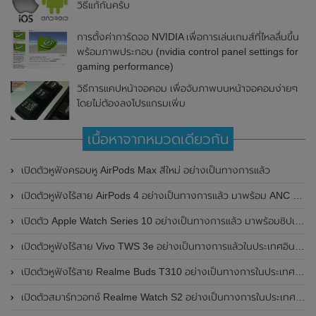
วิธีแก้กันครับ
การตั้งค่าการ์ดจอ NVIDIA เพื่อการเล่นเกมส์ที่ไหลลื่นขึ้น
พร้อมภาพประกอบ (nvidia control panel settings for
gaming performance)
วิธีการแคปหน้าจอคอม เพื่อจับภาพบนหน้าจอคอมง่ายๆ
โดยไม่ต้องลงโปรแกรมเพิ่ม
เนื้อหาจากหมวดเดียวกัน
เปิดตัวหูฟังครอบหู AirPods Max สีใหม่ อย่างเป็นทางการแล้ว
เปิดตัวหูฟังไร้สาย AirPods 4 อย่างเป็นทางการแล้ว มาพร้อม ANC และฟีเจอร์ใหม่มากมาย
เปิดตัว Apple Watch Series 10 อย่างเป็นทางการแล้ว มาพร้อมชิปเซ็ตรุ่น S10
เปิดตัวหูฟังไร้สาย Vivo TWS 3e อย่างเป็นทางการแล้วในประเทศอินเดีย มาพร้อมระบบตัดเสียงรบกวน ANC ที่ 30dB , ป้องกันฝุ่นและกันน้ำที่ระดับ IP54 , แบตเตอรี่สามารถใช้งานนานสูงสุด 36 ชั่วโมง
เปิดตัวหูฟังไร้สาย Realme Buds T310 อย่างเป็นทางการในประเทศอินเดีย มาพร้อมระบบตัดเสียงรบกวน ANC สูงสุด 46dB , เสียงรอบทิศทาง 360 องศา , แบตเตอรี่สามารถใช้งานได้นานสูงสุด 40 ชั่วโมง
เปิดตัวสมาร์ทวอทช์ Realme Watch S2 อย่างเป็นทางการในประเทศอินเดีย มาพร้อมตัวเรือนสแตนเลสสตีล , หน้าจอแสดงผล AMOLED ขนาด 1.43 นิ้ว , แบตเตอรี่ขนาดใหญ่ใช้งานได้นาน 20 วัน และรองรับคำสั่งเสียง Super AI Engine ที่ขับเคลื่อนโดย ChatGPT