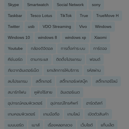
Skype
Smartwatch
Social Network
sony
Taskbar
Tesco Lotus
TikTok
True
TrueMove H
Twitter
usb
VDO Streaming
Vivo
Windows
Windows 10
windows 8
windows xp
Xiaomi
Youtube
กล้องดิจิตอล
การตั้งค่าระบบ
การ์ดจอ
คีย์บอร์ด
ตามกระแส
ติดตั้งโปรแกรม
ฟอนต์
ภัยจากอินเตอร์เน็ต
ยกเลิกการให้บริการ
รหัสผ่าน
ลบโปรแกรม
สติ๊กเกอร์
สติ๊กเกอร์เฟสบุ๊ค
สติ๊กเกอร์ไลน์
สมาร์ทโฟน
หูฟังไร้สาย
อินเตอร์เนต
อุปกรณ์คอมพิวเตอร์
อุปกรณ์โทรศัพท์
ฮาร์ดดิสก์
เกมคอมพิวเตอร์
เกมมือถือ
เกมไลน์
เปิดตัวสินค้า
เมนบอร์ด
เมาส์
เรื่องหลอกลวง
เว็บไซต์
แท็บเล็ต