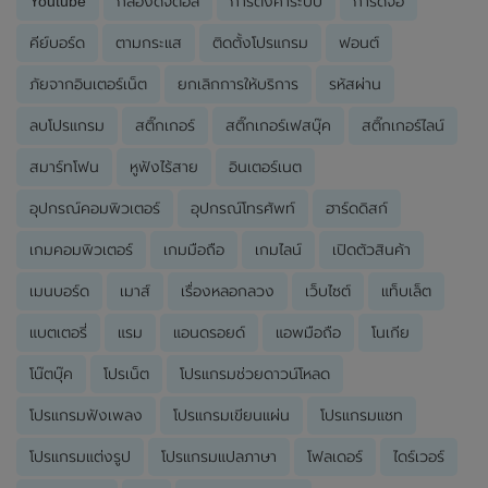
Youtube
กล้องดิจิตอล
การตั้งค่าระบบ
การ์ดจอ
คีย์บอร์ด
ตามกระแส
ติดตั้งโปรแกรม
ฟอนต์
ภัยจากอินเตอร์เน็ต
ยกเลิกการให้บริการ
รหัสผ่าน
ลบโปรแกรม
สติ๊กเกอร์
สติ๊กเกอร์เฟสบุ๊ค
สติ๊กเกอร์ไลน์
สมาร์ทโฟน
หูฟังไร้สาย
อินเตอร์เนต
อุปกรณ์คอมพิวเตอร์
อุปกรณ์โทรศัพท์
ฮาร์ดดิสก์
เกมคอมพิวเตอร์
เกมมือถือ
เกมไลน์
เปิดตัวสินค้า
เมนบอร์ด
เมาส์
เรื่องหลอกลวง
เว็บไซต์
แท็บเล็ต
แบตเตอรี่
แรม
แอนดรอยด์
แอพมือถือ
โนเกีย
โน๊ตบุ๊ค
โปรเน็ต
โปรแกรมช่วยดาวน์โหลด
โปรแกรมฟังเพลง
โปรแกรมเขียนแผ่น
โปรแกรมแชท
โปรแกรมแต่งรูป
โปรแกรมแปลภาษา
โฟลเดอร์
ไดร์เวอร์