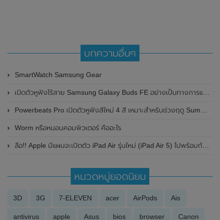
บทความอื่นๆ
SmartWatch Samsung Gear
เปิดตัวหูฟังไร้สาย Samsung Galaxy Buds FE อย่างเป็นทางการแล้ว มาพร้อมดีไซน์ขนาดเล็ก กะทัดรัด และน้ำหนักเบา ในราคาสบายกระเป๋าเพียง 3,390 บาท
Powerbeats Pro เปิดตัวหูฟังสีใหม่ 4 สี เหมาะสำหรับช่วงฤดู Summer นี้
Worm หรือหนอนคอมพิวเตอร์ คืออะไร
ลือ!! Apple มีแผนจะเปิดตัว iPad Air รุ่นใหม่ (iPad Air 5) ไปพร้อมกับ iPhone SE 2022 (iPhone SE 3) ในเร็วๆนี้
หมวดหมู่ยอดนิยม
3D
3G
7-ELEVEN
acer
AirPods
Ais
antivirus
apple
Asus
bios
browser
Canon