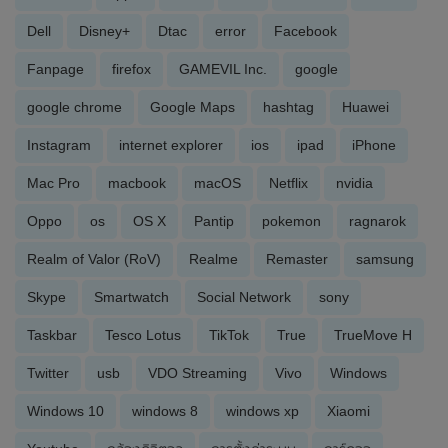
Dell
Disney+
Dtac
error
Facebook
Fanpage
firefox
GAMEVIL Inc.
google
google chrome
Google Maps
hashtag
Huawei
Instagram
internet explorer
ios
ipad
iPhone
Mac Pro
macbook
macOS
Netflix
nvidia
Oppo
os
OS X
Pantip
pokemon
ragnarok
Realm of Valor (RoV)
Realme
Remaster
samsung
Skype
Smartwatch
Social Network
sony
Taskbar
Tesco Lotus
TikTok
True
TrueMove H
Twitter
usb
VDO Streaming
Vivo
Windows
Windows 10
windows 8
windows xp
Xiaomi