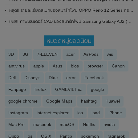
หลุด!! รายละเอียดสเปกของสมาร์ทโฟน OPPO Reno 12 Series ก่อนเปิดตัวในช่วงปลายเดือนพฤษภาคม 2024 นี้
เผย!! ภาพเรนเดอร์ CAD ของสมาร์ทโฟน Samsung Galaxy A32 (5G) มาพร้อมหน้าจอแสดงผล Infinity-V
หมวดหมู่ยอดนิยม
3D
3G
7-ELEVEN
acer
AirPods
Ais
antivirus
apple
Asus
bios
browser
Canon
Dell
Disney+
Dtac
error
Facebook
Fanpage
firefox
GAMEVIL Inc.
google
google chrome
Google Maps
hashtag
Huawei
Instagram
internet explorer
ios
ipad
iPhone
Mac Pro
macbook
macOS
Netflix
nvidia
Oppo
os
OS X
Pantip
pokemon
ragnarok