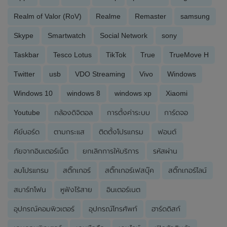
Realm of Valor (RoV)
Realme
Remaster
samsung
Skype
Smartwatch
Social Network
sony
Taskbar
Tesco Lotus
TikTok
True
TrueMove H
Twitter
usb
VDO Streaming
Vivo
Windows
Windows 10
windows 8
windows xp
Xiaomi
Youtube
กล้องดิจิตอล
การตั้งค่าระบบ
การ์ดจอ
คีย์บอร์ด
ตามกระแส
ติดตั้งโปรแกรม
ฟอนต์
ภัยจากอินเตอร์เน็ต
ยกเลิกการให้บริการ
รหัสผ่าน
ลบโปรแกรม
สติ๊กเกอร์
สติ๊กเกอร์เฟสบุ๊ค
สติ๊กเกอร์ไลน์
สมาร์ทโฟน
หูฟังไร้สาย
อินเตอร์เนต
อุปกรณ์คอมพิวเตอร์
อุปกรณ์โทรศัพท์
ฮาร์ดดิสก์