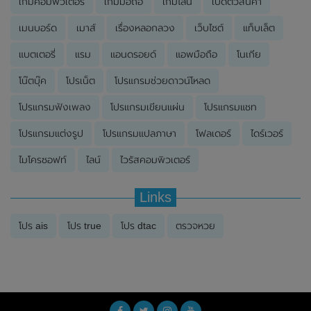
เกมคอมพิวเตอร์
เกมมือถือ
เกมไลน์
เปิดตัวสินค้า
เมนบอร์ด
เมาส์
เรื่องหลอกลวง
เว็บไซต์
แท็บเล็ต
แบตเตอรี่
แรม
แอนดรอยด์
แอพมือถือ
โนเกีย
โน๊ตบุ๊ค
โปรเน็ต
โปรแกรมช่วยดาวน์โหลด
โปรแกรมฟังเพลง
โปรแกรมเขียนแผ่น
โปรแกรมแชท
โปรแกรมแต่งรูป
โปรแกรมแปลภาษา
โฟลเดอร์
ไดร์เวอร์
ไมโครซอฟท์
ไลน์
ไวรัสคอมพิวเตอร์
Links
โปร ais
โปร true
โปร dtac
ตรวจหวย