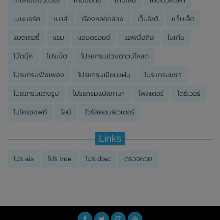
เกมคอมพิวเตอร์
เกมมือถือ
เกมไลน์
เปิดตัวสินค้า
เมนบอร์ด
เมาส์
เรื่องหลอกลวง
เว็บไซต์
แท็บเล็ต
แบตเตอรี่
แรม
แอนดรอยด์
แอพมือถือ
โนเกีย
โน๊ตบุ๊ค
โปรเน็ต
โปรแกรมช่วยดาวน์โหลด
โปรแกรมฟังเพลง
โปรแกรมเขียนแผ่น
โปรแกรมแชท
โปรแกรมแต่งรูป
โปรแกรมแปลภาษา
โฟลเดอร์
ไดร์เวอร์
ไมโครซอฟท์
ไลน์
ไวรัสคอมพิวเตอร์
Links
โปร ais
โปร true
โปร dtac
ตรวจหวย