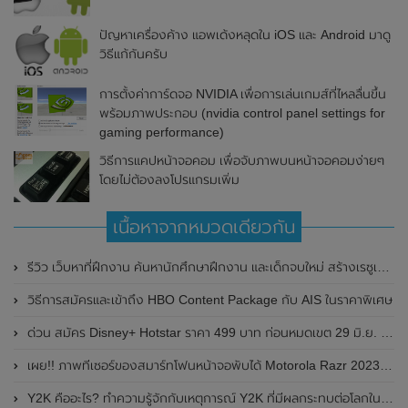
ปัญหาเครื่องค้าง แอพเด้งหลุดใน iOS และ Android มาดู
วิธีแก้กันครับ
การตั้งค่าการ์ดจอ NVIDIA เพื่อการเล่นเกมส์ที่ไหลลื่นขึ้น
พร้อมภาพประกอบ (nvidia control panel settings for
gaming performance)
วิธีการแคปหน้าจอคอม เพื่อจับภาพบนหน้าจอคอมง่ายๆ
โดยไม่ต้องลงโปรแกรมเพิ่ม
เนื้อหาจากหมวดเดียวกัน
รีวิว เว็บหาที่ฝึกงาน ค้นหานักศึกษาฝึกงาน และเด็กจบใหม่ สร้างเรซูเม่ฟรี internth.com
วิธีการสมัครและเข้าถึง HBO Content Package กับ AIS ในราคาพิเศษ
ด่วน สมัคร Disney+ Hotstar ราคา 499 บาท ก่อนหมดเขต 29 มิ.ย. 2566
เผย!! ภาพทีเซอร์ของสมาร์ทโฟนหน้าจอพับได้ Motorola Razr 2023 มาพร้อมรองรับอัตราการรีเฟรชเรทที่สูงขึ้น คาดเปิดตัวในเร็วๆนี้
Y2K คืออะไร? ทำความรู้จักกับเหตุการณ์ Y2K ที่มีผลกระทบต่อโลกในอดีต