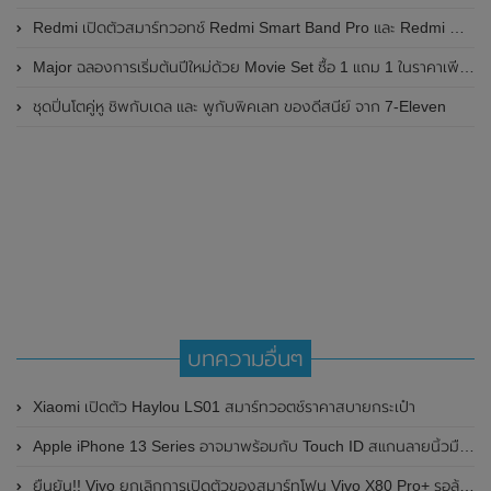
Redmi เปิดตัวสมาร์ทวอทช์ Redmi Smart Band Pro และ Redmi Watch 2 Lite มาพร้อมหน้าจอขนาดใหญ่ขึ้น , รองรับโหมดออกกำลังกายมากกว่า 110 โหมด และกันน้ำ 5 ATM
Major ฉลองการเริ่มต้นปีใหม่ด้วย Movie Set ซื้อ 1 แถม 1 ในราคาเพียง 290 บาท
ชุดปิ่นโตคู่หู ชิพกับเดล และ พูกับพิคเลท ของดีสนีย์ จาก 7-Eleven
บทความอื่นๆ
Xiaomi เปิดตัว Haylou LS01 สมาร์ทวอตช์ราคาสบายกระเป๋า
Apple iPhone 13 Series อาจมาพร้อมกับ Touch ID สแกนลายนิ้วมือบนหน้าจอ และยังคงมี Face ID เหมือนเดิม
ยืนยัน!! Vivo ยกเลิกการเปิดตัวของสมาร์ทโฟน Vivo X80 Pro+ รอลุ้นเป็นสมาร์ทโฟน Vivo X90 Pro+ แทน