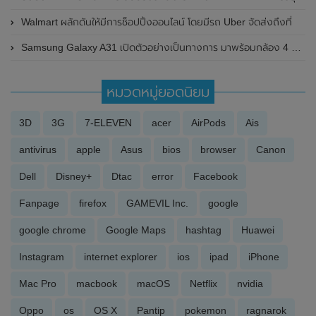
Walmart ผลักดันให้มีการช็อปปิ้งออนไลน์ โดยมีรถ Uber จัดส่งถึงที่
Samsung Galaxy A31 เปิดตัวอย่างเป็นทางการ มาพร้อมกล้อง 4 ตัว 48MP , แบตเตอรี่ 5,000 mAh
หมวดหมู่ยอดนิยม
3D
3G
7-ELEVEN
acer
AirPods
Ais
antivirus
apple
Asus
bios
browser
Canon
Dell
Disney+
Dtac
error
Facebook
Fanpage
firefox
GAMEVIL Inc.
google
google chrome
Google Maps
hashtag
Huawei
Instagram
internet explorer
ios
ipad
iPhone
Mac Pro
macbook
macOS
Netflix
nvidia
Oppo
os
OS X
Pantip
pokemon
ragnarok