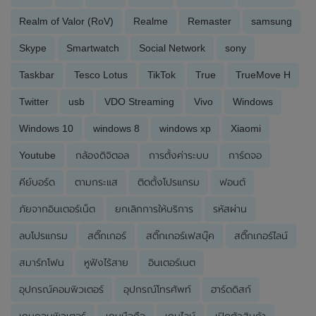
Realm of Valor (RoV)
Realme
Remaster
samsung
Skype
Smartwatch
Social Network
sony
Taskbar
Tesco Lotus
TikTok
True
TrueMove H
Twitter
usb
VDO Streaming
Vivo
Windows
Windows 10
windows 8
windows xp
Xiaomi
Youtube
กล้องดิจิตอล
การตั้งค่าระบบ
การ์ดจอ
คีย์บอร์ด
ตามกระแส
ติดตั้งโปรแกรม
ฟอนต์
ภัยจากอินเตอร์เน็ต
ยกเลิกการให้บริการ
รหัสผ่าน
ลบโปรแกรม
สติ๊กเกอร์
สติ๊กเกอร์เฟสบุ๊ค
สติ๊กเกอร์ไลน์
สมาร์ทโฟน
หูฟังไร้สาย
อินเตอร์เนต
อุปกรณ์คอมพิวเตอร์
อุปกรณ์โทรศัพท์
ฮาร์ดดิสก์