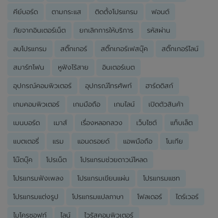
คีย์บอร์ด
ตามกระแส
ติดตั้งโปรแกรม
ฟอนต์
ภัยจากอินเตอร์เน็ต
ยกเลิกการให้บริการ
รหัสผ่าน
ลบโปรแกรม
สติ๊กเกอร์
สติ๊กเกอร์เฟสบุ๊ค
สติ๊กเกอร์ไลน์
สมาร์ทโฟน
หูฟังไร้สาย
อินเตอร์เนต
อุปกรณ์คอมพิวเตอร์
อุปกรณ์โทรศัพท์
ฮาร์ดดิสก์
เกมคอมพิวเตอร์
เกมมือถือ
เกมไลน์
เปิดตัวสินค้า
เมนบอร์ด
เมาส์
เรื่องหลอกลวง
เว็บไซต์
แท็บเล็ต
แบตเตอรี่
แรม
แอนดรอยด์
แอพมือถือ
โนเกีย
โน๊ตบุ๊ค
โปรเน็ต
โปรแกรมช่วยดาวน์โหลด
โปรแกรมฟังเพลง
โปรแกรมเขียนแผ่น
โปรแกรมแชท
โปรแกรมแต่งรูป
โปรแกรมแปลภาษา
โฟลเดอร์
ไดร์เวอร์
ไมโครซอฟท์
ไลน์
ไวรัสคอมพิวเตอร์