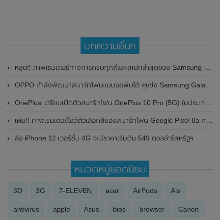
บทความอื่นๆ
หลุด!! ภาพเรนเดอร์ทางการครบทุกสีและสเปกล่าสุดของ Samsung Galaxy A72 (4G) ก่อนเปิดตัวในเร็วๆนี้
OPPO กำลังพัฒนาสมาร์ทโฟนแบบจอพับได้ คู่แข่ง Samsung Galaxy Z Flip และ Motorola Razr
OnePlus เตรียมเปิดตัวสมาร์ทโฟน OnePlus 10 Pro (5G) ในประเทศไทยเร็วๆนี้
เผย!! ภาพเรนเดอร์โชว์ตัวเลือกสีของสมาร์ทโฟน Google Pixel 8a ก่อนเปิดตัวในเร็วๆนี้
ลือ iPhone 12 เวอร์ชั่น 4G จะมีราคาเริ่มต้น 549 ดอลล่าร์สหรัฐฯ
หมวดหมู่ยอดนิยม
3D
3G
7-ELEVEN
acer
AirPods
Ais
antivirus
apple
Asus
bios
browser
Canon