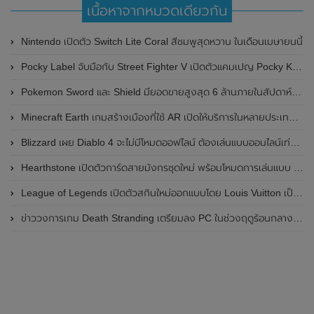
เนื้อหาจากหมวดเดียวกัน
Nintendo เปิดตัว Switch Lite Coral สีชมพูสุดหวาน ในเดือนเมษายนนี้
Pocky Label จับมือกับ Street Fighter V เปิดตัวแคมเปญ Pocky K.O. Challenge สำหรับนักเล่นเกมทั่วโลก
Pokemon Sword และ Shield มียอดขายสูงสุด 6 ล้านภายในสัปดาห์แรก
Minecraft Earth เกมสร้างเมืองที่ใช้ AR เปิดให้บริการในหลายประเทศรวมถึงสหรัฐอเมริกาด้วย
Blizzard เผย Diablo 4 จะไม่มีโหมดออฟไลน์ ต้องเล่นแบบออนไลน์เท่านั้น
Hearthstone เปิดตัวการ์ดสายมังกรชุดใหม่ พร้อมโหมดการเล่นแบบ Auto-battler
League of Legends เปิดตัวสกินใหม่ออกแบบโดย Louis Vuitton เป็นครั้งแรก
ข่าววงการเกม Death Stranding เตรียมลง PC ในช่วงฤดูร้อนกลางปีหน้า