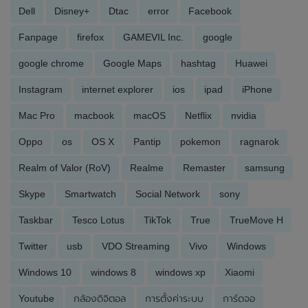
Dell
Disney+
Dtac
error
Facebook
Fanpage
firefox
GAMEVIL Inc.
google
google chrome
Google Maps
hashtag
Huawei
Instagram
internet explorer
ios
ipad
iPhone
Mac Pro
macbook
macOS
Netflix
nvidia
Oppo
os
OS X
Pantip
pokemon
ragnarok
Realm of Valor (RoV)
Realme
Remaster
samsung
Skype
Smartwatch
Social Network
sony
Taskbar
Tesco Lotus
TikTok
True
TrueMove H
Twitter
usb
VDO Streaming
Vivo
Windows
Windows 10
windows 8
windows xp
Xiaomi
Youtube
กล้องดิจิตอล
การตั้งค่าระบบ
การ์ดจอ