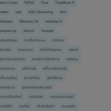
esco Lotus
TikTok
True
TrueMove H
witter
usb
VDO Streaming
Vivo
Windows
Windows 10
windows 8
windows xp
Xiaomi
Youtube
ล้องดิจิตอล
การตั้งค่าระบบ
การ์ดจอ
ีย์บอร์ด
ตามกระแส
ติดตั้งโปรแกรม
ฟอนต์
ัยจากอินเตอร์เน็ต
ยกเลิกการให้บริการ
รหัสผ่าน
ลบโปรแกรม
สติ๊กเกอร์
สติ๊กเกอร์เฟสบุ๊ค
ติ๊กเกอร์ไลน์
สมาร์ทโฟน
หูฟังไร้สาย
ินเตอร์เนต
อุปกรณ์คอมพิวเตอร์
ุปกรณ์โทรศัพท์
ฮาร์ดดิสก์
เกมคอมพิวเตอร์
กมมือถือ
เกมไลน์
เปิดตัวสินค้า
เมนบอร์ด