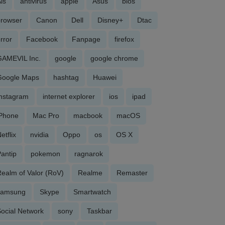
is
antivirus
apple
Asus
bios
browser
Canon
Dell
Disney+
Dtac
rror
Facebook
Fanpage
firefox
GAMEVIL Inc.
google
google chrome
Google Maps
hashtag
Huawei
Instagram
internet explorer
ios
ipad
iPhone
Mac Pro
macbook
macOS
etflix
nvidia
Oppo
os
OS X
antip
pokemon
ragnarok
ealm of Valor (RoV)
Realme
Remaster
samsung
Skype
Smartwatch
ocial Network
sony
Taskbar