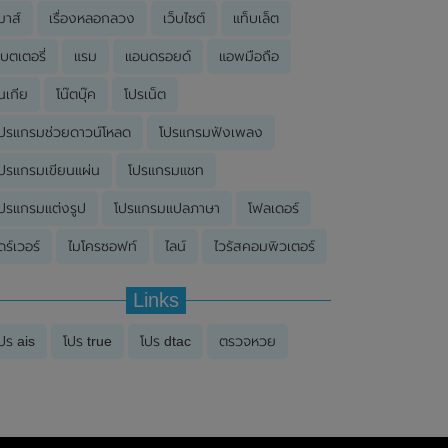
มาส์
เรื่องหลอกลวง
เว็บไซต์
แท็บเล็ต
บตเตอรี่
แรม
แอนดรอยด์
แอพมือถือ
นเกีย
โน๊ตบุ๊ค
โปรเน็ต
ปรแกรมช่วยดาวน์โหลด
โปรแกรมฟังเพลง
ปรแกรมเขียนแผ่น
โปรแกรมแชท
ปรแกรมแต่งรูป
โปรแกรมแปลภาษา
โฟลเดอร์
ดร์เวอร์
ไมโครซอฟท์
ไลน์
ไวรัสคอมพิวเตอร์
Links
ปร ais
โปร true
โปร dtac
ตรวจหวย