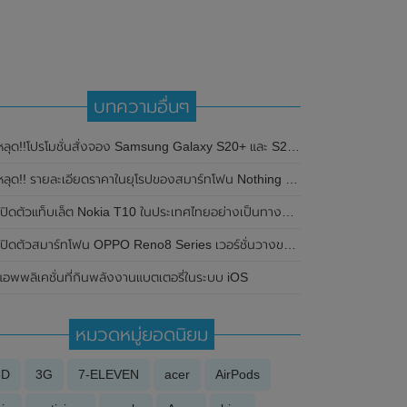
บทความอื่นๆ
ลุด!!โปรโมชั่นสั่งจอง Samsung Galaxy S20+ และ S20 Ultra ในต่างประเทศ แถมฟรีหูฟังไร้สาย Galaxy Buds+
ลุด!! รายละเอียดราคาในยุโรปของสมาร์ทโฟน Nothing Phone (2) ก่อนเปิดตัว 11 กรกฎาคม 2023 นี้
เปิดตัวแท็บเล็ต Nokia T10 ในประเทศไทยอย่างเป็นทางการแล้ว ในราคาเพียง 5,990 บาท
ปิดตัวสมาร์ทโฟน OPPO Reno8 Series เวอร์ชั่นวางขายทั่วโลกในประเทศอินเดีย เตรียมเปิดตัวในไทยเร็วๆนี้
แอพพลิเคชั่นที่กินพลังงานแบตเตอรี่ในระบบ iOS
หมวดหมู่ยอดนิยม
3D
3G
7-ELEVEN
acer
AirPods