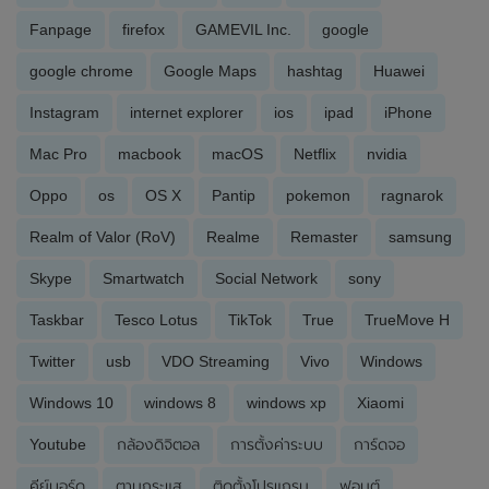
Fanpage
firefox
GAMEVIL Inc.
google
google chrome
Google Maps
hashtag
Huawei
Instagram
internet explorer
ios
ipad
iPhone
Mac Pro
macbook
macOS
Netflix
nvidia
Oppo
os
OS X
Pantip
pokemon
ragnarok
Realm of Valor (RoV)
Realme
Remaster
samsung
Skype
Smartwatch
Social Network
sony
Taskbar
Tesco Lotus
TikTok
True
TrueMove H
Twitter
usb
VDO Streaming
Vivo
Windows
Windows 10
windows 8
windows xp
Xiaomi
Youtube
กล้องดิจิตอล
การตั้งค่าระบบ
การ์ดจอ
คีย์บอร์ด
ตามกระแส
ติดตั้งโปรแกรม
ฟอนต์