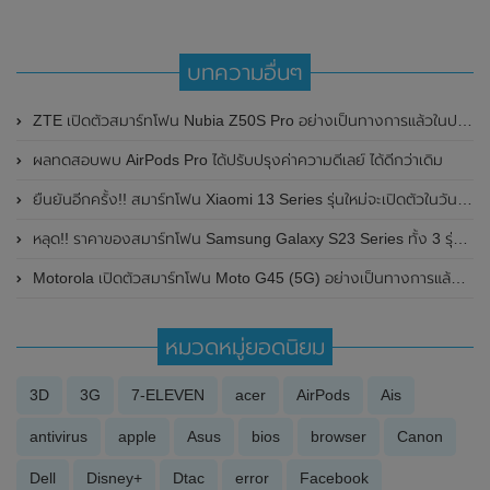
บทความอื่นๆ
ZTE เปิดตัวสมาร์ทโฟน Nubia Z50S Pro อย่างเป็นทางการแล้วในประเทศจีน มาพร้อมชิปเซ็ต Qualcomm Snapdragon 8 Gen 2 Advanced Edition SoC , กล้องหลัง ความละเอียดสูงถึง 50MP และรองรับการชาร์จไว 80W
ผลทดสอบพบ AirPods Pro ได้ปรับปรุงค่าความดีเลย์ ได้ดีกว่าเดิม
ยืนยันอีกครั้ง!! สมาร์ทโฟน Xiaomi 13 Series รุ่นใหม่จะเปิดตัวในวันที่ 11 ธันวาคม 2022 นี้ในประเทศจีน
หลุด!! ราคาของสมาร์ทโฟน Samsung Galaxy S23 Series ทั้ง 3 รุ่น แพงขึ้นกว่าเดิมเล็กน้อย
Motorola เปิดตัวสมาร์ทโฟน Moto G45 (5G) อย่างเป็นทางการแล้วในอินเดีย
หมวดหมู่ยอดนิยม
3D
3G
7-ELEVEN
acer
AirPods
Ais
antivirus
apple
Asus
bios
browser
Canon
Dell
Disney+
Dtac
error
Facebook