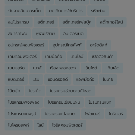
ภัยจากอินเตอร์เน็ต
ยกเลิกการให้บริการ
รหัสผ่าน
ลบโปรแกรม
สติ๊กเกอร์
สติ๊กเกอร์เฟสบุ๊ค
สติ๊กเกอร์ไลน์
สมาร์ทโฟน
หูฟังไร้สาย
อินเตอร์เนต
อุปกรณ์คอมพิวเตอร์
อุปกรณ์โทรศัพท์
ฮาร์ดดิสก์
เกมคอมพิวเตอร์
เกมมือถือ
เกมไลน์
เปิดตัวสินค้า
เมนบอร์ด
เมาส์
เรื่องหลอกลวง
เว็บไซต์
แท็บเล็ต
แบตเตอรี่
แรม
แอนดรอยด์
แอพมือถือ
โนเกีย
โน๊ตบุ๊ค
โปรเน็ต
โปรแกรมช่วยดาวน์โหลด
โปรแกรมฟังเพลง
โปรแกรมเขียนแผ่น
โปรแกรมแชท
โปรแกรมแต่งรูป
โปรแกรมแปลภาษา
โฟลเดอร์
ไดร์เวอร์
ไมโครซอฟท์
ไลน์
ไวรัสคอมพิวเตอร์