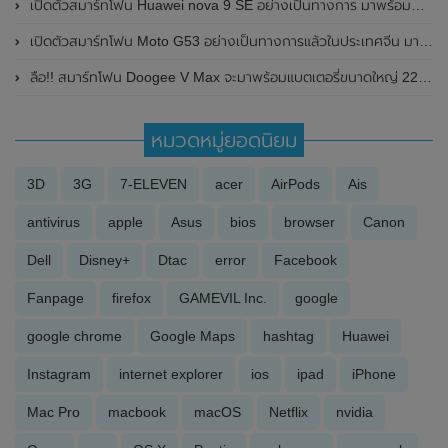
เปิดตัวสมาร์ทโฟน Huawei nova 9 SE อย่างเป็นทางการ มาพร้อมกล้องความละเอียดสูงถึง 108MP และรองรับการชาร์จไว 66W
เปิดตัวสมาร์ทโฟน Moto G53 อย่างเป็นทางการแล้วในประเทศจีน มาพร้อมหน้าจอแสดงผล 120Hz , กล้องหลัก ความละเอียด 50MP และแบตเตอรี่ 5,000mAh
ลือ!! สมาร์ทโฟน Doogee V Max จะมาพร้อมแบตเตอรี่ขนาดใหญ่ 22,000 mAh , กล้อง Night Vision และชิปเซ็ต MediaTek Dimensity 1080 คาดอาจเปิดตัวในเดือนกุมภาพันธ์
หมวดหมู่ยอดนิยม
3D
3G
7-ELEVEN
acer
AirPods
Ais
antivirus
apple
Asus
bios
browser
Canon
Dell
Disney+
Dtac
error
Facebook
Fanpage
firefox
GAMEVIL Inc.
google
google chrome
Google Maps
hashtag
Huawei
Instagram
internet explorer
ios
ipad
iPhone
Mac Pro
macbook
macOS
Netflix
nvidia