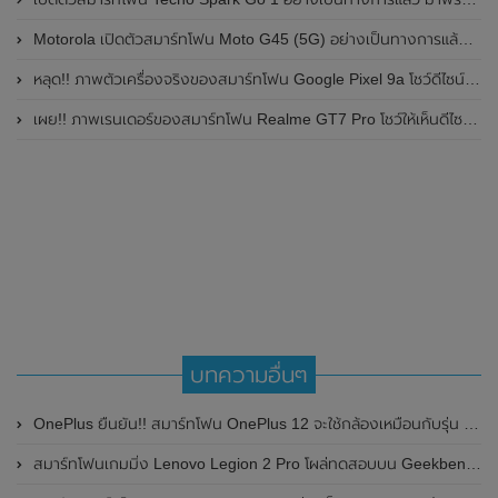
Motorola เปิดตัวสมาร์ทโฟน Moto G45 (5G) อย่างเป็นทางการแล้วในอินเดีย
หลุด!! ภาพตัวเครื่องจริงของสมาร์ทโฟน Google Pixel 9a โชว์ดีไซน์ใหม่ กล้องหลังแบนราบ ไม่มีกรอบของกล้องแล้ว
เผย!! ภาพเรนเดอร์ของสมาร์ทโฟน Realme GT7 Pro โชว์ให้เห็นดีไซน์ใหม่ พร้อมเผยรายละเอียดสเปกที่สำคัญบางส่วน
บทความอื่นๆ
OnePlus ยืนยัน!! สมาร์ทโฟน OnePlus 12 จะใช้กล้องเหมือนกับรุ่น OnePlus Open และ Oppo Find N3
สมาร์ทโฟนเกมมิ่ง Lenovo Legion 2 Pro โผล่ทดสอบบน Geekbench มาพร้อมชิปเซ็ต Snapdragon 888 และ RAM 16GB