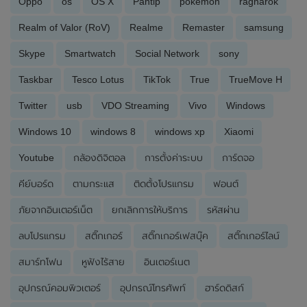
Oppo
os
OS X
Pantip
pokemon
ragnarok
Realm of Valor (RoV)
Realme
Remaster
samsung
Skype
Smartwatch
Social Network
sony
Taskbar
Tesco Lotus
TikTok
True
TrueMove H
Twitter
usb
VDO Streaming
Vivo
Windows
Windows 10
windows 8
windows xp
Xiaomi
Youtube
กล้องดิจิตอล
การตั้งค่าระบบ
การ์ดจอ
คีย์บอร์ด
ตามกระแส
ติดตั้งโปรแกรม
ฟอนต์
ภัยจากอินเตอร์เน็ต
ยกเลิกการให้บริการ
รหัสผ่าน
ลบโปรแกรม
สติ๊กเกอร์
สติ๊กเกอร์เฟสบุ๊ค
สติ๊กเกอร์ไลน์
สมาร์ทโฟน
หูฟังไร้สาย
อินเตอร์เนต
อุปกรณ์คอมพิวเตอร์
อุปกรณ์โทรศัพท์
ฮาร์ดดิสก์