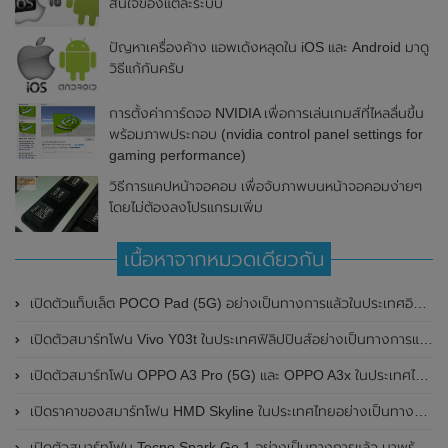
สนใจของแต่ละระบบ
ปัญหาเครื่องค้าง แอพเด้งหลุดใน iOS และ Android มาดู
วิธีแก้กันครับ
การตั้งค่าการ์ดจอ NVIDIA เพื่อการเล่นเกมส์ที่ไหลลื่นขึ้น
พร้อมภาพประกอบ (nvidia control panel settings for
gaming performance)
วิธีการแคปหน้าจอคอม เพื่อจับภาพบนหน้าจอคอมง่ายๆ
โดยไม่ต้องลงโปรแกรมเพิ่ม
เนื้อหาจากหมวดเดียวกัน
เปิดตัวแท็บเล็ต POCO Pad (5G) อย่างเป็นทางการแล้วในประเทศอินเดีย มาพร้อมชิปเซ็ต Snapdragon 7s Gen 2 ของ Qualcomm และรองรับเครือข่าย 5G
เปิดตัวสมาร์ทโฟน Vivo Y03t ในประเทศฟิลิปปินส์อย่างเป็นทางการแล้ว มาพร้อมชิปเซ็ต Unisoc T612 , กล้องหลัง ความละเอียด 13MP , แบตเตอรี่ 5,000mAh และหน้าจอแสดงผล LCD / 90Hz
เปิดตัวสมาร์ทโฟน OPPO A3 Pro (5G) และ OPPO A3x ในประเทศไทยอย่างเป็นทางการแล้ว ในราคาเริ่มต้นเพียง 3,999 บาท
เปิดราคาของสมาร์ทโฟน HMD Skyline ในประเทศไทยอย่างเป็นทางการแล้ว ราคา 14,990 บาท
เปิดตัวสมาร์ทโฟน Tecno Spark Go 1 อย่างเป็นทางการแล้ว มาพร้อมหน้าจอแสดงผล LCD / 120Hz , แบตเตอรี่ 5,000mAh และใช้ชิปเซ็ต Unisoc