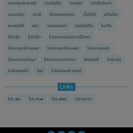
เกมคอมพิวเตอร์
เกมมือถือ
เกมไลน์
เปิดตัวสินค้า
เมนบอร์ด
เมาส์
เรื่องหลอกลวง
เว็บไซต์
แท็บเล็ต
แบตเตอรี่
แรม
แอนดรอยด์
แอพมือถือ
โนเกีย
โน๊ตบุ๊ค
โปรเน็ต
โปรแกรมช่วยดาวน์โหลด
โปรแกรมฟังเพลง
โปรแกรมเขียนแผ่น
โปรแกรมแชท
โปรแกรมแต่งรูป
โปรแกรมแปลภาษา
โฟลเดอร์
ไดร์เวอร์
ไมโครซอฟท์
ไลน์
ไวรัสคอมพิวเตอร์
Links
โปร ais
โปร true
โปร dtac
ตรวจหวย