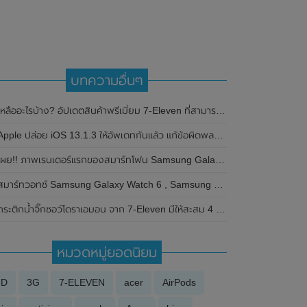
บทความอื่นๆ
หลืออะไรบ้าง? อัปเดตสินค้าพรีเมี่ยม 7-Eleven ที่สามารถแลกได้จนถึงวันที่ 15 ธ.ค. 62
pple ปล่อย iOS 13.1.3 ให้อัพเดทกันแล้ว แก้ข้อผิดพลาดต่างๆ ให้ใช้งานได้เสถียรขึ้น
ผย!! ภาพเรนเดอร์แรกของสมาร์ทโฟน Samsung Galaxy A53(5G) โชว์ดีไซน์ทั้งด้านหน้าและด้านหลัง มาพร้อมกล้อง 4 ตัว , หน้าจอ Infinity-O แต่ไม่มีช่องเสียบหูฟังแล้ว
าร์ทวอทช์ Samsung Galaxy Watch 6 , Samsung Galaxy Watch 6 Classic โผล่บนหน้าเว็ปไซต์ Google Play พร้อมเผยรายละเอียดสเปกและราคาก่อนเปิดตัวสิ้นเดือนกรกฎาคม 2023 นี้
กระติกน้ำจิ๊กซอว์โดราเอมอน จาก 7-Eleven มีให้สะสม 4 แบบ
หมวดหมู่ยอดนิยม
3D
3G
7-ELEVEN
acer
AirPods