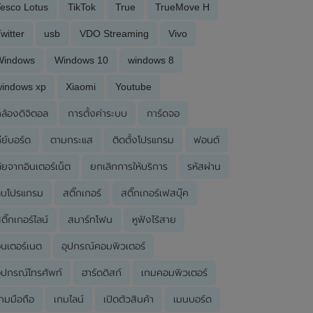
esco Lotus
TikTok
True
TrueMove H
witter
usb
VDO Streaming
Vivo
Windows
Windows 10
windows 8
windows xp
Xiaomi
Youtube
ล้องดิจิตอล
การตั้งค่าระบบ
การ์ดจอ
ีย์บอร์ด
ตามกระแส
ติดตั้งโปรแกรม
ฟอนต์
ัยจากอินเตอร์เน็ต
ยกเลิกการให้บริการ
รหัสผ่าน
ลบโปรแกรม
สติ๊กเกอร์
สติ๊กเกอร์เฟสบุ๊ค
ติ๊กเกอร์ไลน์
สมาร์ทโฟน
หูฟังไร้สาย
ินเตอร์เนต
อุปกรณ์คอมพิวเตอร์
ุปกรณ์โทรศัพท์
ฮาร์ดดิสก์
เกมคอมพิวเตอร์
กมมือถือ
เกมไลน์
เปิดตัวสินค้า
เมนบอร์ด