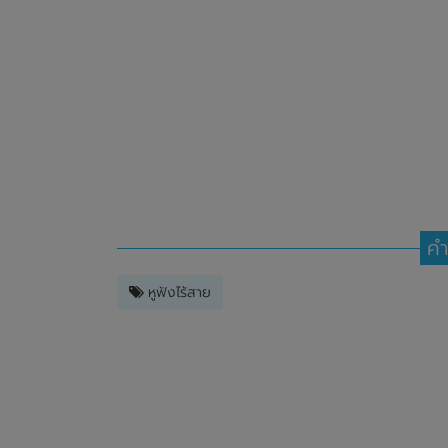
คำ
หูฟังไร้สาย