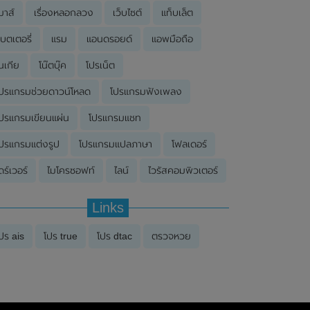
มาส์
เรื่องหลอกลวง
เว็บไซต์
แท็บเล็ต
บตเตอรี่
แรม
แอนดรอยด์
แอพมือถือ
นเกีย
โน๊ตบุ๊ค
โปรเน็ต
ปรแกรมช่วยดาวน์โหลด
โปรแกรมฟังเพลง
ปรแกรมเขียนแผ่น
โปรแกรมแชท
ปรแกรมแต่งรูป
โปรแกรมแปลภาษา
โฟลเดอร์
ดร์เวอร์
ไมโครซอฟท์
ไลน์
ไวรัสคอมพิวเตอร์
Links
ปร ais
โปร true
โปร dtac
ตรวจหวย