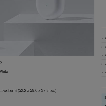
เ
A
เ
าว
สม
 White
ของตัวเคส (52.2 x 59.6 x 37.9 มม.)