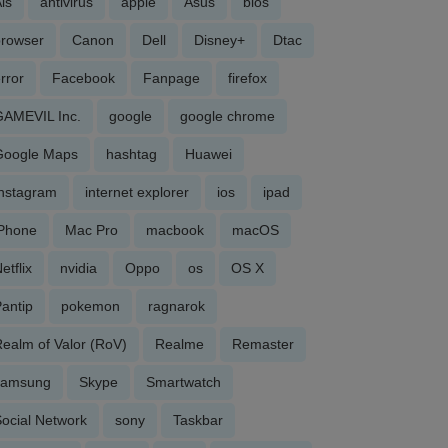
is
antivirus
apple
Asus
bios
browser
Canon
Dell
Disney+
Dtac
rror
Facebook
Fanpage
firefox
GAMEVIL Inc.
google
google chrome
Google Maps
hashtag
Huawei
Instagram
internet explorer
ios
ipad
iPhone
Mac Pro
macbook
macOS
etflix
nvidia
Oppo
os
OS X
antip
pokemon
ragnarok
ealm of Valor (RoV)
Realme
Remaster
samsung
Skype
Smartwatch
ocial Network
sony
Taskbar