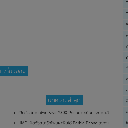
T
T
ก
ค
ภ
ที่เกี่ยวข้อง
ส
บทความล่าสุด
อ
อ
เปิดตัวสมาร์ทโฟน Vivo Y300 Pro อย่างเป็นทางการแล้วในประเทศจีน มาพร้อมดีไซน์พรีเมี่ยม ทนทาน และแบตเตอรี่สุดอึดขนาดใหญ่ 6,500mAh พร้อมรองรับการชาร์จไว 80W
เ
HMD เปิดตัวสมาร์ทโฟนฝาพับได้ Barbie Phone อย่างเป็นทางการแล้ว มาพร้อมธีมสีชมพูสดใส