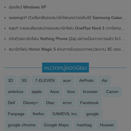
ช่องโหว่ Windows XP
เผลอหลุด!! ตัวเลือกสีของสมาร์ทโฟนหน้าจอพับได้ Samsung Galaxy Z Flip 4 กับ Samsung Galaxy Z Fold 4 และสมาร์ทวอทช์ Samsung Galaxy Watch 5 จากทางเว็ปไซต์ Samsung Care+ ในอังกฤษ
หลุด!! รายละเอียดสเปกของสมาร์ทโฟน OnePlus Nord 3 จากโลกออนไลน์
เปิดตัวสมาร์ทโฟน Nothing Phone (2a) อย่างเป็นทางการแล้ว โชว์ดีไซน์ไฟ Glyph Interface และมาพร้อมซิปเซ็ต Dimensity 7200 Pro จาก MediaTek
สมาร์ทโฟน Honor Magic 5 ผ่านการรับรองจากหน่วยงาน 3C ของประเทศจีนแล้ว มาพร้อมรองรับการชาร์จไวที่ 66W
หมวดหมู่ยอดนิยม
3D
3G
7-ELEVEN
acer
AirPods
Ais
antivirus
apple
Asus
bios
browser
Canon
Dell
Disney+
Dtac
error
Facebook
Fanpage
firefox
GAMEVIL Inc.
google
google chrome
Google Maps
hashtag
Huawei