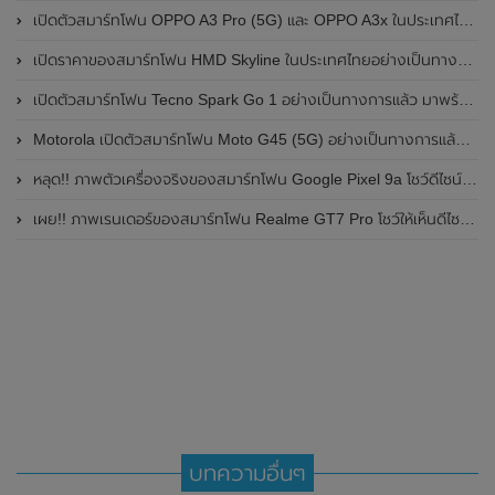
เปิดตัวสมาร์ทโฟน OPPO A3 Pro (5G) และ OPPO A3x ในประเทศไทยอย่างเป็นทางการแล้ว ในราคาเริ่มต้นเพียง 3,999 บาท
เปิดราคาของสมาร์ทโฟน HMD Skyline ในประเทศไทยอย่างเป็นทางการแล้ว ราคา 14,990 บาท
เปิดตัวสมาร์ทโฟน Tecno Spark Go 1 อย่างเป็นทางการแล้ว มาพร้อมหน้าจอแสดงผล LCD / 120Hz , แบตเตอรี่ 5,000mAh และใช้ชิปเซ็ต Unisoc
Motorola เปิดตัวสมาร์ทโฟน Moto G45 (5G) อย่างเป็นทางการแล้วในอินเดีย
หลุด!! ภาพตัวเครื่องจริงของสมาร์ทโฟน Google Pixel 9a โชว์ดีไซน์ใหม่ กล้องหลังแบนราบ ไม่มีกรอบของกล้องแล้ว
เผย!! ภาพเรนเดอร์ของสมาร์ทโฟน Realme GT7 Pro โชว์ให้เห็นดีไซน์ใหม่ พร้อมเผยรายละเอียดสเปกที่สำคัญบางส่วน
บทความอื่นๆ