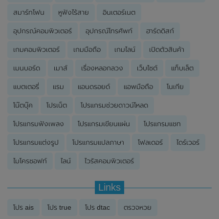
สมาร์ทโฟน
หูฟังไร้สาย
อินเตอร์เนต
อุปกรณ์คอมพิวเตอร์
อุปกรณ์โทรศัพท์
ฮาร์ดดิสก์
เกมคอมพิวเตอร์
เกมมือถือ
เกมไลน์
เปิดตัวสินค้า
เมนบอร์ด
เมาส์
เรื่องหลอกลวง
เว็บไซต์
แท็บเล็ต
แบตเตอรี่
แรม
แอนดรอยด์
แอพมือถือ
โนเกีย
โน๊ตบุ๊ค
โปรเน็ต
โปรแกรมช่วยดาวน์โหลด
โปรแกรมฟังเพลง
โปรแกรมเขียนแผ่น
โปรแกรมแชท
โปรแกรมแต่งรูป
โปรแกรมแปลภาษา
โฟลเดอร์
ไดร์เวอร์
ไมโครซอฟท์
ไลน์
ไวรัสคอมพิวเตอร์
Links
โปร ais
โปร true
โปร dtac
ตรวจหวย