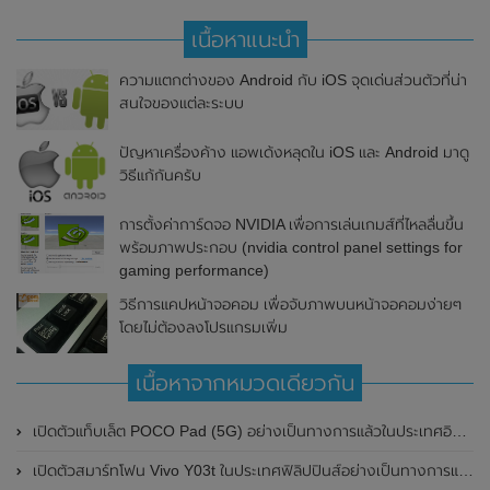
เนื้อหาแนะนำ
ความแตกต่างของ Android กับ iOS จุดเด่นส่วนตัวที่น่า
สนใจของแต่ละระบบ
ปัญหาเครื่องค้าง แอพเด้งหลุดใน iOS และ Android มาดู
วิธีแก้กันครับ
การตั้งค่าการ์ดจอ NVIDIA เพื่อการเล่นเกมส์ที่ไหลลื่นขึ้น
พร้อมภาพประกอบ (nvidia control panel settings for
gaming performance)
วิธีการแคปหน้าจอคอม เพื่อจับภาพบนหน้าจอคอมง่ายๆ
โดยไม่ต้องลงโปรแกรมเพิ่ม
เนื้อหาจากหมวดเดียวกัน
เปิดตัวแท็บเล็ต POCO Pad (5G) อย่างเป็นทางการแล้วในประเทศอินเดีย มาพร้อมชิปเซ็ต Snapdragon 7s Gen 2 ของ Qualcomm และรองรับเครือข่าย 5G
เปิดตัวสมาร์ทโฟน Vivo Y03t ในประเทศฟิลิปปินส์อย่างเป็นทางการแล้ว มาพร้อมชิปเซ็ต Unisoc T612 , กล้องหลัง ความละเอียด 13MP , แบตเตอรี่ 5,000mAh และหน้าจอแสดงผล LCD / 90Hz