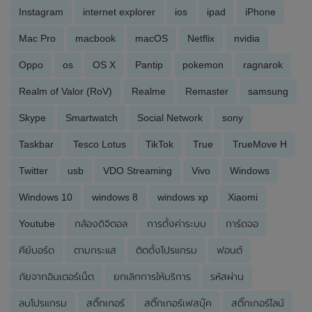
Instagram
internet explorer
ios
ipad
iPhone
Mac Pro
macbook
macOS
Netflix
nvidia
Oppo
os
OS X
Pantip
pokemon
ragnarok
Realm of Valor (RoV)
Realme
Remaster
samsung
Skype
Smartwatch
Social Network
sony
Taskbar
Tesco Lotus
TikTok
True
TrueMove H
Twitter
usb
VDO Streaming
Vivo
Windows
Windows 10
windows 8
windows xp
Xiaomi
Youtube
กล้องดิจิตอล
การตั้งค่าระบบ
การ์ดจอ
คีย์บอร์ด
ตามกระแส
ติดตั้งโปรแกรม
ฟอนต์
ภัยจากอินเตอร์เน็ต
ยกเลิกการให้บริการ
รหัสผ่าน
ลบโปรแกรม
สติ๊กเกอร์
สติ๊กเกอร์เฟสบุ๊ค
สติ๊กเกอร์ไลน์