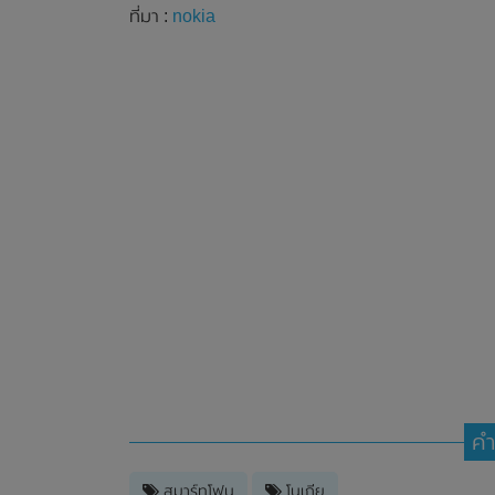
ที่มา :
nokia
คำ
สมาร์ทโฟน
โนเกีย