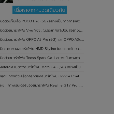
เนื้อหาจากหมวดเดียวกัน
ปิดตัวแท็บเล็ต POCO Pad (5G) อย่างเป็นทางการแล้วในประเทศอินเดีย มาพร้อมชิปเซ็ต Snapdragon 7s Gen 2 ของ Qualcomm และรองรับเครือข่าย 5G
ิดตัวสมาร์ทโฟน Vivo Y03t ในประเทศฟิลิปปินส์อย่างเป็นทางการแล้ว มาพร้อมชิปเซ็ต Unisoc T612 , กล้องหลัง ความละเอียด 13MP , แบตเตอรี่ 5,000mAh และหน้าจอแสดงผล LCD / 90Hz
ปิดตัวสมาร์ทโฟน OPPO A3 Pro (5G) และ OPPO A3x ในประเทศไทยอย่างเป็นทางการแล้ว ในราคาเริ่มต้นเพียง 3,999 บาท
ปิดราคาของสมาร์ทโฟน HMD Skyline ในประเทศไทยอย่างเป็นทางการแล้ว ราคา 14,990 บาท
ปิดตัวสมาร์ทโฟน Tecno Spark Go 1 อย่างเป็นทางการแล้ว มาพร้อมหน้าจอแสดงผล LCD / 120Hz , แบตเตอรี่ 5,000mAh และใช้ชิปเซ็ต Unisoc
Motorola เปิดตัวสมาร์ทโฟน Moto G45 (5G) อย่างเป็นทางการแล้วในอินเดีย
ลุด!! ภาพตัวเครื่องจริงของสมาร์ทโฟน Google Pixel 9a โชว์ดีไซน์ใหม่ กล้องหลังแบนราบ ไม่มีกรอบของกล้องแล้ว
ผย!! ภาพเรนเดอร์ของสมาร์ทโฟน Realme GT7 Pro โชว์ให้เห็นดีไซน์ใหม่ พร้อมเผยรายละเอียดสเปกที่สำคัญบางส่วน