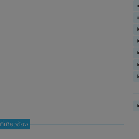
เ
แ
โ
โ
โ
โ
ไ
โ
ที่เกี่ยวข้อง