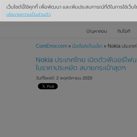
เว็บไซต์นี้ใช้คุกกี้ เพื่อพัฒนา และเพิ่มประสบการณ์ที่ดีในการใช้เว็บไ
นโยบายความเป็นส่วนตัว
ปัญหาคอม
ทิปไอที
ComError.com
»
มือถือ/แท็บเล็ต
» Nokia ประเทศไ
Nokia ประเทศไทย เปิดตัวฟีเจอร์โฟน
ในราคาประหยัด สบายกระเป๋าสุดๆ
วันที่โพสต์: 2 พฤศจิกายน 2020