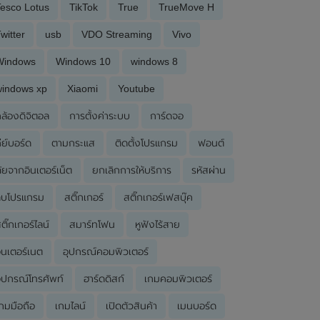
esco Lotus
TikTok
True
TrueMove H
witter
usb
VDO Streaming
Vivo
Windows
Windows 10
windows 8
windows xp
Xiaomi
Youtube
ล้องดิจิตอล
การตั้งค่าระบบ
การ์ดจอ
ีย์บอร์ด
ตามกระแส
ติดตั้งโปรแกรม
ฟอนต์
ัยจากอินเตอร์เน็ต
ยกเลิกการให้บริการ
รหัสผ่าน
ลบโปรแกรม
สติ๊กเกอร์
สติ๊กเกอร์เฟสบุ๊ค
ติ๊กเกอร์ไลน์
สมาร์ทโฟน
หูฟังไร้สาย
ินเตอร์เนต
อุปกรณ์คอมพิวเตอร์
ุปกรณ์โทรศัพท์
ฮาร์ดดิสก์
เกมคอมพิวเตอร์
กมมือถือ
เกมไลน์
เปิดตัวสินค้า
เมนบอร์ด