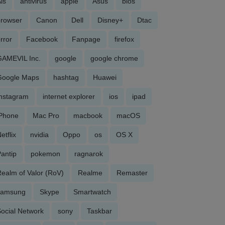
is
antivirus
apple
Asus
bios
browser
Canon
Dell
Disney+
Dtac
rror
Facebook
Fanpage
firefox
GAMEVIL Inc.
google
google chrome
Google Maps
hashtag
Huawei
Instagram
internet explorer
ios
ipad
iPhone
Mac Pro
macbook
macOS
etflix
nvidia
Oppo
os
OS X
antip
pokemon
ragnarok
ealm of Valor (RoV)
Realme
Remaster
samsung
Skype
Smartwatch
ocial Network
sony
Taskbar