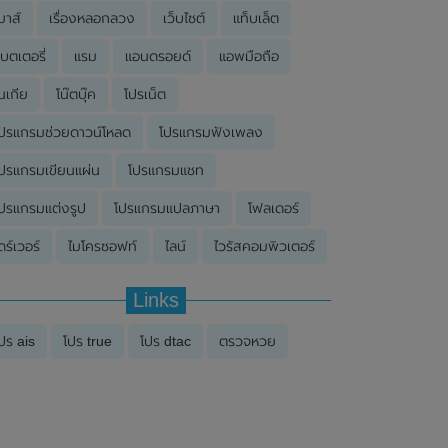
มาส์
เรื่องหลอกลวง
เว็บไซต์
แท็บเล็ต
บตเตอรี่
แรม
แอนดรอยด์
แอพมือถือ
นเกีย
โน๊ตบุ๊ค
โปรเน็ต
ปรแกรมช่วยดาวน์โหลด
โปรแกรมฟังเพลง
ปรแกรมเขียนแผ่น
โปรแกรมแชท
ปรแกรมแต่งรูป
โปรแกรมแปลภาษา
โฟลเดอร์
ดร์เวอร์
ไมโครซอฟท์
ไลน์
ไวรัสคอมพิวเตอร์
Links
ปร ais
โปร true
โปร dtac
ตรวจหวย