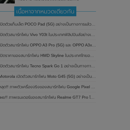
เนื้อหาจากหมวดเดียวกัน
ปิดตัวแท็บเล็ต POCO Pad (5G) อย่างเป็นทางการแล้วในประเทศอินเดีย มาพร้อมชิปเซ็ต Snapdragon 7s Gen 2 ของ Qualcomm และรองรับเครือข่าย 5G
ิดตัวสมาร์ทโฟน Vivo Y03t ในประเทศฟิลิปปินส์อย่างเป็นทางการแล้ว มาพร้อมชิปเซ็ต Unisoc T612 , กล้องหลัง ความละเอียด 13MP , แบตเตอรี่ 5,000mAh และหน้าจอแสดงผล LCD / 90Hz
ปิดตัวสมาร์ทโฟน OPPO A3 Pro (5G) และ OPPO A3x ในประเทศไทยอย่างเป็นทางการแล้ว ในราคาเริ่มต้นเพียง 3,999 บาท
ปิดราคาของสมาร์ทโฟน HMD Skyline ในประเทศไทยอย่างเป็นทางการแล้ว ราคา 14,990 บาท
ปิดตัวสมาร์ทโฟน Tecno Spark Go 1 อย่างเป็นทางการแล้ว มาพร้อมหน้าจอแสดงผล LCD / 120Hz , แบตเตอรี่ 5,000mAh และใช้ชิปเซ็ต Unisoc
Motorola เปิดตัวสมาร์ทโฟน Moto G45 (5G) อย่างเป็นทางการแล้วในอินเดีย
ลุด!! ภาพตัวเครื่องจริงของสมาร์ทโฟน Google Pixel 9a โชว์ดีไซน์ใหม่ กล้องหลังแบนราบ ไม่มีกรอบของกล้องแล้ว
ผย!! ภาพเรนเดอร์ของสมาร์ทโฟน Realme GT7 Pro โชว์ให้เห็นดีไซน์ใหม่ พร้อมเผยรายละเอียดสเปกที่สำคัญบางส่วน