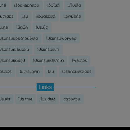
มาส์
เรื่องหลอกลวง
เว็บไซต์
แท็บเล็ต
บตเตอรี่
แรม
แอนดรอยด์
แอพมือถือ
นเกีย
โน๊ตบุ๊ค
โปรเน็ต
ปรแกรมช่วยดาวน์โหลด
โปรแกรมฟังเพลง
ปรแกรมเขียนแผ่น
โปรแกรมแชท
ปรแกรมแต่งรูป
โปรแกรมแปลภาษา
โฟลเดอร์
ดร์เวอร์
ไมโครซอฟท์
ไลน์
ไวรัสคอมพิวเตอร์
Links
ปร ais
โปร true
โปร dtac
ตรวจหวย