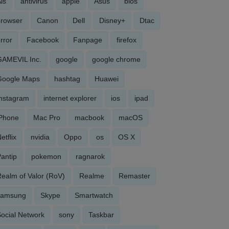
is
antivirus
apple
Asus
bios
browser
Canon
Dell
Disney+
Dtac
rror
Facebook
Fanpage
firefox
GAMEVIL Inc.
google
google chrome
Google Maps
hashtag
Huawei
Instagram
internet explorer
ios
ipad
iPhone
Mac Pro
macbook
macOS
etflix
nvidia
Oppo
os
OS X
antip
pokemon
ragnarok
ealm of Valor (RoV)
Realme
Remaster
samsung
Skype
Smartwatch
ocial Network
sony
Taskbar