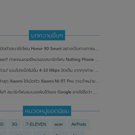
บทความอื่นๆ
ิดตัวสมาร์ทโฟน Honor 90 Smart อย่างเป็นทางการแล้วในประเทศฝรั่งเศส มาพร้อมชิปเซ็ต MediaTek Dimensity 6020 , กล้องหลัง (หลัก) ความละเอียด 108MP และหน้าจอแสดงผลขนาดใหญ่ 6.8 นิ้ว
ผย!! ภาพเรนเดอร์ใหม่ของสมาร์ทโฟน Nothing Phone (2a) พร้อมรายละเอียดสเปกและราคาก่อนเปิดตัวที่อินเดีย ในวันที่ 5 มีนาคม 2024 นี้
่วน! รวมโปรเน็ตไม่อั้น 4-10 Mbps จัดเต็ม จากทุกค่าย โทรฟรีทุกเครือข่าย เริ่มต้นเดือนละ 150 บาท
ล่าสุด Xiaomi ได้เปิดตัว Xiaomi Mi 9T Pro วางจำหน่ายแล้วทั่วประเทศ
ือ!! สมาร์ทโฟนแบบจอพับได้ของ Google อาจใช้ชื่อว่า Pixel Notepad และอาจมีราคาถูกกว่า Samsung Galaxy Z Fold 3
หมวดหมู่ยอดนิยม
3D
3G
7-ELEVEN
acer
AirPods