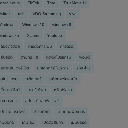
esco Lotus
TikTok
True
TrueMove H
witter
usb
VDO Streaming
Vivo
Windows
Windows 10
windows 8
windows xp
Xiaomi
Youtube
ล้องดิจิตอล
การตั้งค่าระบบ
การ์ดจอ
ีย์บอร์ด
ตามกระแส
ติดตั้งโปรแกรม
ฟอนต์
ัยจากอินเตอร์เน็ต
ยกเลิกการให้บริการ
รหัสผ่าน
ลบโปรแกรม
สติ๊กเกอร์
สติ๊กเกอร์เฟสบุ๊ค
ติ๊กเกอร์ไลน์
สมาร์ทโฟน
หูฟังไร้สาย
ินเตอร์เนต
อุปกรณ์คอมพิวเตอร์
ุปกรณ์โทรศัพท์
ฮาร์ดดิสก์
เกมคอมพิวเตอร์
กมมือถือ
เกมไลน์
เปิดตัวสินค้า
เมนบอร์ด