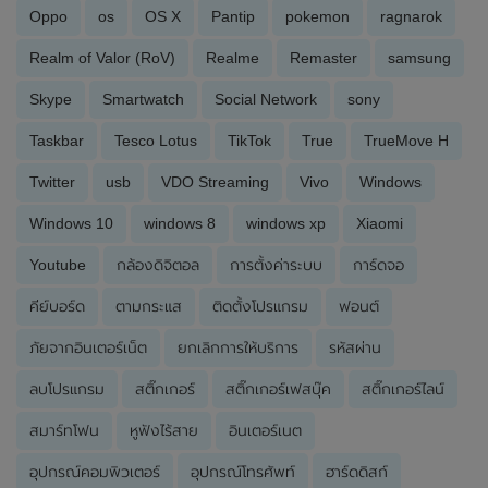
Oppo
os
OS X
Pantip
pokemon
ragnarok
Realm of Valor (RoV)
Realme
Remaster
samsung
Skype
Smartwatch
Social Network
sony
Taskbar
Tesco Lotus
TikTok
True
TrueMove H
Twitter
usb
VDO Streaming
Vivo
Windows
Windows 10
windows 8
windows xp
Xiaomi
Youtube
กล้องดิจิตอล
การตั้งค่าระบบ
การ์ดจอ
คีย์บอร์ด
ตามกระแส
ติดตั้งโปรแกรม
ฟอนต์
ภัยจากอินเตอร์เน็ต
ยกเลิกการให้บริการ
รหัสผ่าน
ลบโปรแกรม
สติ๊กเกอร์
สติ๊กเกอร์เฟสบุ๊ค
สติ๊กเกอร์ไลน์
สมาร์ทโฟน
หูฟังไร้สาย
อินเตอร์เนต
อุปกรณ์คอมพิวเตอร์
อุปกรณ์โทรศัพท์
ฮาร์ดดิสก์