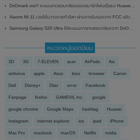
DxOmark เผย!! คะแนนทดสอบกล้องของสมาร์ทโฟนเรือธง Huawei P50 Pro ได้สูงสุดเท่าที่เคยมีมา
Xiaomi Mi 11 เวอร์ชั่นวางขายทั่วโลก ผ่านการรับรองจาก FCC แล้ว มีสเปกให้เลือกทั้งหมด 3 แบบ คาดอาจวางจำหน่ายในเร็วๆนี้
Samsung Galaxy S20 Ultra ได้คะแนนการทดสอบกล้องจาก DxOMark อยู่อันดับที่ 6
หมวดหมู่ยอดนิยม
3D
3G
7-ELEVEN
acer
AirPods
Ais
antivirus
apple
Asus
bios
browser
Canon
Dell
Disney+
Dtac
error
Facebook
Fanpage
firefox
GAMEVIL Inc.
google
google chrome
Google Maps
hashtag
Huawei
Instagram
internet explorer
ios
ipad
iPhone
Mac Pro
macbook
macOS
Netflix
nvidia