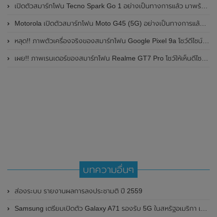
เปิดตัวสมาร์ทโฟน Tecno Spark Go 1 อย่างเป็นทางการแล้ว มาพร้อมหน้าจอแสดงผล LCD / 120Hz , แบตเตอรี่ 5,000mAh และใช้ชิปเซ็ต Unisoc
Motorola เปิดตัวสมาร์ทโฟน Moto G45 (5G) อย่างเป็นทางการแล้วในอินเดีย
หลุด!! ภาพตัวเครื่องจริงของสมาร์ทโฟน Google Pixel 9a โชว์ดีไซน์ใหม่ กล้องหลังแบนราบ ไม่มีกรอบของกล้องแล้ว
เผย!! ภาพเรนเดอร์ของสมาร์ทโฟน Realme GT7 Pro โชว์ให้เห็นดีไซน์ใหม่ พร้อมเผยรายละเอียดสเปกที่สำคัญบางส่วน
บทความอื่นๆ
ส่องระบบ รายงานผลการลงประชามติ ปี 2559
Samsung เตรียมเปิดตัว Galaxy A71 รองรับ 5G ในสหรัฐอเมริกา เร็วๆ นี้