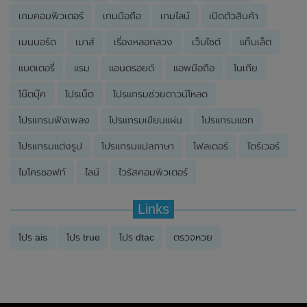
เกมคอมพิวเตอร์
เกมมือถือ
เกมไลน์
เปิดตัวสินค้า
เมนบอร์ด
เมาส์
เรื่องหลอกลวง
เว็บไซต์
แท็บเล็ต
แบตเตอรี่
แรม
แอนดรอยด์
แอพมือถือ
โนเกีย
โน๊ตบุ๊ค
โปรเน็ต
โปรแกรมช่วยดาวน์โหลด
โปรแกรมฟังเพลง
โปรแกรมเขียนแผ่น
โปรแกรมแชท
โปรแกรมแต่งรูป
โปรแกรมแปลภาษา
โฟลเดอร์
ไดร์เวอร์
ไมโครซอฟท์
ไลน์
ไวรัสคอมพิวเตอร์
Links
โปร ais
โปร true
โปร dtac
ตรวจหวย