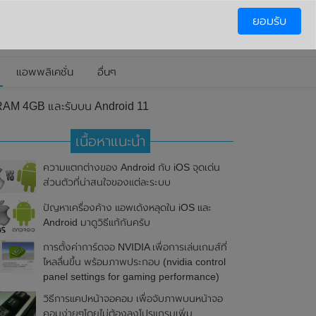
ยอมรับ
แอพพลิเคชั่น
อื่นๆ
RAM 4GB และรับบน Android 11
เนื้อหาแนะนำ
ความแตกต่างของ Android กับ iOS จุดเด่น
ส่วนตัวที่น่าสนใจของแต่ละระบบ
ปัญหาเครื่องค้าง แอพเด้งหลุดใน iOS และ
Android มาดูวิธีแก้กันครับ
การตั้งค่าการ์ดจอ NVIDIA เพื่อการเล่นเกมส์ที่
ไหลลื่นขึ้น พร้อมภาพประกอบ (nvidia control
panel settings for gaming performance)
วิธีการแคปหน้าจอคอม เพื่อจับภาพบนหน้าจอ
คอมง่ายๆโดยไม่ต้องลงโปรแกรมเพิ่ม