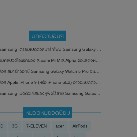
บทความอื่นๆ
amsung เตรียมเปิดตัวสมาร์ทโฟน Samsung Galaxy S22 Series รุ่นใหม่ ในวันที่ 8 กุมภาพันธ์ 2022 นี้
ชมคลิปวิดีโอแรกของ Xiaomi Mi MIX Alpha จอแสดงผลรอบตัวเครื่องเกือบ 360 องศา
ลือ!! สมาร์ทวอทช์ Samsung Galaxy Watch 5 Pro จะมาพร้อมแบตเตอรี่ขนาดใหญ่ขึ้น
ือ!! Apple iPhone 9 (หรือ iPhone SE2) อาจจะเปิดตัวอย่างเป็นทางการในวันที่ 15 เมษายน
amsung เปิดตัวเคสของหูฟังไร้สาย Samsung Galaxy Buds FE รุ่นพิเศษ Toy Story ในเกาหลีใต้
หมวดหมู่ยอดนิยม
3D
3G
7-ELEVEN
acer
AirPods