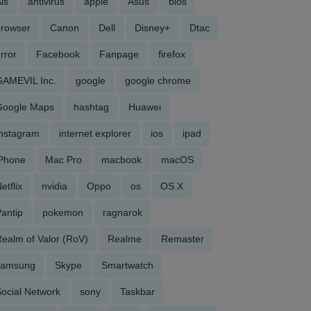
is
antivirus
apple
Asus
bios
browser
Canon
Dell
Disney+
Dtac
rror
Facebook
Fanpage
firefox
GAMEVIL Inc.
google
google chrome
Google Maps
hashtag
Huawei
Instagram
internet explorer
ios
ipad
iPhone
Mac Pro
macbook
macOS
etflix
nvidia
Oppo
os
OS X
antip
pokemon
ragnarok
ealm of Valor (RoV)
Realme
Remaster
samsung
Skype
Smartwatch
ocial Network
sony
Taskbar