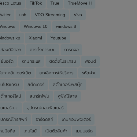
esco Lotus
TikTok
True
TrueMove H
witter
usb
VDO Streaming
Vivo
Windows
Windows 10
windows 8
windows xp
Xiaomi
Youtube
ล้องดิจิตอล
การตั้งค่าระบบ
การ์ดจอ
ีย์บอร์ด
ตามกระแส
ติดตั้งโปรแกรม
ฟอนต์
ัยจากอินเตอร์เน็ต
ยกเลิกการให้บริการ
รหัสผ่าน
ลบโปรแกรม
สติ๊กเกอร์
สติ๊กเกอร์เฟสบุ๊ค
ติ๊กเกอร์ไลน์
สมาร์ทโฟน
หูฟังไร้สาย
ินเตอร์เนต
อุปกรณ์คอมพิวเตอร์
ุปกรณ์โทรศัพท์
ฮาร์ดดิสก์
เกมคอมพิวเตอร์
กมมือถือ
เกมไลน์
เปิดตัวสินค้า
เมนบอร์ด