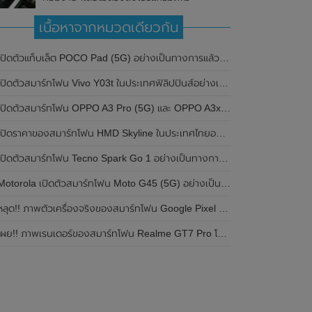
เนื้อหาจากหมวดเดียวกัน
ปิดตัวแท็บเล็ต POCO Pad (5G) อย่างเป็นทางการแล้วในประเทศอินเดีย มาพร้อมชิปเซ็ต Snapdragon 7s Gen 2 ของ Qualcomm และรองรับเครือข่าย 5G
ิดตัวสมาร์ทโฟน Vivo Y03t ในประเทศฟิลิปปินส์อย่างเป็นทางการแล้ว มาพร้อมชิปเซ็ต Unisoc T612 , กล้องหลัง ความละเอียด 13MP , แบตเตอรี่ 5,000mAh และหน้าจอแสดงผล LCD / 90Hz
ปิดตัวสมาร์ทโฟน OPPO A3 Pro (5G) และ OPPO A3x ในประเทศไทยอย่างเป็นทางการแล้ว ในราคาเริ่มต้นเพียง 3,999 บาท
ปิดราคาของสมาร์ทโฟน HMD Skyline ในประเทศไทยอย่างเป็นทางการแล้ว ราคา 14,990 บาท
ปิดตัวสมาร์ทโฟน Tecno Spark Go 1 อย่างเป็นทางการแล้ว มาพร้อมหน้าจอแสดงผล LCD / 120Hz , แบตเตอรี่ 5,000mAh และใช้ชิปเซ็ต Unisoc
Motorola เปิดตัวสมาร์ทโฟน Moto G45 (5G) อย่างเป็นทางการแล้วในอินเดีย
ลุด!! ภาพตัวเครื่องจริงของสมาร์ทโฟน Google Pixel 9a โชว์ดีไซน์ใหม่ กล้องหลังแบนราบ ไม่มีกรอบของกล้องแล้ว
ผย!! ภาพเรนเดอร์ของสมาร์ทโฟน Realme GT7 Pro โชว์ให้เห็นดีไซน์ใหม่ พร้อมเผยรายละเอียดสเปกที่สำคัญบางส่วน