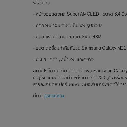
พร้อมกับ
- หน้าจอแสดงผล Super AMOLED , ขนาด 6.4 นิ้ว
- กล้องหน้าจะมีดีไซน์เป็นขอบรูปตัว U
- กล้องหลังความละเอียดสูงถึง 48M
- แบตเตอรี่จะเท่ากันกับรุ่น Samsung Galaxy M2
- มี 3 สี : สีดำ , สีน้ำเงิน และสีขาว
อย่างไรก็ตาม คาดว่าสมาร์ทโฟน Samsung Galaxy 
ในยุโรป และคาดว่าน่าจะมีราคาอยู่ที่ 230 ยูโร หร
รายละเอียดสเปกอื่นๆเพิ่มเติมจะรีบมาอัพเดทให้ทรา
ที่มา :
gsmarena