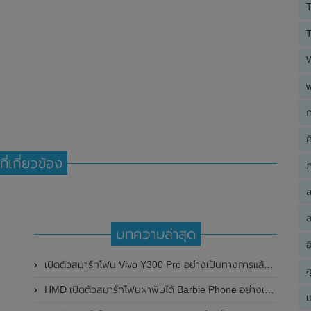
T
T
ก
ค
ที่เกี่ยวข้อง
ภ
ส
บทความล่าสุด
อ
เปิดตัวสมาร์ทโฟน Vivo Y300 Pro อย่างเป็นทางการแล้วในประเทศจีน มาพร้อมดีไซน์พรีเมี่ยม ทนทาน และแบตเตอรี่สุดอึดขนาดใหญ่ 6,500mAh พร้อมรองรับการชาร์จไว 80W
อ
HMD เปิดตัวสมาร์ทโฟนฝาพับได้ Barbie Phone อย่างเป็นทางการแล้ว มาพร้อมธีมสีชมพูสดใส
เ