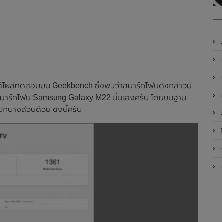
เ
เป
เ
ด้โผล่ทดสอบบน Geekbench ซึ่งพบว่าสมาร์ทโฟนดังกล่าวมี
เ
นสมาร์ทโฟน Samsung Galaxy M22 นั่นเองครับ โดยบนฐาน
กบางส่วนด้วย ดังนี้ครับ
เ
ห
เ