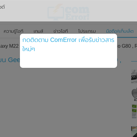
ซต์
ความรู้ไอที
เกมส์
ข่าวไอที
โปรแกรม
มือถือ/แท็บเล็ต
กดติดตาม ComError เพื่อรับข่าวสาร
xy M22 โผล่ทดสอบบน Geekbench มาพร้อมชิปเซ็ต Helio G80 , 
ใหม่ๆ
 Geekbench มาพร้อมชิปเซ็ต Helio G80 ,