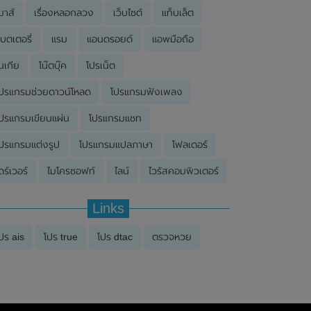
มาส์
เรื่องหลอกลวง
เว็บไซต์
แท็บเล็ต
บตเตอรี่
แรม
แอนดรอยด์
แอพมือถือ
นเกีย
โน๊ตบุ๊ค
โปรเน็ต
ปรแกรมช่วยดาวน์โหลด
โปรแกรมฟังเพลง
ปรแกรมเขียนแผ่น
โปรแกรมแชท
ปรแกรมแต่งรูป
โปรแกรมแปลภาษา
โฟลเดอร์
ดร์เวอร์
ไมโครซอฟท์
ไลน์
ไวรัสคอมพิวเตอร์
Links
ปร ais
โปร true
โปร dtac
ตรวจหวย