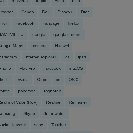
is
antivirus
apple
Asus
bios
browser
Canon
Dell
Disney+
Dtac
rror
Facebook
Fanpage
firefox
GAMEVIL Inc.
google
google chrome
Google Maps
hashtag
Huawei
Instagram
internet explorer
ios
ipad
iPhone
Mac Pro
macbook
macOS
etflix
nvidia
Oppo
os
OS X
antip
pokemon
ragnarok
ealm of Valor (RoV)
Realme
Remaster
samsung
Skype
Smartwatch
ocial Network
sony
Taskbar