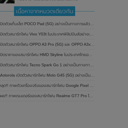
เนื้อหาจากหมวดเดียวกัน
ปิดตัวแท็บเล็ต POCO Pad (5G) อย่างเป็นทางการแล้วในประเทศอินเดีย มาพร้อมชิปเซ็ต Snapdragon 7s Gen 2 ของ Qualcomm และรองรับเครือข่าย 5G
ิดตัวสมาร์ทโฟน Vivo Y03t ในประเทศฟิลิปปินส์อย่างเป็นทางการแล้ว มาพร้อมชิปเซ็ต Unisoc T612 , กล้องหลัง ความละเอียด 13MP , แบตเตอรี่ 5,000mAh และหน้าจอแสดงผล LCD / 90Hz
ปิดตัวสมาร์ทโฟน OPPO A3 Pro (5G) และ OPPO A3x ในประเทศไทยอย่างเป็นทางการแล้ว ในราคาเริ่มต้นเพียง 3,999 บาท
ปิดราคาของสมาร์ทโฟน HMD Skyline ในประเทศไทยอย่างเป็นทางการแล้ว ราคา 14,990 บาท
ปิดตัวสมาร์ทโฟน Tecno Spark Go 1 อย่างเป็นทางการแล้ว มาพร้อมหน้าจอแสดงผล LCD / 120Hz , แบตเตอรี่ 5,000mAh และใช้ชิปเซ็ต Unisoc
Motorola เปิดตัวสมาร์ทโฟน Moto G45 (5G) อย่างเป็นทางการแล้วในอินเดีย
ลุด!! ภาพตัวเครื่องจริงของสมาร์ทโฟน Google Pixel 9a โชว์ดีไซน์ใหม่ กล้องหลังแบนราบ ไม่มีกรอบของกล้องแล้ว
ผย!! ภาพเรนเดอร์ของสมาร์ทโฟน Realme GT7 Pro โชว์ให้เห็นดีไซน์ใหม่ พร้อมเผยรายละเอียดสเปกที่สำคัญบางส่วน