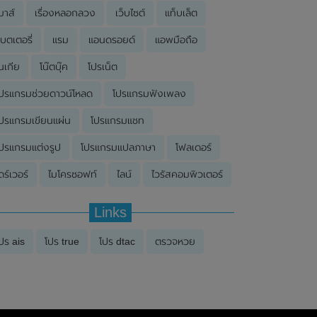
มาส์
เรื่องหลอกลวง
เว็บไซต์
แท็บเล็ต
บตเตอรี่
แรม
แอนดรอยด์
แอพมือถือ
นเกีย
โน๊ตบุ๊ค
โปรเน็ต
ปรแกรมช่วยดาวน์โหลด
โปรแกรมฟังเพลง
ปรแกรมเขียนแผ่น
โปรแกรมแชท
ปรแกรมแต่งรูป
โปรแกรมแปลภาษา
โฟลเดอร์
ดร์เวอร์
ไมโครซอฟท์
ไลน์
ไวรัสคอมพิวเตอร์
Links
ปร ais
โปร true
โปร dtac
ตรวจหวย