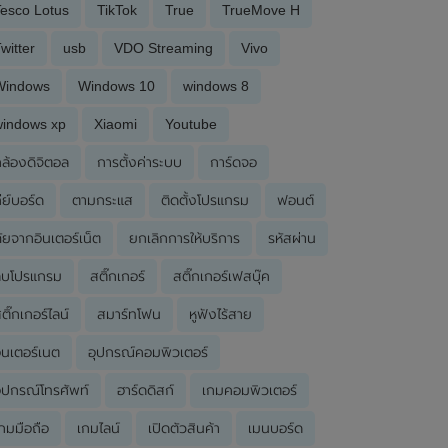
esco Lotus
TikTok
True
TrueMove H
witter
usb
VDO Streaming
Vivo
Windows
Windows 10
windows 8
windows xp
Xiaomi
Youtube
ล้องดิจิตอล
การตั้งค่าระบบ
การ์ดจอ
ีย์บอร์ด
ตามกระแส
ติดตั้งโปรแกรม
ฟอนต์
ัยจากอินเตอร์เน็ต
ยกเลิกการให้บริการ
รหัสผ่าน
ลบโปรแกรม
สติ๊กเกอร์
สติ๊กเกอร์เฟสบุ๊ค
ติ๊กเกอร์ไลน์
สมาร์ทโฟน
หูฟังไร้สาย
ินเตอร์เนต
อุปกรณ์คอมพิวเตอร์
ุปกรณ์โทรศัพท์
ฮาร์ดดิสก์
เกมคอมพิวเตอร์
กมมือถือ
เกมไลน์
เปิดตัวสินค้า
เมนบอร์ด