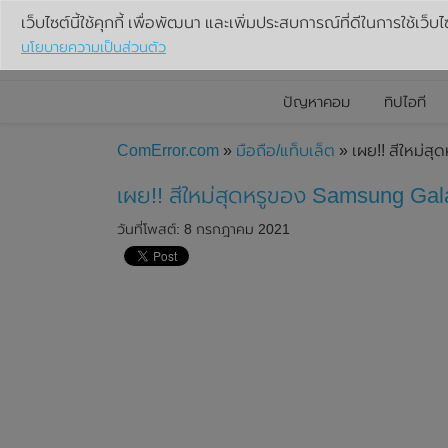
เว็บไซต์นี้ใช้คุกกี้ เพื่อพัฒนา และเพิ่มประสบการณ์ที่ดีในการใช้เว็บไ
นโยบายความเป็นส่วนตัว
ปัญหาคอม
ทิปไอที
ComError.com
»
มือถือ/แท็บเล็ต
» เผย!! สีใหม่ส
เผย!! สีใหม่สุดหรูของ Samsung Gala
วันที่โพสต์: 8 กรกฎาคม 2021