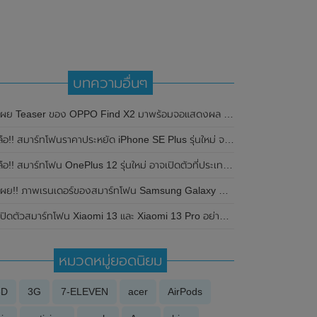
บทความอื่นๆ
เผย Teaser ของ OPPO Find X2 มาพร้อมจอแสดงผล 120Hz และรองรับ HDR
ือ!! สมาร์ทโฟนราคาประหยัด iPhone SE Plus รุ่นใหม่ จะใช้ดีไซน์ของ iPhone 11 หน้าจอ 6.1 นิ้วที่ขายดีที่สุด คาดเปิดตัวในเร็วๆนี้
ือ!! สมาร์ทโฟน OnePlus 12 รุ่นใหม่ อาจเปิดตัวที่ประเทศจีนในเดือนธันวาคม 2023 นี้
ผย!! ภาพเรนเดอร์ของสมาร์ทโฟน Samsung Galaxy S24 Ultra โชว์เห็นดีไซน์ตัวเครื่องทั้งด้านหน้าและด้านหลัง
เปิดตัวสมาร์ทโฟน Xiaomi 13 และ Xiaomi 13 Pro อย่างเป็นทางการในประเทศจีน
หมวดหมู่ยอดนิยม
3D
3G
7-ELEVEN
acer
AirPods