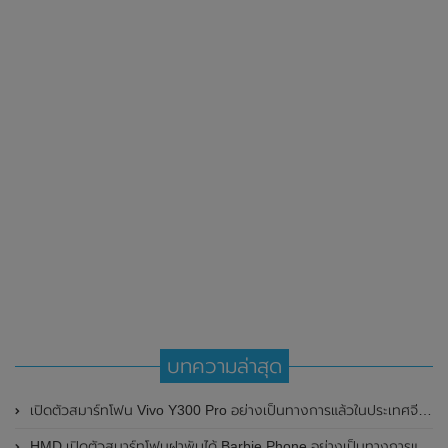
บทความล่าสุด
เปิดตัวสมาร์ทโฟน Vivo Y300 Pro อย่างเป็นทางการแล้วในประเทศจีน มาพร้อมดีไซน์พรีเมี่ยม ทนทาน และแบตเตอรี่สุดอึดขนาดใหญ่ 6,500mAh พร้อมรองรับการชาร์จไว 80W
HMD เปิดตัวสมาร์ทโฟนฝาพับได้ Barbie Phone อย่างเป็นทางการแล้ว มาพร้อมธีมสีชมพูสดใส