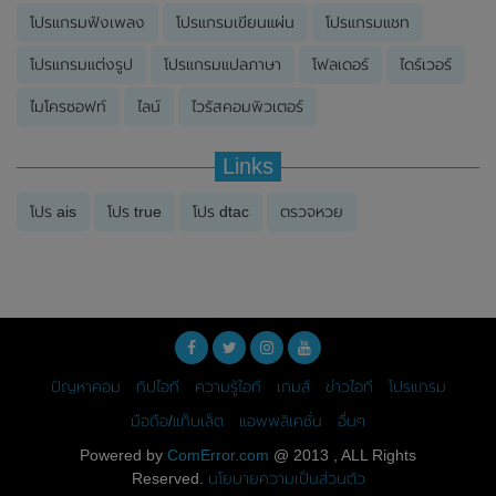
โปรแกรมฟังเพลง
โปรแกรมเขียนแผ่น
โปรแกรมแชท
โปรแกรมแต่งรูป
โปรแกรมแปลภาษา
โฟลเดอร์
ไดร์เวอร์
ไมโครซอฟท์
ไลน์
ไวรัสคอมพิวเตอร์
Links
โปร ais
โปร true
โปร dtac
ตรวจหวย
ปัญหาคอม
ทิปไอที
ความรู้ไอที
เกมส์
ข่าวไอที
โปรแกรม
มือถือ/แท็บเล็ต
แอพพลิเคชั่น
อื่นๆ
Powered by
ComError.com
@ 2013 , ALL Rights
Reserved.
นโยบายความเป็นส่วนตัว