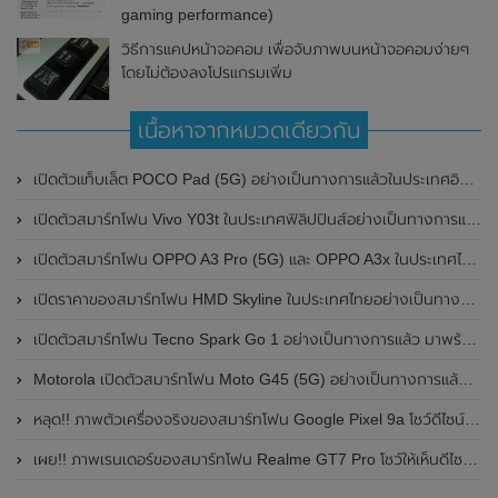
gaming performance)
วิธีการแคปหน้าจอคอม เพื่อจับภาพบนหน้าจอคอมง่ายๆ
โดยไม่ต้องลงโปรแกรมเพิ่ม
เนื้อหาจากหมวดเดียวกัน
เปิดตัวแท็บเล็ต POCO Pad (5G) อย่างเป็นทางการแล้วในประเทศอินเดีย มาพร้อมชิปเซ็ต Snapdragon 7s Gen 2 ของ Qualcomm และรองรับเครือข่าย 5G
เปิดตัวสมาร์ทโฟน Vivo Y03t ในประเทศฟิลิปปินส์อย่างเป็นทางการแล้ว มาพร้อมชิปเซ็ต Unisoc T612 , กล้องหลัง ความละเอียด 13MP , แบตเตอรี่ 5,000mAh และหน้าจอแสดงผล LCD / 90Hz
เปิดตัวสมาร์ทโฟน OPPO A3 Pro (5G) และ OPPO A3x ในประเทศไทยอย่างเป็นทางการแล้ว ในราคาเริ่มต้นเพียง 3,999 บาท
เปิดราคาของสมาร์ทโฟน HMD Skyline ในประเทศไทยอย่างเป็นทางการแล้ว ราคา 14,990 บาท
เปิดตัวสมาร์ทโฟน Tecno Spark Go 1 อย่างเป็นทางการแล้ว มาพร้อมหน้าจอแสดงผล LCD / 120Hz , แบตเตอรี่ 5,000mAh และใช้ชิปเซ็ต Unisoc
Motorola เปิดตัวสมาร์ทโฟน Moto G45 (5G) อย่างเป็นทางการแล้วในอินเดีย
หลุด!! ภาพตัวเครื่องจริงของสมาร์ทโฟน Google Pixel 9a โชว์ดีไซน์ใหม่ กล้องหลังแบนราบ ไม่มีกรอบของกล้องแล้ว
เผย!! ภาพเรนเดอร์ของสมาร์ทโฟน Realme GT7 Pro โชว์ให้เห็นดีไซน์ใหม่ พร้อมเผยรายละเอียดสเปกที่สำคัญบางส่วน