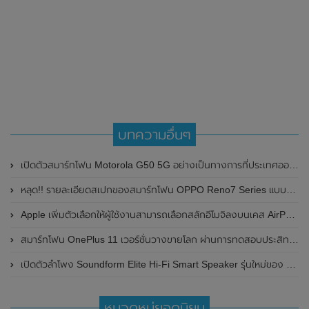
บทความอื่นๆ
เปิดตัวสมาร์ทโฟน Motorola G50 5G อย่างเป็นทางการที่ประเทศออสเตรเลีย มาพร้อมชิปเซ็ต Dimensity 700
หลุด!! รายละเอียดสเปกของสมาร์ทโฟน OPPO Reno7 Series แบบหมดเปลือก ก่อนเปิดตัวอย่างเป็นทางการในเร็วๆนี้
Apple เพิ่มตัวเลือกให้ผู้ใช้งานสามารถเลือกสลักอีโมจิลงบนเคส AirPods ได้แล้ว
สมาร์ทโฟน OnePlus 11 เวอร์ชั่นวางขายโลก ผ่านการทดสอบประสิทธิภาพบน Geekbench เตรียมเปิดตัวในวันที่ 7 กุมภาพันธ์ 2023 นี้
เปิดตัวลำโพง Soundform Elite Hi-Fi Smart Speaker รุ่นใหม่ของ Belkin มาพร้อมแท่นชาร์จไร้สาย
หมวดหมู่ยอดนิยม