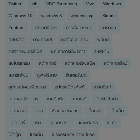
Twitter
usb
VDO Streaming
Vivo
Windows
Windows 10
windows 8
windows xp
Xiaomi
Youtube
กล้องดิจิตอล
การตั้งค่าระบบ
การ์ดจอ
คีย์บอร์ด
ตามกระแส
ติดตั้งโปรแกรม
ฟอนต์
ภัยจากอินเตอร์เน็ต
ยกเลิกการให้บริการ
รหัสผ่าน
ลบโปรแกรม
สติ๊กเกอร์
สติ๊กเกอร์เฟสบุ๊ค
สติ๊กเกอร์ไลน์
สมาร์ทโฟน
หูฟังไร้สาย
อินเตอร์เนต
อุปกรณ์คอมพิวเตอร์
อุปกรณ์โทรศัพท์
ฮาร์ดดิสก์
เกมคอมพิวเตอร์
เกมมือถือ
เกมไลน์
เปิดตัวสินค้า
เมนบอร์ด
เมาส์
เรื่องหลอกลวง
เว็บไซต์
แท็บเล็ต
แบตเตอรี่
แรม
แอนดรอยด์
แอพมือถือ
โนเกีย
โน๊ตบุ๊ค
โปรเน็ต
โปรแกรมช่วยดาวน์โหลด