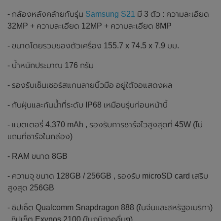
- กล้องหลังคล้ายกับรุ่น
Samsung S21
มี 3 ตัว : ความละเอียด
32MP + ความละเอียด 12MP + ความละเอียด 8MP
- ขนาดโดยรวมของตัวเครื่อง 155.7 x 74.5 x 7.9 มม.
- น้ำหนักประมาณ 176 กรัม
- รองรับเซ็นเซอร์สแกนลายนิ้วมือ อยู่ใต้จอแสดงผล
- กันฝุ่นและกันน้ำที่ระดับ IP68 เหมือนรุ่นก่อนหน้านี้
- แบตเตอรี่ 4,370 mAh , รองรับการชาร์จไวสูงสุดที่ 45W (ไม่
แถมที่ชาร์จในกล่อง)
- RAM ขนาด 8GB
- ความจุ ขนาด 128GB / 256GB , รองรับ microSD card เสริม
สูงสุด 256GB
- ชิปเซ็ต Qualcomm Snapdragon 888 (ในจีนและสหรัฐอเมริกา)
, ชิปเซ็ต Exynos 2100 (ในภูมิภาคอื่นๆ)