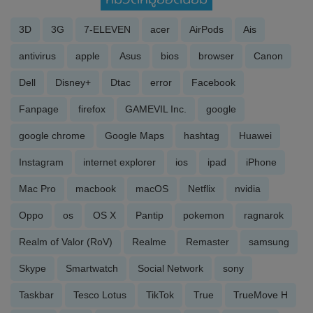
3D
3G
7-ELEVEN
acer
AirPods
Ais
antivirus
apple
Asus
bios
browser
Canon
Dell
Disney+
Dtac
error
Facebook
Fanpage
firefox
GAMEVIL Inc.
google
google chrome
Google Maps
hashtag
Huawei
Instagram
internet explorer
ios
ipad
iPhone
Mac Pro
macbook
macOS
Netflix
nvidia
Oppo
os
OS X
Pantip
pokemon
ragnarok
Realm of Valor (RoV)
Realme
Remaster
samsung
Skype
Smartwatch
Social Network
sony
Taskbar
Tesco Lotus
TikTok
True
TrueMove H