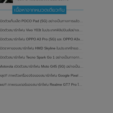
เนื้อหาจากหมวดเดียวกัน
ปิดตัวแท็บเล็ต POCO Pad (5G) อย่างเป็นทางการแล้วในประเทศอินเดีย มาพร้อมชิปเซ็ต Snapdragon 7s Gen 2 ของ Qualcomm และรองรับเครือข่าย 5G
ิดตัวสมาร์ทโฟน Vivo Y03t ในประเทศฟิลิปปินส์อย่างเป็นทางการแล้ว มาพร้อมชิปเซ็ต Unisoc T612 , กล้องหลัง ความละเอียด 13MP , แบตเตอรี่ 5,000mAh และหน้าจอแสดงผล LCD / 90Hz
ปิดตัวสมาร์ทโฟน OPPO A3 Pro (5G) และ OPPO A3x ในประเทศไทยอย่างเป็นทางการแล้ว ในราคาเริ่มต้นเพียง 3,999 บาท
ปิดราคาของสมาร์ทโฟน HMD Skyline ในประเทศไทยอย่างเป็นทางการแล้ว ราคา 14,990 บาท
ปิดตัวสมาร์ทโฟน Tecno Spark Go 1 อย่างเป็นทางการแล้ว มาพร้อมหน้าจอแสดงผล LCD / 120Hz , แบตเตอรี่ 5,000mAh และใช้ชิปเซ็ต Unisoc
Motorola เปิดตัวสมาร์ทโฟน Moto G45 (5G) อย่างเป็นทางการแล้วในอินเดีย
ลุด!! ภาพตัวเครื่องจริงของสมาร์ทโฟน Google Pixel 9a โชว์ดีไซน์ใหม่ กล้องหลังแบนราบ ไม่มีกรอบของกล้องแล้ว
ผย!! ภาพเรนเดอร์ของสมาร์ทโฟน Realme GT7 Pro โชว์ให้เห็นดีไซน์ใหม่ พร้อมเผยรายละเอียดสเปกที่สำคัญบางส่วน