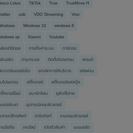
esco Lotus
TikTok
True
TrueMove H
witter
usb
VDO Streaming
Vivo
Windows
Windows 10
windows 8
windows xp
Xiaomi
Youtube
ล้องดิจิตอล
การตั้งค่าระบบ
การ์ดจอ
ีย์บอร์ด
ตามกระแส
ติดตั้งโปรแกรม
ฟอนต์
ัยจากอินเตอร์เน็ต
ยกเลิกการให้บริการ
รหัสผ่าน
ลบโปรแกรม
สติ๊กเกอร์
สติ๊กเกอร์เฟสบุ๊ค
ติ๊กเกอร์ไลน์
สมาร์ทโฟน
หูฟังไร้สาย
ินเตอร์เนต
อุปกรณ์คอมพิวเตอร์
ุปกรณ์โทรศัพท์
ฮาร์ดดิสก์
เกมคอมพิวเตอร์
กมมือถือ
เกมไลน์
เปิดตัวสินค้า
เมนบอร์ด