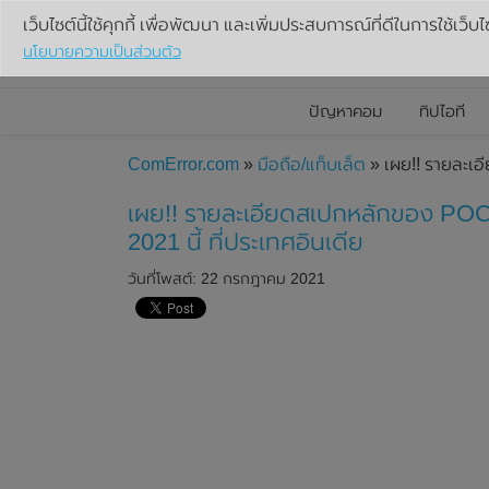
เว็บไซต์นี้ใช้คุกกี้ เพื่อพัฒนา และเพิ่มประสบการณ์ที่ดีในการใช้เว็บไ
นโยบายความเป็นส่วนตัว
ปัญหาคอม
ทิปไอที
ComError.com
»
มือถือ/แท็บเล็ต
» เผย!! รายละเอ
เผย!! รายละเอียดสเปกหลักของ POC
2021 นี้ ที่ประเทศอินเดีย
วันที่โพสต์: 22 กรกฎาคม 2021