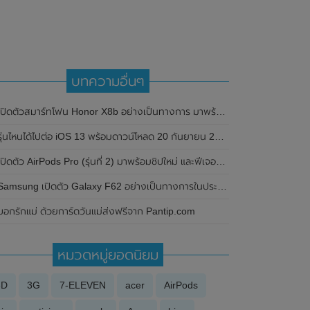
บทความอื่นๆ
ปิดตัวสมาร์ทโฟน Honor X8b อย่างเป็นทางการ มาพร้อมหน้าจอแสดงผล AMOLED 90Hz , ชิปเซ็ต Snapdragon 680 , กล้องหลัง 3 ตัว ความละเอียดสูงถึง 108MP
รุ่นไหนได้ไปต่อ iOS 13 พร้อมดาวน์โหลด 20 กันยายน 2019 นี้
ปิดตัว AirPods Pro (รุ่นที่ 2) มาพร้อมชิปใหม่ และฟีเจอร์ตัดเสียงรบกวนภายนอกดีขึ้น 2 เท่า
amsung เปิดตัว Galaxy F62 อย่างเป็นทางการในประเทศอินเดีย มาพร้อมกับชิปเซ็ต Exynos 9825 และแบตเตอรี่ 7,000 mAh ในราคาเป็นมิตรเริ่มต้นไม่ถึงหมื่น
บอกรักแม่ ด้วยการ์ดวันแม่ส่งฟรีจาก Pantip.com
หมวดหมู่ยอดนิยม
3D
3G
7-ELEVEN
acer
AirPods