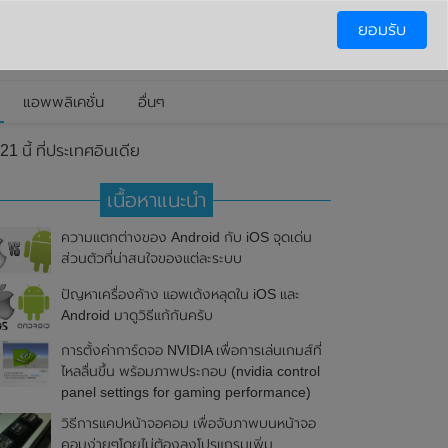
ยอมรับ
แอพพลิเคชั่น
อื่นๆ
นี้ ที่ประเทศอินเดีย
เนื้อหาแนะนำ
ความแตกต่างของ Android กับ iOS จุดเด่น
ส่วนตัวที่น่าสนใจของแต่ละระบบ
ปัญหาเครื่องค้าง แอพเด้งหลุดใน iOS และ
Android มาดูวิธีแก้กันครับ
การตั้งค่าการ์ดจอ NVIDIA เพื่อการเล่นเกมส์ที่
ไหลลื่นขึ้น พร้อมภาพประกอบ (nvidia control
panel settings for gaming performance)
วิธีการแคปหน้าจอคอม เพื่อจับภาพบนหน้าจอ
คอมง่ายๆโดยไม่ต้องลงโปรแกรมเพิ่ม