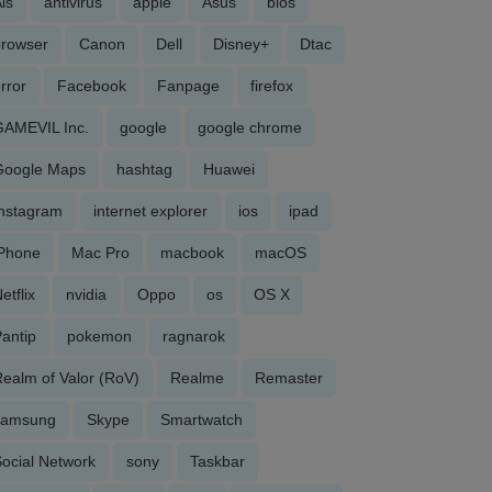
is
antivirus
apple
Asus
bios
browser
Canon
Dell
Disney+
Dtac
rror
Facebook
Fanpage
firefox
GAMEVIL Inc.
google
google chrome
Google Maps
hashtag
Huawei
Instagram
internet explorer
ios
ipad
iPhone
Mac Pro
macbook
macOS
etflix
nvidia
Oppo
os
OS X
antip
pokemon
ragnarok
ealm of Valor (RoV)
Realme
Remaster
samsung
Skype
Smartwatch
ocial Network
sony
Taskbar