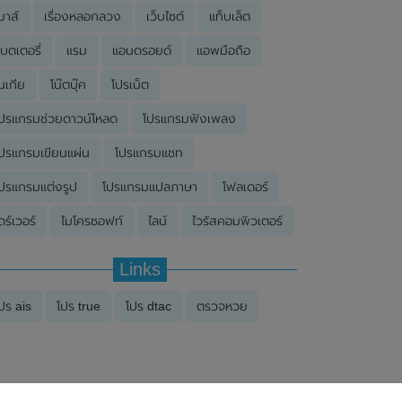
มาส์
เรื่องหลอกลวง
เว็บไซต์
แท็บเล็ต
บตเตอรี่
แรม
แอนดรอยด์
แอพมือถือ
นเกีย
โน๊ตบุ๊ค
โปรเน็ต
ปรแกรมช่วยดาวน์โหลด
โปรแกรมฟังเพลง
ปรแกรมเขียนแผ่น
โปรแกรมแชท
ปรแกรมแต่งรูป
โปรแกรมแปลภาษา
โฟลเดอร์
ดร์เวอร์
ไมโครซอฟท์
ไลน์
ไวรัสคอมพิวเตอร์
Links
ปร ais
โปร true
โปร dtac
ตรวจหวย