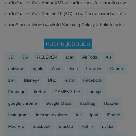
เปิดตัวสมาร์ทโฟน Honor X60i อย่างเป็นทางการในประเทศจีน มาพร้อมชิปเซ็ต Mediatek Dimensity 6080 และแบตเตอรี่ 5,000 mAh
เปิดตัวสมาร์ทโฟน Realme 10 (5G) อย่างเป็นทางการในประเทศจีน
เผย!! สมาร์ทโฟนหน้าจอพับได้ Samsung Galaxy Z Fold 5 จะยังคงใช้กล้องหลังเหมือน Samsung Galaxy Z Fold 4
หมวดหมู่ยอดนิยม
3D
3G
7-ELEVEN
acer
AirPods
Ais
antivirus
apple
Asus
bios
browser
Canon
Dell
Disney+
Dtac
error
Facebook
Fanpage
firefox
GAMEVIL Inc.
google
google chrome
Google Maps
hashtag
Huawei
Instagram
internet explorer
ios
ipad
iPhone
Mac Pro
macbook
macOS
Netflix
nvidia