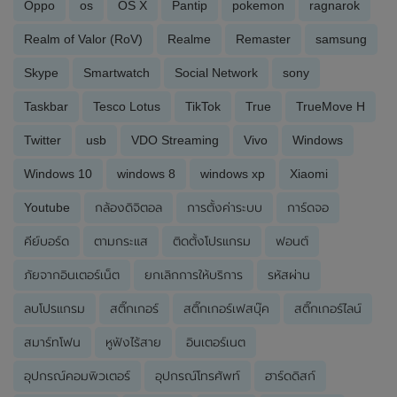
Oppo
os
OS X
Pantip
pokemon
ragnarok
Realm of Valor (RoV)
Realme
Remaster
samsung
Skype
Smartwatch
Social Network
sony
Taskbar
Tesco Lotus
TikTok
True
TrueMove H
Twitter
usb
VDO Streaming
Vivo
Windows
Windows 10
windows 8
windows xp
Xiaomi
Youtube
กล้องดิจิตอล
การตั้งค่าระบบ
การ์ดจอ
คีย์บอร์ด
ตามกระแส
ติดตั้งโปรแกรม
ฟอนต์
ภัยจากอินเตอร์เน็ต
ยกเลิกการให้บริการ
รหัสผ่าน
ลบโปรแกรม
สติ๊กเกอร์
สติ๊กเกอร์เฟสบุ๊ค
สติ๊กเกอร์ไลน์
สมาร์ทโฟน
หูฟังไร้สาย
อินเตอร์เนต
อุปกรณ์คอมพิวเตอร์
อุปกรณ์โทรศัพท์
ฮาร์ดดิสก์