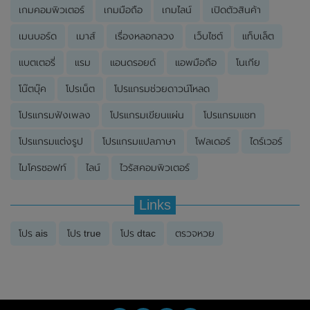
เกมคอมพิวเตอร์
เกมมือถือ
เกมไลน์
เปิดตัวสินค้า
เมนบอร์ด
เมาส์
เรื่องหลอกลวง
เว็บไซต์
แท็บเล็ต
แบตเตอรี่
แรม
แอนดรอยด์
แอพมือถือ
โนเกีย
โน๊ตบุ๊ค
โปรเน็ต
โปรแกรมช่วยดาวน์โหลด
โปรแกรมฟังเพลง
โปรแกรมเขียนแผ่น
โปรแกรมแชท
โปรแกรมแต่งรูป
โปรแกรมแปลภาษา
โฟลเดอร์
ไดร์เวอร์
ไมโครซอฟท์
ไลน์
ไวรัสคอมพิวเตอร์
Links
โปร ais
โปร true
โปร dtac
ตรวจหวย