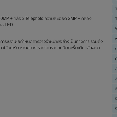
T
ด 50MP + กล้อง Telephoto ความละเอียด 2MP + กล้อง
T
ฟลช LED
ม่มีการเปิดเผยกำหนดการวางจำหน่ายอย่างเป็นทางการ รวมถึง
อาไว้นะครับ หากกทางเราทราบรายละเอียดเพิ่มเติมแล้วจะมา
ก
ค
ภ
ส
อ
อ