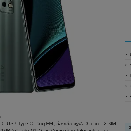
ย
A
R
ห
ม.
.0 , USB Type-C , วิทยุ FM , ช่องเสียบหูฟัง 3.5 มม. , 2 SIM
64MP (รูรับแสง ƒ/1.7) , PDAF + กล้อง Telephoto ความ