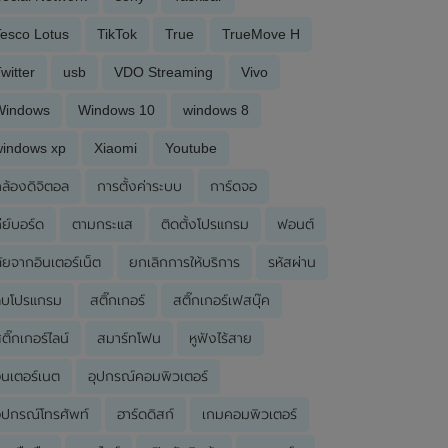
esco Lotus
TikTok
True
TrueMove H
witter
usb
VDO Streaming
Vivo
Windows
Windows 10
windows 8
windows xp
Xiaomi
Youtube
ล้องดิจิตอล
การตั้งค่าระบบ
การ์ดจอ
ีย์บอร์ด
ตามกระแส
ติดตั้งโปรแกรม
ฟอนต์
ัยจากอินเตอร์เน็ต
ยกเลิกการให้บริการ
รหัสผ่าน
ลบโปรแกรม
สติ๊กเกอร์
สติ๊กเกอร์เฟสบุ๊ค
ติ๊กเกอร์ไลน์
สมาร์ทโฟน
หูฟังไร้สาย
ินเตอร์เนต
อุปกรณ์คอมพิวเตอร์
ุปกรณ์โทรศัพท์
ฮาร์ดดิสก์
เกมคอมพิวเตอร์