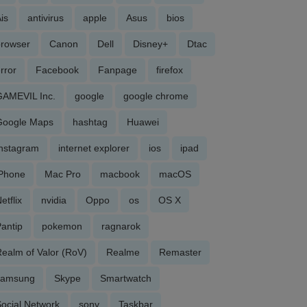
is
antivirus
apple
Asus
bios
browser
Canon
Dell
Disney+
Dtac
rror
Facebook
Fanpage
firefox
GAMEVIL Inc.
google
google chrome
Google Maps
hashtag
Huawei
Instagram
internet explorer
ios
ipad
iPhone
Mac Pro
macbook
macOS
etflix
nvidia
Oppo
os
OS X
antip
pokemon
ragnarok
ealm of Valor (RoV)
Realme
Remaster
samsung
Skype
Smartwatch
ocial Network
sony
Taskbar