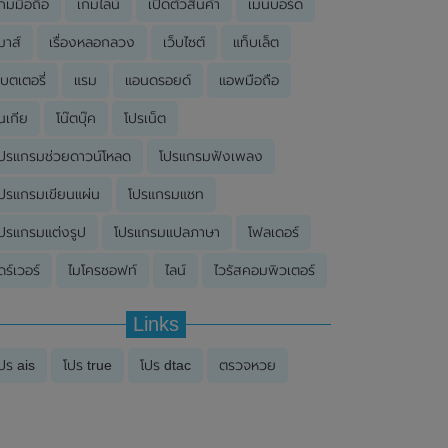
กมมือถือ
เกมไลน์
เปิดตัวสินค้า
เมนบอร์ด
มาส์
เรื่องหลอกลวง
เว็บไซต์
แท็บเล็ต
บตเตอรี่
แรม
แอนดรอยด์
แอพมือถือ
นเกีย
โน๊ตบุ๊ค
โปรเน็ต
ปรแกรมช่วยดาวน์โหลด
โปรแกรมฟังเพลง
ปรแกรมเขียนแผ่น
โปรแกรมแชท
ปรแกรมแต่งรูป
โปรแกรมแปลภาษา
โฟลเดอร์
ดร์เวอร์
ไมโครซอฟท์
ไลน์
ไวรัสคอมพิวเตอร์
Links
ปร ais
โปร true
โปร dtac
ตรวจหวย