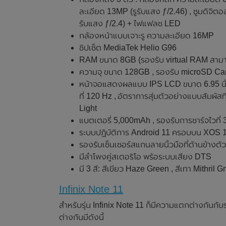
ละเอียด 13MP (รูรับแสง ƒ/2.46) , ซูมดิจิตอ
รับแสง ƒ/2.4) + ไฟแฟลช LED
กล้องหน้าแบบเจาะรู ความละเอียด 16MP
ชิปเซ็ต MediaTek Helio G96
RAM ขนาด 8GB (รองรับ virtual RAM สามา
ความจุ ขนาด 128GB , รองรับ microSD Card
หน้าจอแสดงผลแบบ IPS LCD ขนาด 6.95 นิ้ว
ที่ 120 Hz , อัตราการสุ่มตัวอย่างแบบสัมผ
Light
แบตเตอรี่ 5,000mAh , รองรับการชาร์จไวท
ระบบปฏิบัติการ Android 11 ครอบบน XOS 
รองรับเซ็นเซอร์สแกนลายนิ้วมือที่ด้านข้างตั
มีลำโพงคู่สเตอริโอ พร้อระบบเสียง DTS
มี 3 สี: สีเขียว Haze Green , สีเทา Mithril 
Infinix Note 11
สำหรับรุ่น Infinix Note 11 ก็มีความแตกต่างกันกับร
ต่างกันมีดังนี้