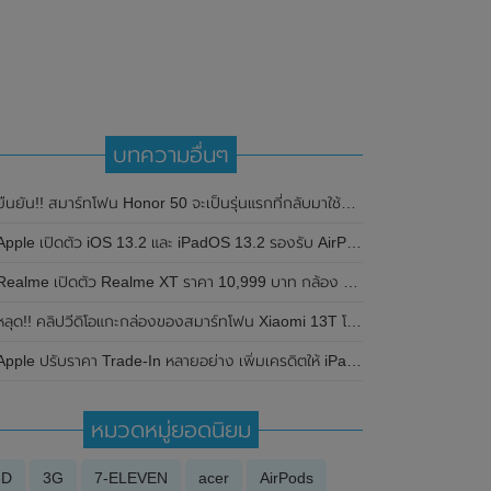
บทความอื่นๆ
ืนยัน!! สมาร์ทโฟน Honor 50 จะเป็นรุ่นแรกที่กลับมาใช้บริการ Google Mobile Services (GMS) อีกครั้ง เตรียมเปิดตัว 26 ตุลาคม 2021 นี้
pple เปิดตัว iOS 13.2 และ iPadOS 13.2 รองรับ AirPods Pro เพิ่ม Emoji , Deep Fusion ใหม่ และแก้ไขปัญหาต่างๆ
ealme เปิดตัว Realme XT ราคา 10,999 บาท กล้อง 4 ตัวกล้องหลัง 64 ล้านรุ่นแรกในไทยอย่างเป็นทางการ
ลุด!! คลิปวีดิโอแกะกล่องของสมาร์ทโฟน Xiaomi 13T โชว์ดีไซน์พร้อมรายละเอียดสเปก ก่อนเปิดตัวทั่วโลกในช่วงปลายเดือนกันยายน 2023 นี้
Apple ปรับราคา Trade-In หลายอย่าง เพิ่มเครดิตให้ iPad , MacBook
หมวดหมู่ยอดนิยม
3D
3G
7-ELEVEN
acer
AirPods