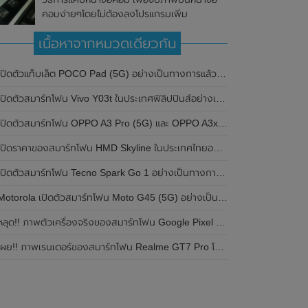
คอมง่ายๆโดยไม่ต้องลงโปรแกรมเพิ่ม
เนื้อหาจากหมวดเดียวกัน
ปิดตัวแท็บเล็ต POCO Pad (5G) อย่างเป็นทางการแล้วในประเทศอินเดีย มาพร้อมชิปเซ็ต Snapdragon 7s Gen 2 ของ Qualcomm และรองรับเครือข่าย 5G
ิดตัวสมาร์ทโฟน Vivo Y03t ในประเทศฟิลิปปินส์อย่างเป็นทางการแล้ว มาพร้อมชิปเซ็ต Unisoc T612 , กล้องหลัง ความละเอียด 13MP , แบตเตอรี่ 5,000mAh และหน้าจอแสดงผล LCD / 90Hz
ปิดตัวสมาร์ทโฟน OPPO A3 Pro (5G) และ OPPO A3x ในประเทศไทยอย่างเป็นทางการแล้ว ในราคาเริ่มต้นเพียง 3,999 บาท
ปิดราคาของสมาร์ทโฟน HMD Skyline ในประเทศไทยอย่างเป็นทางการแล้ว ราคา 14,990 บาท
ปิดตัวสมาร์ทโฟน Tecno Spark Go 1 อย่างเป็นทางการแล้ว มาพร้อมหน้าจอแสดงผล LCD / 120Hz , แบตเตอรี่ 5,000mAh และใช้ชิปเซ็ต Unisoc
Motorola เปิดตัวสมาร์ทโฟน Moto G45 (5G) อย่างเป็นทางการแล้วในอินเดีย
ลุด!! ภาพตัวเครื่องจริงของสมาร์ทโฟน Google Pixel 9a โชว์ดีไซน์ใหม่ กล้องหลังแบนราบ ไม่มีกรอบของกล้องแล้ว
ผย!! ภาพเรนเดอร์ของสมาร์ทโฟน Realme GT7 Pro โชว์ให้เห็นดีไซน์ใหม่ พร้อมเผยรายละเอียดสเปกที่สำคัญบางส่วน