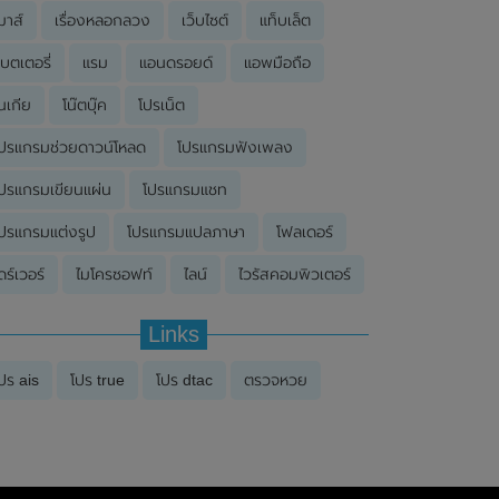
มาส์
เรื่องหลอกลวง
เว็บไซต์
แท็บเล็ต
บตเตอรี่
แรม
แอนดรอยด์
แอพมือถือ
นเกีย
โน๊ตบุ๊ค
โปรเน็ต
ปรแกรมช่วยดาวน์โหลด
โปรแกรมฟังเพลง
ปรแกรมเขียนแผ่น
โปรแกรมแชท
ปรแกรมแต่งรูป
โปรแกรมแปลภาษา
โฟลเดอร์
ดร์เวอร์
ไมโครซอฟท์
ไลน์
ไวรัสคอมพิวเตอร์
Links
ปร ais
โปร true
โปร dtac
ตรวจหวย