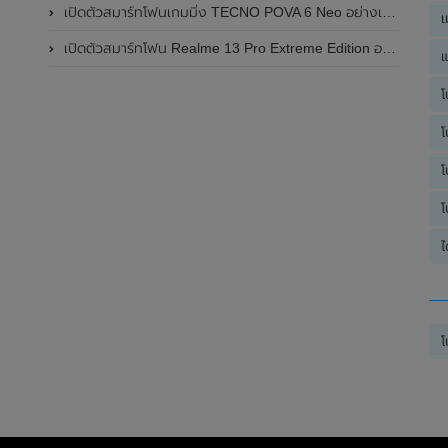
เปิดตัวสมาร์ทโฟนเกมมิ่ง TECNO POVA 6 Neo อย่างเป็นทางการแล้วในประเทศไทย ในราคา 8,499 บาท
เ
เปิดตัวสมาร์ทโฟน Realme 13 Pro Extreme Edition อย่างเป็นทางการแล้วในประเทศจีน
แ
โ
โ
โ
โ
ไ
โ