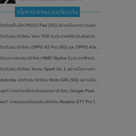
เนื้อหาจากหมวดเดียวกัน
ปิดตัวแท็บเล็ต POCO Pad (5G) อย่างเป็นทางการแล้วในประเทศอินเดีย มาพร้อมชิปเซ็ต Snapdragon 7s Gen 2 ของ Qualcomm และรองรับเครือข่าย 5G
ิดตัวสมาร์ทโฟน Vivo Y03t ในประเทศฟิลิปปินส์อย่างเป็นทางการแล้ว มาพร้อมชิปเซ็ต Unisoc T612 , กล้องหลัง ความละเอียด 13MP , แบตเตอรี่ 5,000mAh และหน้าจอแสดงผล LCD / 90Hz
ปิดตัวสมาร์ทโฟน OPPO A3 Pro (5G) และ OPPO A3x ในประเทศไทยอย่างเป็นทางการแล้ว ในราคาเริ่มต้นเพียง 3,999 บาท
ปิดราคาของสมาร์ทโฟน HMD Skyline ในประเทศไทยอย่างเป็นทางการแล้ว ราคา 14,990 บาท
ปิดตัวสมาร์ทโฟน Tecno Spark Go 1 อย่างเป็นทางการแล้ว มาพร้อมหน้าจอแสดงผล LCD / 120Hz , แบตเตอรี่ 5,000mAh และใช้ชิปเซ็ต Unisoc
Motorola เปิดตัวสมาร์ทโฟน Moto G45 (5G) อย่างเป็นทางการแล้วในอินเดีย
ลุด!! ภาพตัวเครื่องจริงของสมาร์ทโฟน Google Pixel 9a โชว์ดีไซน์ใหม่ กล้องหลังแบนราบ ไม่มีกรอบของกล้องแล้ว
ผย!! ภาพเรนเดอร์ของสมาร์ทโฟน Realme GT7 Pro โชว์ให้เห็นดีไซน์ใหม่ พร้อมเผยรายละเอียดสเปกที่สำคัญบางส่วน