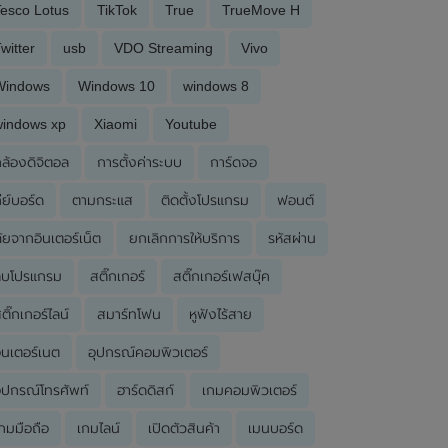
esco Lotus
TikTok
True
TrueMove H
witter
usb
VDO Streaming
Vivo
Windows
Windows 10
windows 8
windows xp
Xiaomi
Youtube
ล้องดิจิตอล
การตั้งค่าระบบ
การ์ดจอ
ีย์บอร์ด
ตามกระแส
ติดตั้งโปรแกรม
ฟอนต์
ัยจากอินเตอร์เน็ต
ยกเลิกการให้บริการ
รหัสผ่าน
ลบโปรแกรม
สติ๊กเกอร์
สติ๊กเกอร์เฟสบุ๊ค
ติ๊กเกอร์ไลน์
สมาร์ทโฟน
หูฟังไร้สาย
ินเตอร์เนต
อุปกรณ์คอมพิวเตอร์
ุปกรณ์โทรศัพท์
ฮาร์ดดิสก์
เกมคอมพิวเตอร์
กมมือถือ
เกมไลน์
เปิดตัวสินค้า
เมนบอร์ด