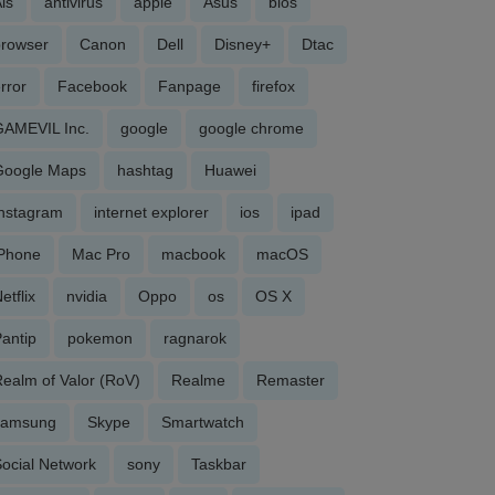
is
antivirus
apple
Asus
bios
browser
Canon
Dell
Disney+
Dtac
rror
Facebook
Fanpage
firefox
GAMEVIL Inc.
google
google chrome
Google Maps
hashtag
Huawei
Instagram
internet explorer
ios
ipad
iPhone
Mac Pro
macbook
macOS
etflix
nvidia
Oppo
os
OS X
antip
pokemon
ragnarok
ealm of Valor (RoV)
Realme
Remaster
samsung
Skype
Smartwatch
ocial Network
sony
Taskbar