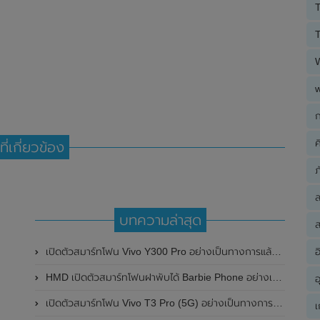
T
T
ก
ค
ที่เกี่ยวข้อง
ภ
บทความล่าสุด
ส
อ
เปิดตัวสมาร์ทโฟน Vivo Y300 Pro อย่างเป็นทางการแล้วในประเทศจีน มาพร้อมดีไซน์พรีเมี่ยม ทนทาน และแบตเตอรี่สุดอึดขนาดใหญ่ 6,500mAh พร้อมรองรับการชาร์จไว 80W
HMD เปิดตัวสมาร์ทโฟนฝาพับได้ Barbie Phone อย่างเป็นทางการแล้ว มาพร้อมธีมสีชมพูสดใส
อ
เปิดตัวสมาร์ทโฟน Vivo T3 Pro (5G) อย่างเป็นทางการแล้วในประเทศอินเดีย
เ