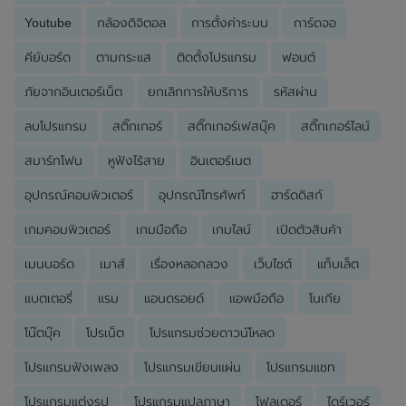
Youtube
กล้องดิจิตอล
การตั้งค่าระบบ
การ์ดจอ
คีย์บอร์ด
ตามกระแส
ติดตั้งโปรแกรม
ฟอนต์
ภัยจากอินเตอร์เน็ต
ยกเลิกการให้บริการ
รหัสผ่าน
ลบโปรแกรม
สติ๊กเกอร์
สติ๊กเกอร์เฟสบุ๊ค
สติ๊กเกอร์ไลน์
สมาร์ทโฟน
หูฟังไร้สาย
อินเตอร์เนต
อุปกรณ์คอมพิวเตอร์
อุปกรณ์โทรศัพท์
ฮาร์ดดิสก์
เกมคอมพิวเตอร์
เกมมือถือ
เกมไลน์
เปิดตัวสินค้า
เมนบอร์ด
เมาส์
เรื่องหลอกลวง
เว็บไซต์
แท็บเล็ต
แบตเตอรี่
แรม
แอนดรอยด์
แอพมือถือ
โนเกีย
โน๊ตบุ๊ค
โปรเน็ต
โปรแกรมช่วยดาวน์โหลด
โปรแกรมฟังเพลง
โปรแกรมเขียนแผ่น
โปรแกรมแชท
โปรแกรมแต่งรูป
โปรแกรมแปลภาษา
โฟลเดอร์
ไดร์เวอร์