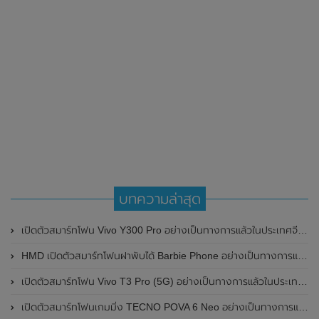
บทความล่าสุด
เปิดตัวสมาร์ทโฟน Vivo Y300 Pro อย่างเป็นทางการแล้วในประเทศจีน มาพร้อมดีไซน์พรีเมี่ยม ทนทาน และแบตเตอรี่สุดอึดขนาดใหญ่ 6,500mAh พร้อมรองรับการชาร์จไว 80W
HMD เปิดตัวสมาร์ทโฟนฝาพับได้ Barbie Phone อย่างเป็นทางการแล้ว มาพร้อมธีมสีชมพูสดใส
เปิดตัวสมาร์ทโฟน Vivo T3 Pro (5G) อย่างเป็นทางการแล้วในประเทศอินเดีย
เปิดตัวสมาร์ทโฟนเกมมิ่ง TECNO POVA 6 Neo อย่างเป็นทางการแล้วในประเทศไทย ในราคา 8,499 บาท