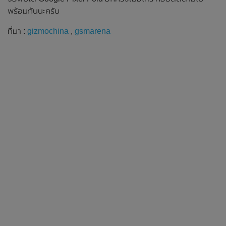
พร้อมกันนะครับ
ที่มา :
gizmochina
,
gsmarena