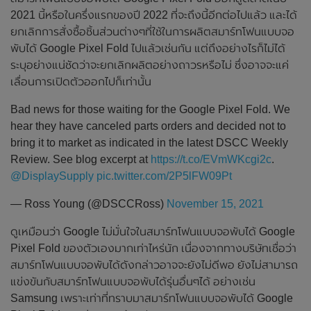
2021 นี้หรือในครึ่งแรกของปี 2022 ที่จะถึงนี้อีกต่อไปแล้ว และได้
ยกเลิกการสั่งซื้อชิ้นส่วนต่างๆที่ใช้ในการผลิตสมาร์ทโฟนแบบจอ
พับได้ Google Pixel Fold ไปแล้วเช่นกัน แต่ถึงอย่างไรก็ไม่ได้
ระบุอย่างแน่ชัดว่าจะยกเลิกผลิตอย่างถาวรหรือไม่ ซึ่งอาจจะแค่
เลื่อนการเปิดตัวออกไปก็เท่านั้น
Bad news for those waiting for the Google Pixel Fold. We
hear they have canceled parts orders and decided not to
bring it to market as indicated in the latest DSCC Weekly
Review. See blog excerpt at
https://t.co/EVmWKcgi2c
.
@DisplaySupply
pic.twitter.com/2P5lFW09Pt
— Ross Young (@DSCCRoss)
November 15, 2021
ดูเหมือนว่า Google ไม่มั่นใจในสมาร์ทโฟนแบบจอพับได้ Google
Pixel Fold ของตัวเองมากเท่าไหร่นัก เนื่องจากทางบริษัทเชื่อว่า
สมาร์ทโฟนแบบจอพับได้ดังกล่าวอาจจะยังไม่ดีพอ ยังไม่สามารถ
แข่งขันกับสมาร์ทโฟนแบบจอพับได้รุ่นอื่นๆได้ อย่างเช่น
Samsung เพราะเท่าที่ทราบมาสมาร์ทโฟนแบบจอพับได้ Google