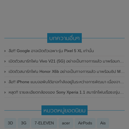
บทความอื่นๆ
ลือ!! Google อาจเปิดตัวเฉพาะรุ่น Pixel 5 XL เท่านั้น
เปิดตัวสมาร์ทโฟน Vivo V21 (5G) อย่างเป็นทางการแล้ว มาพร้อมกล้องหน้า 44MP และกันสั่น OIS ในราคาเริ่มต้นเพียง 12,999 บาท
เปิดตัวสมาร์ทโฟน Honor X6b อย่างเป็นทางการแล้ว มาพร้อมชิป MediaTek Helio G85 , หน้าจอแสดงผล 90Hz และแบตเตอรี่ 5,200mAh พร้อมรองรับการชาร์จไวที่ 35W
ลือ!! iPhone แบบจอพับได้อาจกำลังอยู่ในระหว่างการพัฒนา เนื่องจาก Apple สั่งซื้อหน้าจอแบบพับได้จาก Samsung
หลุด!! รายละเอียดกล้องของ Sony Xperia 1.1 สมาร์ทโฟนเรือธงรุ่นใหม่ ลุ้นเปิดตัวในงาน MWC 2020
หมวดหมู่ยอดนิยม
3D
3G
7-ELEVEN
acer
AirPods
Ais