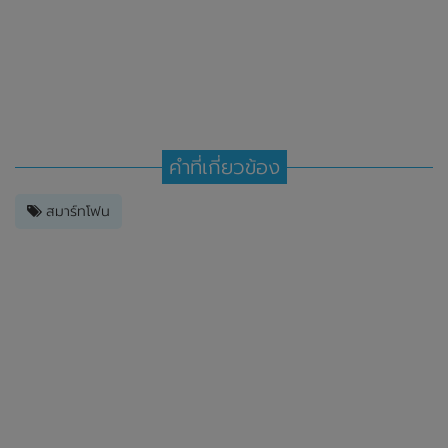
คำที่เกี่ยวข้อง
สมาร์ทโฟน