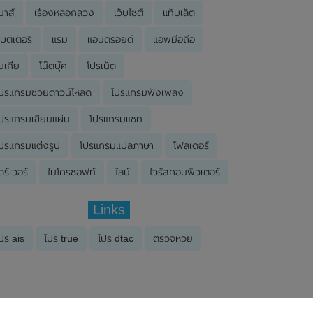
มาส์
เรื่องหลอกลวง
เว็บไซต์
แท็บเล็ต
บตเตอรี่
แรม
แอนดรอยด์
แอพมือถือ
นเกีย
โน๊ตบุ๊ค
โปรเน็ต
ปรแกรมช่วยดาวน์โหลด
โปรแกรมฟังเพลง
ปรแกรมเขียนแผ่น
โปรแกรมแชท
ปรแกรมแต่งรูป
โปรแกรมแปลภาษา
โฟลเดอร์
ดร์เวอร์
ไมโครซอฟท์
ไลน์
ไวรัสคอมพิวเตอร์
Links
ปร ais
โปร true
โปร dtac
ตรวจหวย