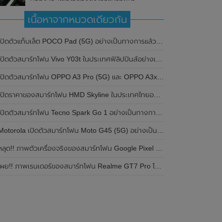
เนื้อหาจากหมวดเดียวกัน
ปิดตัวแท็บเล็ต POCO Pad (5G) อย่างเป็นทางการแล้วในประเทศอินเดีย มาพร้อมชิปเซ็ต Snapdragon 7s Gen 2 ของ Qualcomm และรองรับเครือข่าย 5G
ิดตัวสมาร์ทโฟน Vivo Y03t ในประเทศฟิลิปปินส์อย่างเป็นทางการแล้ว มาพร้อมชิปเซ็ต Unisoc T612 , กล้องหลัง ความละเอียด 13MP , แบตเตอรี่ 5,000mAh และหน้าจอแสดงผล LCD / 90Hz
ปิดตัวสมาร์ทโฟน OPPO A3 Pro (5G) และ OPPO A3x ในประเทศไทยอย่างเป็นทางการแล้ว ในราคาเริ่มต้นเพียง 3,999 บาท
ปิดราคาของสมาร์ทโฟน HMD Skyline ในประเทศไทยอย่างเป็นทางการแล้ว ราคา 14,990 บาท
ปิดตัวสมาร์ทโฟน Tecno Spark Go 1 อย่างเป็นทางการแล้ว มาพร้อมหน้าจอแสดงผล LCD / 120Hz , แบตเตอรี่ 5,000mAh และใช้ชิปเซ็ต Unisoc
Motorola เปิดตัวสมาร์ทโฟน Moto G45 (5G) อย่างเป็นทางการแล้วในอินเดีย
ลุด!! ภาพตัวเครื่องจริงของสมาร์ทโฟน Google Pixel 9a โชว์ดีไซน์ใหม่ กล้องหลังแบนราบ ไม่มีกรอบของกล้องแล้ว
ผย!! ภาพเรนเดอร์ของสมาร์ทโฟน Realme GT7 Pro โชว์ให้เห็นดีไซน์ใหม่ พร้อมเผยรายละเอียดสเปกที่สำคัญบางส่วน