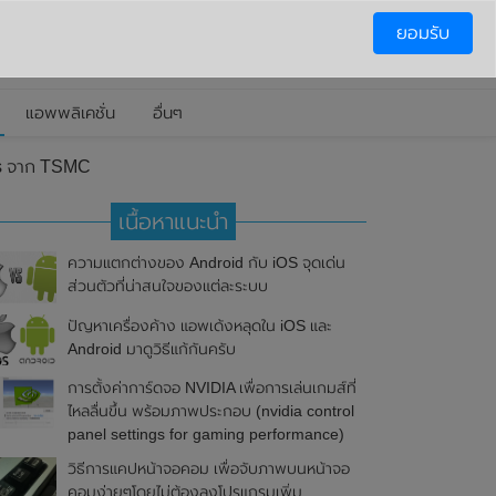
ยอมรับ
แอพพลิเคชั่น
อื่นๆ
us จาก TSMC
เนื้อหาแนะนำ
ความแตกต่างของ Android กับ iOS จุดเด่น
ส่วนตัวที่น่าสนใจของแต่ละระบบ
ปัญหาเครื่องค้าง แอพเด้งหลุดใน iOS และ
Android มาดูวิธีแก้กันครับ
การตั้งค่าการ์ดจอ NVIDIA เพื่อการเล่นเกมส์ที่
ไหลลื่นขึ้น พร้อมภาพประกอบ (nvidia control
panel settings for gaming performance)
วิธีการแคปหน้าจอคอม เพื่อจับภาพบนหน้าจอ
คอมง่ายๆโดยไม่ต้องลงโปรแกรมเพิ่ม