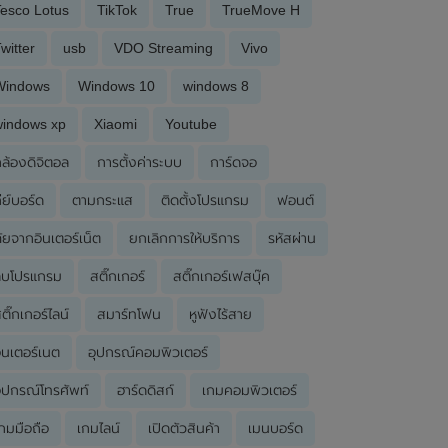
esco Lotus
TikTok
True
TrueMove H
witter
usb
VDO Streaming
Vivo
Windows
Windows 10
windows 8
windows xp
Xiaomi
Youtube
ล้องดิจิตอล
การตั้งค่าระบบ
การ์ดจอ
ีย์บอร์ด
ตามกระแส
ติดตั้งโปรแกรม
ฟอนต์
ัยจากอินเตอร์เน็ต
ยกเลิกการให้บริการ
รหัสผ่าน
ลบโปรแกรม
สติ๊กเกอร์
สติ๊กเกอร์เฟสบุ๊ค
ติ๊กเกอร์ไลน์
สมาร์ทโฟน
หูฟังไร้สาย
ินเตอร์เนต
อุปกรณ์คอมพิวเตอร์
ุปกรณ์โทรศัพท์
ฮาร์ดดิสก์
เกมคอมพิวเตอร์
กมมือถือ
เกมไลน์
เปิดตัวสินค้า
เมนบอร์ด