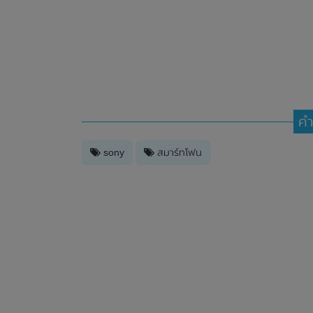
คำ
sony
สมาร์ทโฟน