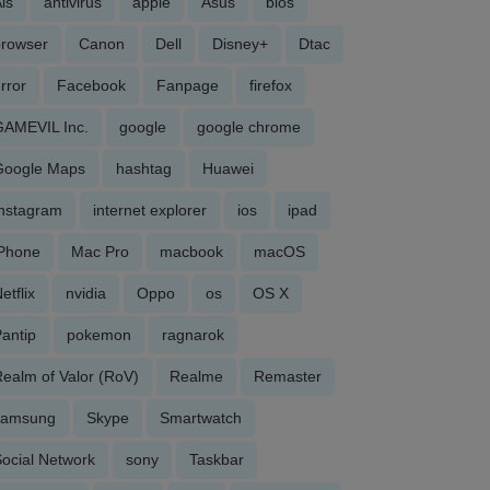
is
antivirus
apple
Asus
bios
browser
Canon
Dell
Disney+
Dtac
rror
Facebook
Fanpage
firefox
GAMEVIL Inc.
google
google chrome
Google Maps
hashtag
Huawei
Instagram
internet explorer
ios
ipad
iPhone
Mac Pro
macbook
macOS
etflix
nvidia
Oppo
os
OS X
antip
pokemon
ragnarok
ealm of Valor (RoV)
Realme
Remaster
samsung
Skype
Smartwatch
ocial Network
sony
Taskbar