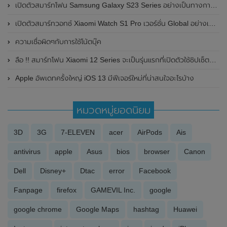
เปิดตัวสมาร์ทโฟน Samsung Galaxy S23 Series อย่างเป็นทางการแล้ว ในราคาเริ่มต้นเพียง 30,900 บาท
เปิดตัวสมาร์ทวอทช์ Xiaomi Watch S1 Pro เวอร์ชั่น Global อย่างเป็นทางการในประเทศไทย ในราคาเพียง 9,990 บาท
ความเชื่อผิดๆกับการใช้โน้ตบุ๊ค
ลือ !! สมาร์ทโฟน Xiaomi 12 Series จะเป็นรุ่นแรกที่เปิดตัวใช้ชิปเซ็ตรุ่นใหม่ล่าสุด Snapdragon 898 ของ Qualcomm
Apple อัพเดทครั้งใหญ่ iOS 13 มีฟีเจอร์ใหม่ที่น่าสนใจอะไรบ้าง
หมวดหมู่ยอดนิยม
3D
3G
7-ELEVEN
acer
AirPods
Ais
antivirus
apple
Asus
bios
browser
Canon
Dell
Disney+
Dtac
error
Facebook
Fanpage
firefox
GAMEVIL Inc.
google
google chrome
Google Maps
hashtag
Huawei