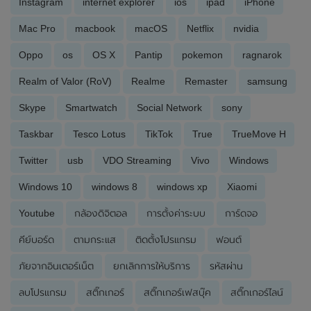
Instagram
internet explorer
ios
ipad
iPhone
Mac Pro
macbook
macOS
Netflix
nvidia
Oppo
os
OS X
Pantip
pokemon
ragnarok
Realm of Valor (RoV)
Realme
Remaster
samsung
Skype
Smartwatch
Social Network
sony
Taskbar
Tesco Lotus
TikTok
True
TrueMove H
Twitter
usb
VDO Streaming
Vivo
Windows
Windows 10
windows 8
windows xp
Xiaomi
Youtube
กล้องดิจิตอล
การตั้งค่าระบบ
การ์ดจอ
คีย์บอร์ด
ตามกระแส
ติดตั้งโปรแกรม
ฟอนต์
ภัยจากอินเตอร์เน็ต
ยกเลิกการให้บริการ
รหัสผ่าน
ลบโปรแกรม
สติ๊กเกอร์
สติ๊กเกอร์เฟสบุ๊ค
สติ๊กเกอร์ไลน์