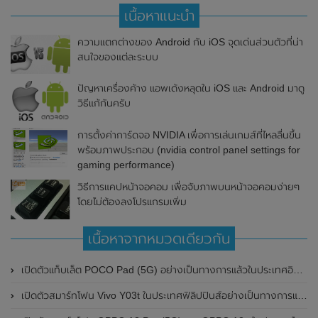
เนื้อหาแนะนำ
ความแตกต่างของ Android กับ iOS จุดเด่นส่วนตัวที่น่า
สนใจของแต่ละระบบ
ปัญหาเครื่องค้าง แอพเด้งหลุดใน iOS และ Android มาดู
วิธีแก้กันครับ
การตั้งค่าการ์ดจอ NVIDIA เพื่อการเล่นเกมส์ที่ไหลลื่นขึ้น
พร้อมภาพประกอบ (nvidia control panel settings for
gaming performance)
วิธีการแคปหน้าจอคอม เพื่อจับภาพบนหน้าจอคอมง่ายๆ
โดยไม่ต้องลงโปรแกรมเพิ่ม
เนื้อหาจากหมวดเดียวกัน
เปิดตัวแท็บเล็ต POCO Pad (5G) อย่างเป็นทางการแล้วในประเทศอินเดีย มาพร้อมชิปเซ็ต Snapdragon 7s Gen 2 ของ Qualcomm และรองรับเครือข่าย 5G
เปิดตัวสมาร์ทโฟน Vivo Y03t ในประเทศฟิลิปปินส์อย่างเป็นทางการแล้ว มาพร้อมชิปเซ็ต Unisoc T612 , กล้องหลัง ความละเอียด 13MP , แบตเตอรี่ 5,000mAh และหน้าจอแสดงผล LCD / 90Hz