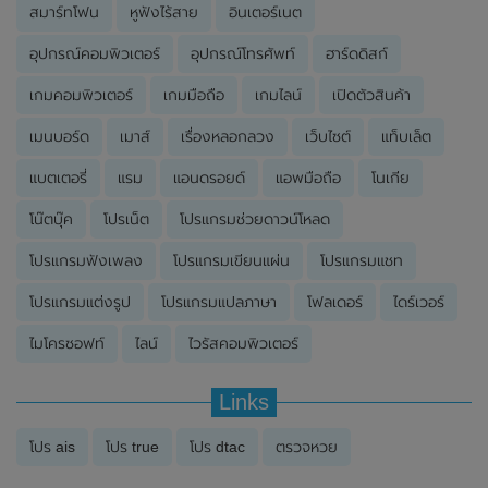
สมาร์ทโฟน
หูฟังไร้สาย
อินเตอร์เนต
อุปกรณ์คอมพิวเตอร์
อุปกรณ์โทรศัพท์
ฮาร์ดดิสก์
เกมคอมพิวเตอร์
เกมมือถือ
เกมไลน์
เปิดตัวสินค้า
เมนบอร์ด
เมาส์
เรื่องหลอกลวง
เว็บไซต์
แท็บเล็ต
แบตเตอรี่
แรม
แอนดรอยด์
แอพมือถือ
โนเกีย
โน๊ตบุ๊ค
โปรเน็ต
โปรแกรมช่วยดาวน์โหลด
โปรแกรมฟังเพลง
โปรแกรมเขียนแผ่น
โปรแกรมแชท
โปรแกรมแต่งรูป
โปรแกรมแปลภาษา
โฟลเดอร์
ไดร์เวอร์
ไมโครซอฟท์
ไลน์
ไวรัสคอมพิวเตอร์
Links
โปร ais
โปร true
โปร dtac
ตรวจหวย