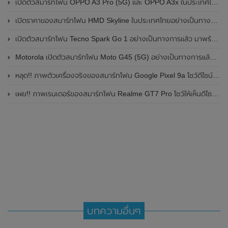
เปิดตัวสมาร์ทโฟน OPPO A3 Pro (5G) และ OPPO A3x ในประเทศไทยอย่างเป็นทางการแล้ว ในราคาเริ่มต้นเพียง 3,999 บาท
เปิดราคาของสมาร์ทโฟน HMD Skyline ในประเทศไทยอย่างเป็นทางการแล้ว ราคา 14,990 บาท
เปิดตัวสมาร์ทโฟน Tecno Spark Go 1 อย่างเป็นทางการแล้ว มาพร้อมหน้าจอแสดงผล LCD / 120Hz , แบตเตอรี่ 5,000mAh และใช้ชิปเซ็ต Unisoc
Motorola เปิดตัวสมาร์ทโฟน Moto G45 (5G) อย่างเป็นทางการแล้วในอินเดีย
หลุด!! ภาพตัวเครื่องจริงของสมาร์ทโฟน Google Pixel 9a โชว์ดีไซน์ใหม่ กล้องหลังแบนราบ ไม่มีกรอบของกล้องแล้ว
เผย!! ภาพเรนเดอร์ของสมาร์ทโฟน Realme GT7 Pro โชว์ให้เห็นดีไซน์ใหม่ พร้อมเผยรายละเอียดสเปกที่สำคัญบางส่วน
บทความอื่นๆ