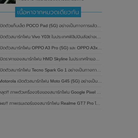
เนื้อหาจากหมวดเดียวกัน
ปิดตัวแท็บเล็ต POCO Pad (5G) อย่างเป็นทางการแล้วในประเทศอินเดีย มาพร้อมชิปเซ็ต Snapdragon 7s Gen 2 ของ Qualcomm และรองรับเครือข่าย 5G
ิดตัวสมาร์ทโฟน Vivo Y03t ในประเทศฟิลิปปินส์อย่างเป็นทางการแล้ว มาพร้อมชิปเซ็ต Unisoc T612 , กล้องหลัง ความละเอียด 13MP , แบตเตอรี่ 5,000mAh และหน้าจอแสดงผล LCD / 90Hz
ปิดตัวสมาร์ทโฟน OPPO A3 Pro (5G) และ OPPO A3x ในประเทศไทยอย่างเป็นทางการแล้ว ในราคาเริ่มต้นเพียง 3,999 บาท
ปิดราคาของสมาร์ทโฟน HMD Skyline ในประเทศไทยอย่างเป็นทางการแล้ว ราคา 14,990 บาท
ปิดตัวสมาร์ทโฟน Tecno Spark Go 1 อย่างเป็นทางการแล้ว มาพร้อมหน้าจอแสดงผล LCD / 120Hz , แบตเตอรี่ 5,000mAh และใช้ชิปเซ็ต Unisoc
Motorola เปิดตัวสมาร์ทโฟน Moto G45 (5G) อย่างเป็นทางการแล้วในอินเดีย
ลุด!! ภาพตัวเครื่องจริงของสมาร์ทโฟน Google Pixel 9a โชว์ดีไซน์ใหม่ กล้องหลังแบนราบ ไม่มีกรอบของกล้องแล้ว
ผย!! ภาพเรนเดอร์ของสมาร์ทโฟน Realme GT7 Pro โชว์ให้เห็นดีไซน์ใหม่ พร้อมเผยรายละเอียดสเปกที่สำคัญบางส่วน