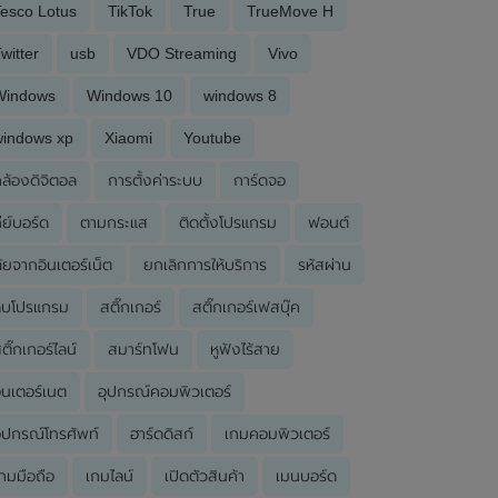
esco Lotus
TikTok
True
TrueMove H
witter
usb
VDO Streaming
Vivo
Windows
Windows 10
windows 8
windows xp
Xiaomi
Youtube
ล้องดิจิตอล
การตั้งค่าระบบ
การ์ดจอ
ีย์บอร์ด
ตามกระแส
ติดตั้งโปรแกรม
ฟอนต์
ัยจากอินเตอร์เน็ต
ยกเลิกการให้บริการ
รหัสผ่าน
ลบโปรแกรม
สติ๊กเกอร์
สติ๊กเกอร์เฟสบุ๊ค
ติ๊กเกอร์ไลน์
สมาร์ทโฟน
หูฟังไร้สาย
ินเตอร์เนต
อุปกรณ์คอมพิวเตอร์
ุปกรณ์โทรศัพท์
ฮาร์ดดิสก์
เกมคอมพิวเตอร์
กมมือถือ
เกมไลน์
เปิดตัวสินค้า
เมนบอร์ด