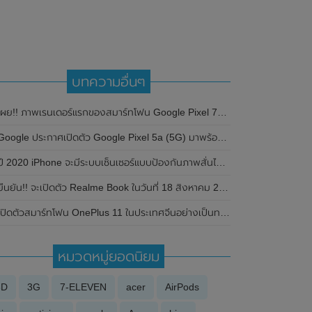
บทความอื่นๆ
ผย!! ภาพเรนเดอร์แรกของสมาร์ทโฟน Google Pixel 7a รุ่นใหม่ โชว์ดีไซน์ของตัวเครื่องรอบด้าน
oogle ประกาศเปิดตัว Google Pixel 5a (5G) มาพร้อมรองรับการกันน้ำ IP67 , ชิปเซ็ต Snapdragon 765G และแบตเตอรี่4680mAh
ี 2020 iPhone จะมีระบบเซ็นเซอร์แบบป้องกันภาพสั่นไหว (Sensor-Shift Stabilization)
ืนยัน!! จะเปิดตัว Realme Book ในวันที่ 18 สิงหาคม 2021 นี้ มาพร้อมดีไซน์สุดบางเหมือน MacBook Air
เปิดตัวสมาร์ทโฟน OnePlus 11 ในประเทศจีนอย่างเป็นทางการแล้ว
หมวดหมู่ยอดนิยม
3D
3G
7-ELEVEN
acer
AirPods