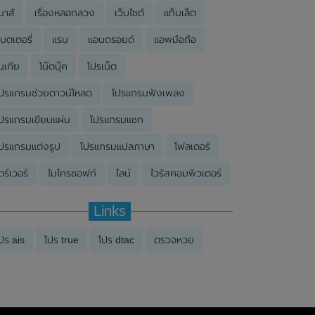
มาส์
เรื่องหลอกลวง
เว็บไซต์
แท็บเล็ต
บตเตอรี่
แรม
แอนดรอยด์
แอพมือถือ
นเกีย
โน๊ตบุ๊ค
โปรเน็ต
ปรแกรมช่วยดาวน์โหลด
โปรแกรมฟังเพลง
ปรแกรมเขียนแผ่น
โปรแกรมแชท
ปรแกรมแต่งรูป
โปรแกรมแปลภาษา
โฟลเดอร์
ดร์เวอร์
ไมโครซอฟท์
ไลน์
ไวรัสคอมพิวเตอร์
Links
ปร ais
โปร true
โปร dtac
ตรวจหวย