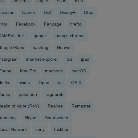
is
antivirus
apple
Asus
bios
browser
Canon
Dell
Disney+
Dtac
rror
Facebook
Fanpage
firefox
GAMEVIL Inc.
google
google chrome
Google Maps
hashtag
Huawei
Instagram
internet explorer
ios
ipad
iPhone
Mac Pro
macbook
macOS
etflix
nvidia
Oppo
os
OS X
antip
pokemon
ragnarok
ealm of Valor (RoV)
Realme
Remaster
samsung
Skype
Smartwatch
ocial Network
sony
Taskbar