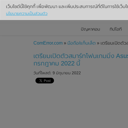
เว็บไซต์นี้ใช้คุกกี้ เพื่อพัฒนา และเพิ่มประสบการณ์ที่ดีในการใช้เว็บไ
นโยบายความเป็นส่วนตัว
ปัญหาคอม
ทิปไอที
ComError.com
»
มือถือ/แท็บเล็ต
» เตรียมเปิดตัว
เตรียมเปิดตัวสมาร์ทโฟนเกมมิ่ง Asu
กรกฎาคม 2022 นี้
วันที่โพสต์: 9 มิถุนายน 2022