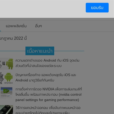
ยอมรับ
แอพพลิเคชั่น
อื่นๆ
รกฎาคม 2022 นี้
เนื้อหาแนะนำ
ความแตกต่างของ Android กับ iOS จุดเด่น
ส่วนตัวที่น่าสนใจของแต่ละระบบ
ปัญหาเครื่องค้าง แอพเด้งหลุดใน iOS และ
Android มาดูวิธีแก้กันครับ
การตั้งค่าการ์ดจอ NVIDIA เพื่อการเล่นเกมส์ที่
ไหลลื่นขึ้น พร้อมภาพประกอบ (nvidia control
panel settings for gaming performance)
วิธีการแคปหน้าจอคอม เพื่อจับภาพบนหน้าจอ
คอมง่ายๆโดยไม่ต้องลงโปรแกรมเพิ่ม