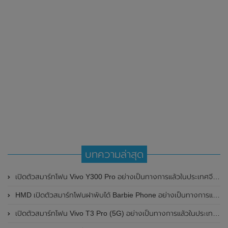
บทความล่าสุด
เปิดตัวสมาร์ทโฟน Vivo Y300 Pro อย่างเป็นทางการแล้วในประเทศจีน มาพร้อมดีไซน์พรีเมี่ยม ทนทาน และแบตเตอรี่สุดอึดขนาดใหญ่ 6,500mAh พร้อมรองรับการชาร์จไว 80W
HMD เปิดตัวสมาร์ทโฟนฝาพับได้ Barbie Phone อย่างเป็นทางการแล้ว มาพร้อมธีมสีชมพูสดใส
เปิดตัวสมาร์ทโฟน Vivo T3 Pro (5G) อย่างเป็นทางการแล้วในประเทศอินเดีย