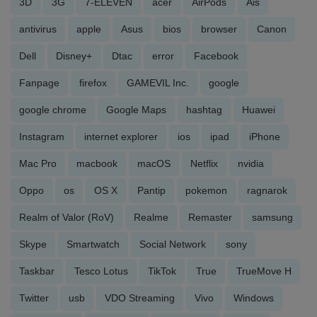
3D
3G
7-ELEVEN
acer
AirPods
Ais
antivirus
apple
Asus
bios
browser
Canon
Dell
Disney+
Dtac
error
Facebook
Fanpage
firefox
GAMEVIL Inc.
google
google chrome
Google Maps
hashtag
Huawei
Instagram
internet explorer
ios
ipad
iPhone
Mac Pro
macbook
macOS
Netflix
nvidia
Oppo
os
OS X
Pantip
pokemon
ragnarok
Realm of Valor (RoV)
Realme
Remaster
samsung
Skype
Smartwatch
Social Network
sony
Taskbar
Tesco Lotus
TikTok
True
TrueMove H
Twitter
usb
VDO Streaming
Vivo
Windows