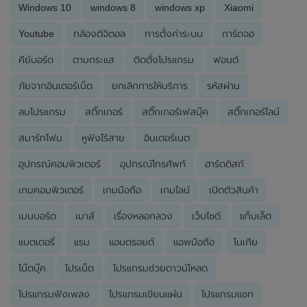
Windows 10
windows 8
windows xp
Xiaomi
Youtube
กล้องดิจิตอล
การตั้งค่าระบบ
การ์ดจอ
คีย์บอร์ด
ตามกระแส
ติดตั้งโปรแกรม
ฟอนต์
ภัยจากอินเตอร์เน็ต
ยกเลิกการให้บริการ
รหัสผ่าน
ลบโปรแกรม
สติ๊กเกอร์
สติ๊กเกอร์เฟสบุ๊ค
สติ๊กเกอร์ไลน์
สมาร์ทโฟน
หูฟังไร้สาย
อินเตอร์เนต
อุปกรณ์คอมพิวเตอร์
อุปกรณ์โทรศัพท์
ฮาร์ดดิสก์
เกมคอมพิวเตอร์
เกมมือถือ
เกมไลน์
เปิดตัวสินค้า
เมนบอร์ด
เมาส์
เรื่องหลอกลวง
เว็บไซต์
แท็บเล็ต
แบตเตอรี่
แรม
แอนดรอยด์
แอพมือถือ
โนเกีย
โน๊ตบุ๊ค
โปรเน็ต
โปรแกรมช่วยดาวน์โหลด
โปรแกรมฟังเพลง
โปรแกรมเขียนแผ่น
โปรแกรมแชท