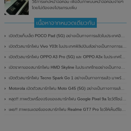
วิธีการแคปหน้าจอคอม เพื่อจับภาพบนหน้าจอคอมง่ายๆ
โดยไม่ต้องลงโปรแกรมเพิ่ม
เนื้อหาจากหมวดเดียวกัน
เปิดตัวแท็บเล็ต POCO Pad (5G) อย่างเป็นทางการแล้วในประเทศอินเดีย มาพร้อมชิปเซ็ต Snapdragon 7s Gen 2 ของ Qualcomm และรองรับเครือข่าย 5G
เปิดตัวสมาร์ทโฟน Vivo Y03t ในประเทศฟิลิปปินส์อย่างเป็นทางการแล้ว มาพร้อมชิปเซ็ต Unisoc T612 , กล้องหลัง ความละเอียด 13MP , แบตเตอรี่ 5,000mAh และหน้าจอแสดงผล LCD / 90Hz
เปิดตัวสมาร์ทโฟน OPPO A3 Pro (5G) และ OPPO A3x ในประเทศไทยอย่างเป็นทางการแล้ว ในราคาเริ่มต้นเพียง 3,999 บาท
เปิดราคาของสมาร์ทโฟน HMD Skyline ในประเทศไทยอย่างเป็นทางการแล้ว ราคา 14,990 บาท
เปิดตัวสมาร์ทโฟน Tecno Spark Go 1 อย่างเป็นทางการแล้ว มาพร้อมหน้าจอแสดงผล LCD / 120Hz , แบตเตอรี่ 5,000mAh และใช้ชิปเซ็ต Unisoc
Motorola เปิดตัวสมาร์ทโฟน Moto G45 (5G) อย่างเป็นทางการแล้วในอินเดีย
หลุด!! ภาพตัวเครื่องจริงของสมาร์ทโฟน Google Pixel 9a โชว์ดีไซน์ใหม่ กล้องหลังแบนราบ ไม่มีกรอบของกล้องแล้ว
เผย!! ภาพเรนเดอร์ของสมาร์ทโฟน Realme GT7 Pro โชว์ให้เห็นดีไซน์ใหม่ พร้อมเผยรายละเอียดสเปกที่สำคัญบางส่วน