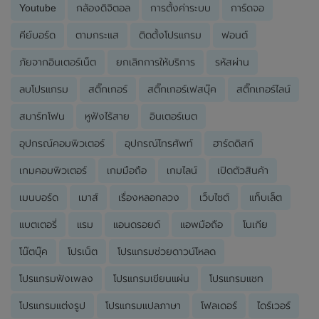
Youtube
กล้องดิจิตอล
การตั้งค่าระบบ
การ์ดจอ
คีย์บอร์ด
ตามกระแส
ติดตั้งโปรแกรม
ฟอนต์
ภัยจากอินเตอร์เน็ต
ยกเลิกการให้บริการ
รหัสผ่าน
ลบโปรแกรม
สติ๊กเกอร์
สติ๊กเกอร์เฟสบุ๊ค
สติ๊กเกอร์ไลน์
สมาร์ทโฟน
หูฟังไร้สาย
อินเตอร์เนต
อุปกรณ์คอมพิวเตอร์
อุปกรณ์โทรศัพท์
ฮาร์ดดิสก์
เกมคอมพิวเตอร์
เกมมือถือ
เกมไลน์
เปิดตัวสินค้า
เมนบอร์ด
เมาส์
เรื่องหลอกลวง
เว็บไซต์
แท็บเล็ต
แบตเตอรี่
แรม
แอนดรอยด์
แอพมือถือ
โนเกีย
โน๊ตบุ๊ค
โปรเน็ต
โปรแกรมช่วยดาวน์โหลด
โปรแกรมฟังเพลง
โปรแกรมเขียนแผ่น
โปรแกรมแชท
โปรแกรมแต่งรูป
โปรแกรมแปลภาษา
โฟลเดอร์
ไดร์เวอร์