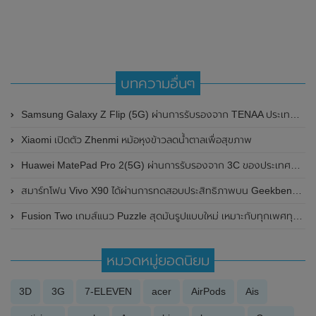
บทความอื่นๆ
Samsung Galaxy Z Flip (5G) ผ่านการรับรองจาก TENAA ประเทศจีน ดีไซน์ยังไม่มีการเปลี่ยนแปลง
Xiaomi เปิดตัว Zhenmi หม้อหุงข้าวลดน้ำตาลเพื่อสุขภาพ
Huawei MatePad Pro 2(5G) ผ่านการรับรองจาก 3C ของประเทศจีนแล้ว มาพร้อมรองรับการชาร์จไว 40W
สมาร์ทโฟน Vivo X90 ได้ผ่านการทดสอบประสิทธิภาพบน Geekbench แล้ว เตรียมเปิดตัวในวันที่ 22 พฤศจิกายน 2022 นี้
Fusion Two เกมส์แนว Puzzle สุดมันรูปแบบใหม่ เหมาะกับทุกเพศทุกวัย
หมวดหมู่ยอดนิยม
3D
3G
7-ELEVEN
acer
AirPods
Ais