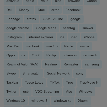
antivirus
apple
Asus
bios
browser
Canon
Dell
Disney+
Dtac
error
Facebook
Fanpage
firefox
GAMEVIL Inc.
google
google chrome
Google Maps
hashtag
Huawei
Instagram
internet explorer
ios
ipad
iPhone
Mac Pro
macbook
macOS
Netflix
nvidia
Oppo
os
OS X
Pantip
pokemon
ragnarok
Realm of Valor (RoV)
Realme
Remaster
samsung
Skype
Smartwatch
Social Network
sony
Taskbar
Tesco Lotus
TikTok
True
TrueMove H
Twitter
usb
VDO Streaming
Vivo
Windows
Windows 10
windows 8
windows xp
Xiaomi