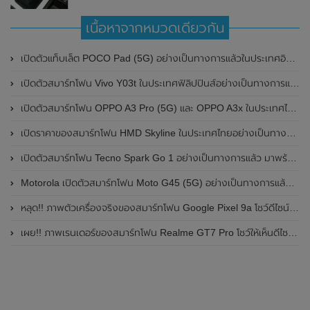
เนื้อหาจากหมวดเดียวกัน
เปิดตัวแท็บเล็ต POCO Pad (5G) อย่างเป็นทางการแล้วในประเทศอินเดีย มาพร้อมชิปเซ็ต Snapdragon 7s Gen 2 ของ Qualcomm และรองรับเครือข่าย 5G
เปิดตัวสมาร์ทโฟน Vivo Y03t ในประเทศฟิลิปปินส์อย่างเป็นทางการแล้ว มาพร้อมชิปเซ็ต Unisoc T612 , กล้องหลัง ความละเอียด 13MP , แบตเตอรี่ 5,000mAh และหน้าจอแสดงผล LCD / 90Hz
เปิดตัวสมาร์ทโฟน OPPO A3 Pro (5G) และ OPPO A3x ในประเทศไทยอย่างเป็นทางการแล้ว ในราคาเริ่มต้นเพียง 3,999 บาท
เปิดราคาของสมาร์ทโฟน HMD Skyline ในประเทศไทยอย่างเป็นทางการแล้ว ราคา 14,990 บาท
เปิดตัวสมาร์ทโฟน Tecno Spark Go 1 อย่างเป็นทางการแล้ว มาพร้อมหน้าจอแสดงผล LCD / 120Hz , แบตเตอรี่ 5,000mAh และใช้ชิปเซ็ต Unisoc
Motorola เปิดตัวสมาร์ทโฟน Moto G45 (5G) อย่างเป็นทางการแล้วในอินเดีย
หลุด!! ภาพตัวเครื่องจริงของสมาร์ทโฟน Google Pixel 9a โชว์ดีไซน์ใหม่ กล้องหลังแบนราบ ไม่มีกรอบของกล้องแล้ว
เผย!! ภาพเรนเดอร์ของสมาร์ทโฟน Realme GT7 Pro โชว์ให้เห็นดีไซน์ใหม่ พร้อมเผยรายละเอียดสเปกที่สำคัญบางส่วน