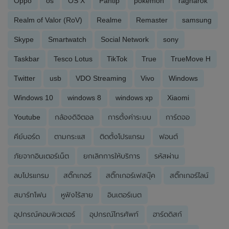
Oppo
os
OS X
Pantip
pokemon
ragnarok
Realm of Valor (RoV)
Realme
Remaster
samsung
Skype
Smartwatch
Social Network
sony
Taskbar
Tesco Lotus
TikTok
True
TrueMove H
Twitter
usb
VDO Streaming
Vivo
Windows
Windows 10
windows 8
windows xp
Xiaomi
Youtube
กล้องดิจิตอล
การตั้งค่าระบบ
การ์ดจอ
คีย์บอร์ด
ตามกระแส
ติดตั้งโปรแกรม
ฟอนต์
ภัยจากอินเตอร์เน็ต
ยกเลิกการให้บริการ
รหัสผ่าน
ลบโปรแกรม
สติ๊กเกอร์
สติ๊กเกอร์เฟสบุ๊ค
สติ๊กเกอร์ไลน์
สมาร์ทโฟน
หูฟังไร้สาย
อินเตอร์เนต
อุปกรณ์คอมพิวเตอร์
อุปกรณ์โทรศัพท์
ฮาร์ดดิสก์