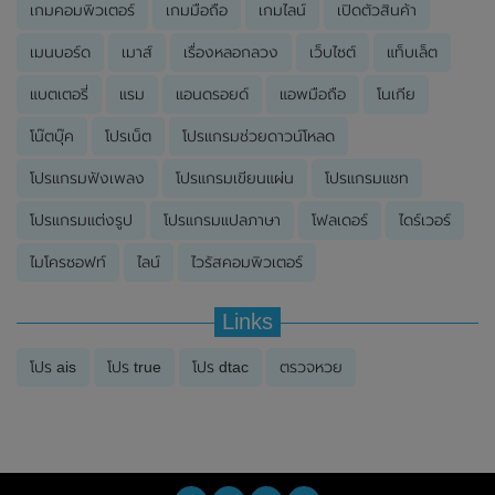
เกมคอมพิวเตอร์
เกมมือถือ
เกมไลน์
เปิดตัวสินค้า
เมนบอร์ด
เมาส์
เรื่องหลอกลวง
เว็บไซต์
แท็บเล็ต
แบตเตอรี่
แรม
แอนดรอยด์
แอพมือถือ
โนเกีย
โน๊ตบุ๊ค
โปรเน็ต
โปรแกรมช่วยดาวน์โหลด
โปรแกรมฟังเพลง
โปรแกรมเขียนแผ่น
โปรแกรมแชท
โปรแกรมแต่งรูป
โปรแกรมแปลภาษา
โฟลเดอร์
ไดร์เวอร์
ไมโครซอฟท์
ไลน์
ไวรัสคอมพิวเตอร์
Links
โปร ais
โปร true
โปร dtac
ตรวจหวย