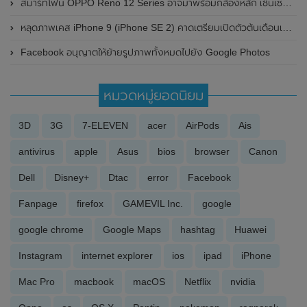
สมาร์ทโฟน OPPO Reno 12 Series อาจมาพร้อมกล้องหลัก เซ็นเซอร์ Sony แบบกำหนดเอง
หลุดภาพเคส iPhone 9 (iPhone SE 2) คาดเตรียมเปิดตัวต้นเดือนเมษายนนี้
Facebook อนุญาตให้ย้ายรูปภาพทั้งหมดไปยัง Google Photos
หมวดหมู่ยอดนิยม
3D
3G
7-ELEVEN
acer
AirPods
Ais
antivirus
apple
Asus
bios
browser
Canon
Dell
Disney+
Dtac
error
Facebook
Fanpage
firefox
GAMEVIL Inc.
google
google chrome
Google Maps
hashtag
Huawei
Instagram
internet explorer
ios
ipad
iPhone
Mac Pro
macbook
macOS
Netflix
nvidia