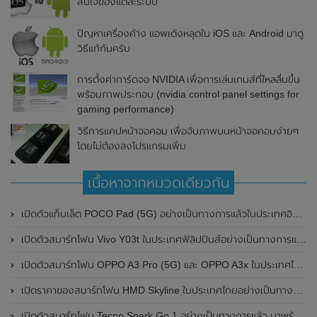
สนใจของแต่ละระบบ
ปัญหาเครื่องค้าง แอพเด้งหลุดใน iOS และ Android มาดู
วิธีแก้กันครับ
การตั้งค่าการ์ดจอ NVIDIA เพื่อการเล่นเกมส์ที่ไหลลื่นขึ้น
พร้อมภาพประกอบ (nvidia control panel settings for
gaming performance)
วิธีการแคปหน้าจอคอม เพื่อจับภาพบนหน้าจอคอมง่ายๆ
โดยไม่ต้องลงโปรแกรมเพิ่ม
เนื้อหาจากหมวดเดียวกัน
เปิดตัวแท็บเล็ต POCO Pad (5G) อย่างเป็นทางการแล้วในประเทศอินเดีย มาพร้อมชิปเซ็ต Snapdragon 7s Gen 2 ของ Qualcomm และรองรับเครือข่าย 5G
เปิดตัวสมาร์ทโฟน Vivo Y03t ในประเทศฟิลิปปินส์อย่างเป็นทางการแล้ว มาพร้อมชิปเซ็ต Unisoc T612 , กล้องหลัง ความละเอียด 13MP , แบตเตอรี่ 5,000mAh และหน้าจอแสดงผล LCD / 90Hz
เปิดตัวสมาร์ทโฟน OPPO A3 Pro (5G) และ OPPO A3x ในประเทศไทยอย่างเป็นทางการแล้ว ในราคาเริ่มต้นเพียง 3,999 บาท
เปิดราคาของสมาร์ทโฟน HMD Skyline ในประเทศไทยอย่างเป็นทางการแล้ว ราคา 14,990 บาท
เปิดตัวสมาร์ทโฟน Tecno Spark Go 1 อย่างเป็นทางการแล้ว มาพร้อมหน้าจอแสดงผล LCD / 120Hz , แบตเตอรี่ 5,000mAh และใช้ชิปเซ็ต Unisoc