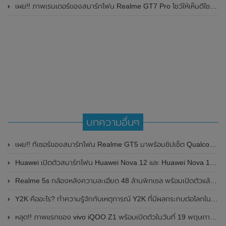
เผย!! ภาพเรนเดอร์ของสมาร์ทโฟน Realme GT7 Pro โชว์ให้เห็นดีไซน์ใหม่ พร้อมเผยรายละเอียดสเปกที่สำคัญบางส่วน
บทความอื่นๆ
เผย!! ทีเซอร์ของสมาร์ทโฟน Realme GT5 มาพร้อมชิปเซ็ต Qualcomm Snapdragon 8 Gen 2 คาดเปิดตัวปลายเดือนสิงหาคม 2023 นี้
Huawei เปิดตัวสมาร์ทโฟน Huawei Nova 12 และ Huawei Nova 12 Lite อย่างเป็นทางการแล้วที่ประเทศจีน
Realme 5s กล้องหลังความละเอียด 48 ล้านพิกเซล พร้อมเปิดตัวแล้วในอินเดีย 20 พฤศจิกายน 2019
Y2K คืออะไร? ทำความรู้จักกับเหตุการณ์ Y2K ที่มีผลกระทบต่อโลกในอดีต
หลุด!! ภาพแรกของ vivo iQOO Z1 พร้อมเปิดตัวในวันที่ 19 พฤษภาคม 2020 นี้