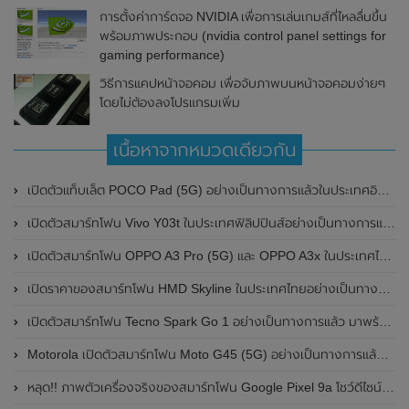
การตั้งค่าการ์ดจอ NVIDIA เพื่อการเล่นเกมส์ที่ไหลลื่นขึ้น
พร้อมภาพประกอบ (nvidia control panel settings for
gaming performance)
วิธีการแคปหน้าจอคอม เพื่อจับภาพบนหน้าจอคอมง่ายๆ
โดยไม่ต้องลงโปรแกรมเพิ่ม
เนื้อหาจากหมวดเดียวกัน
เปิดตัวแท็บเล็ต POCO Pad (5G) อย่างเป็นทางการแล้วในประเทศอินเดีย มาพร้อมชิปเซ็ต Snapdragon 7s Gen 2 ของ Qualcomm และรองรับเครือข่าย 5G
เปิดตัวสมาร์ทโฟน Vivo Y03t ในประเทศฟิลิปปินส์อย่างเป็นทางการแล้ว มาพร้อมชิปเซ็ต Unisoc T612 , กล้องหลัง ความละเอียด 13MP , แบตเตอรี่ 5,000mAh และหน้าจอแสดงผล LCD / 90Hz
เปิดตัวสมาร์ทโฟน OPPO A3 Pro (5G) และ OPPO A3x ในประเทศไทยอย่างเป็นทางการแล้ว ในราคาเริ่มต้นเพียง 3,999 บาท
เปิดราคาของสมาร์ทโฟน HMD Skyline ในประเทศไทยอย่างเป็นทางการแล้ว ราคา 14,990 บาท
เปิดตัวสมาร์ทโฟน Tecno Spark Go 1 อย่างเป็นทางการแล้ว มาพร้อมหน้าจอแสดงผล LCD / 120Hz , แบตเตอรี่ 5,000mAh และใช้ชิปเซ็ต Unisoc
Motorola เปิดตัวสมาร์ทโฟน Moto G45 (5G) อย่างเป็นทางการแล้วในอินเดีย
หลุด!! ภาพตัวเครื่องจริงของสมาร์ทโฟน Google Pixel 9a โชว์ดีไซน์ใหม่ กล้องหลังแบนราบ ไม่มีกรอบของกล้องแล้ว