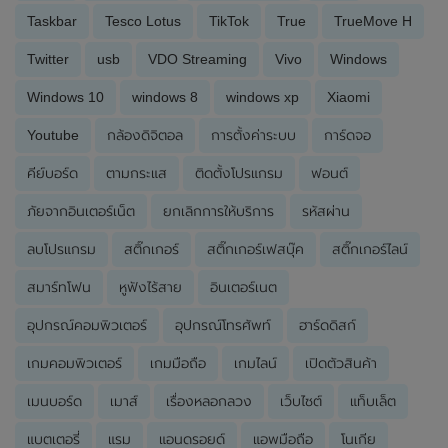
Taskbar
Tesco Lotus
TikTok
True
TrueMove H
Twitter
usb
VDO Streaming
Vivo
Windows
Windows 10
windows 8
windows xp
Xiaomi
Youtube
กล้องดิจิตอล
การตั้งค่าระบบ
การ์ดจอ
คีย์บอร์ด
ตามกระแส
ติดตั้งโปรแกรม
ฟอนต์
ภัยจากอินเตอร์เน็ต
ยกเลิกการให้บริการ
รหัสผ่าน
ลบโปรแกรม
สติ๊กเกอร์
สติ๊กเกอร์เฟสบุ๊ค
สติ๊กเกอร์ไลน์
สมาร์ทโฟน
หูฟังไร้สาย
อินเตอร์เนต
อุปกรณ์คอมพิวเตอร์
อุปกรณ์โทรศัพท์
ฮาร์ดดิสก์
เกมคอมพิวเตอร์
เกมมือถือ
เกมไลน์
เปิดตัวสินค้า
เมนบอร์ด
เมาส์
เรื่องหลอกลวง
เว็บไซต์
แท็บเล็ต
แบตเตอรี่
แรม
แอนดรอยด์
แอพมือถือ
โนเกีย