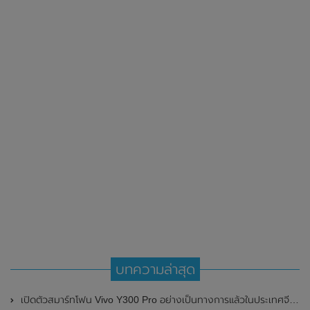
บทความล่าสุด
เปิดตัวสมาร์ทโฟน Vivo Y300 Pro อย่างเป็นทางการแล้วในประเทศจีน มาพร้อมดีไซน์พรีเมี่ยม ทนทาน และแบตเตอรี่สุดอึดขนาดใหญ่ 6,500mAh พร้อมรองรับการชาร์จไว 80W