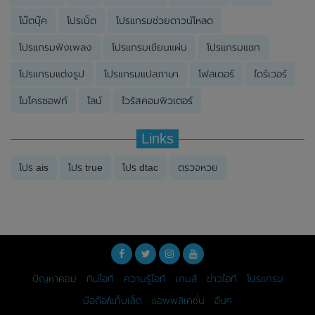
โน๊ตบุ๊ค
โปรเน็ต
โปรแกรมช่วยดาวน์โหลด
โปรแกรมฟังเพลง
โปรแกรมเขียนแผ่น
โปรแกรมแชท
โปรแกรมแต่งรูป
โปรแกรมแปลภาษา
โฟลเดอร์
ไดร์เวอร์
ไมโครซอฟท์
ไลน์
ไวรัสคอมพิวเตอร์
Links
โปร ais
โปร true
โปร dtac
ตรวจหวย
ปัญหาคอม
ทิปไอที
ความรู้ไอที
เกมส์
ข่าวไอที
โปรแกรม
มือถือ/แท็บเล็ต
แอพพลิเคชั่น
อื่นๆ