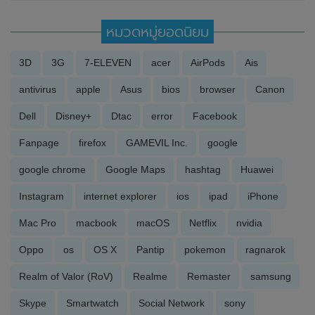
หมวดหมู่ยอดนิยม
3D
3G
7-ELEVEN
acer
AirPods
Ais
antivirus
apple
Asus
bios
browser
Canon
Dell
Disney+
Dtac
error
Facebook
Fanpage
firefox
GAMEVIL Inc.
google
google chrome
Google Maps
hashtag
Huawei
Instagram
internet explorer
ios
ipad
iPhone
Mac Pro
macbook
macOS
Netflix
nvidia
Oppo
os
OS X
Pantip
pokemon
ragnarok
Realm of Valor (RoV)
Realme
Remaster
samsung
Skype
Smartwatch
Social Network
sony