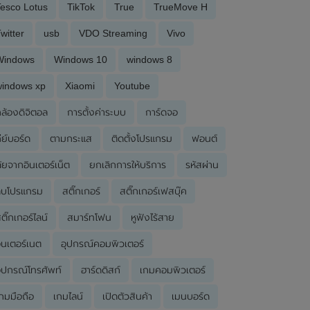
esco Lotus
TikTok
True
TrueMove H
witter
usb
VDO Streaming
Vivo
Windows
Windows 10
windows 8
windows xp
Xiaomi
Youtube
ล้องดิจิตอล
การตั้งค่าระบบ
การ์ดจอ
ีย์บอร์ด
ตามกระแส
ติดตั้งโปรแกรม
ฟอนต์
ัยจากอินเตอร์เน็ต
ยกเลิกการให้บริการ
รหัสผ่าน
ลบโปรแกรม
สติ๊กเกอร์
สติ๊กเกอร์เฟสบุ๊ค
ติ๊กเกอร์ไลน์
สมาร์ทโฟน
หูฟังไร้สาย
ินเตอร์เนต
อุปกรณ์คอมพิวเตอร์
ุปกรณ์โทรศัพท์
ฮาร์ดดิสก์
เกมคอมพิวเตอร์
กมมือถือ
เกมไลน์
เปิดตัวสินค้า
เมนบอร์ด