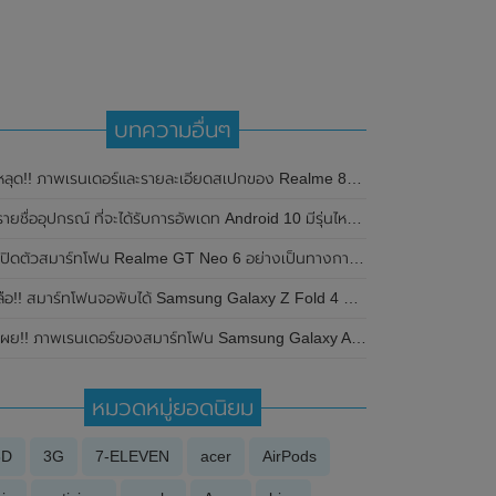
บทความอื่นๆ
ลุด!! ภาพเรนเดอร์และรายละเอียดสเปกของ Realme 8s มาพร้อมกล้อง 3 ตัวความละเอียดสูงถึง 64MP , ชิปเซ็ต Dimensity 810 คาดเปิดตัวในเร็วๆนี้
รายชื่ออุปกรณ์ ที่จะได้รับการอัพเดท Android 10 มีรุ่นไหนบ้าง
ปิดตัวสมาร์ทโฟน Realme GT Neo 6 อย่างเป็นทางการแล้วในประเทศจีน มาพร้อมชิปเซ็ต Qualcomm Snapdragon 8s Gen 3 และความจุสูงสุด 1TB
ือ!! สมาร์ทโฟนจอพับได้ Samsung Galaxy Z Fold 4 จะมาพร้อมกล้องหลัก 108MP และกล้อง Ultra-wide เหมือน Samsung Galaxy S22 Ultra
ผย!! ภาพเรนเดอร์ของสมาร์ทโฟน Samsung Galaxy A35 โชว์ดีไซน์ทั้งด้านหน้าและด้านหลัง
หมวดหมู่ยอดนิยม
3D
3G
7-ELEVEN
acer
AirPods