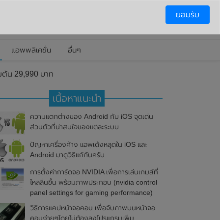
ยอมรับ
แอพพลิเคชั่น
อื่นๆ
มต้น 29,990 บาท
เนื้อหาแนะนำ
ความแตกต่างของ Android กับ iOS จุดเด่น
ส่วนตัวที่น่าสนใจของแต่ละระบบ
ปัญหาเครื่องค้าง แอพเด้งหลุดใน iOS และ
Android มาดูวิธีแก้กันครับ
การตั้งค่าการ์ดจอ NVIDIA เพื่อการเล่นเกมส์ที่
ไหลลื่นขึ้น พร้อมภาพประกอบ (nvidia control
panel settings for gaming performance)
วิธีการแคปหน้าจอคอม เพื่อจับภาพบนหน้าจอ
คอมง่ายๆโดยไม่ต้องลงโปรแกรมเพิ่ม