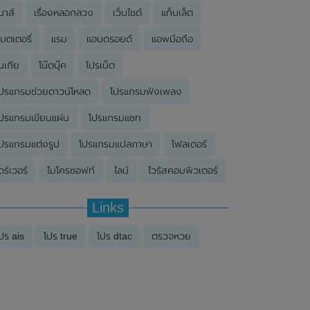
มาส์
เรื่องหลอกลวง
เว็บไซต์
แท็บเล็ต
บตเตอรี่
แรม
แอนดรอยด์
แอพมือถือ
นเกีย
โน๊ตบุ๊ค
โปรเน็ต
ปรแกรมช่วยดาวน์โหลด
โปรแกรมฟังเพลง
ปรแกรมเขียนแผ่น
โปรแกรมแชท
ปรแกรมแต่งรูป
โปรแกรมแปลภาษา
โฟลเดอร์
ดร์เวอร์
ไมโครซอฟท์
ไลน์
ไวรัสคอมพิวเตอร์
Links
ปร ais
โปร true
โปร dtac
ตรวจหวย