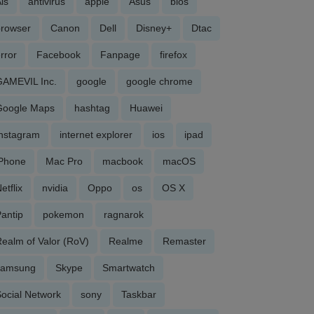
is
antivirus
apple
Asus
bios
browser
Canon
Dell
Disney+
Dtac
rror
Facebook
Fanpage
firefox
GAMEVIL Inc.
google
google chrome
Google Maps
hashtag
Huawei
Instagram
internet explorer
ios
ipad
iPhone
Mac Pro
macbook
macOS
etflix
nvidia
Oppo
os
OS X
antip
pokemon
ragnarok
ealm of Valor (RoV)
Realme
Remaster
samsung
Skype
Smartwatch
ocial Network
sony
Taskbar