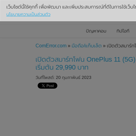
เว็บไซต์นี้ใช้คุกกี้ เพื่อพัฒนา และเพิ่มประสบการณ์ที่ดีในการใช้เว็บไ
นโยบายความเป็นส่วนตัว
ปัญหาคอม
ทิปไอที
ComError.com
»
มือถือ/แท็บเล็ต
» เปิดตัวสมาร์ท
เปิดตัวสมาร์ทโฟน OnePlus 11 (5G)
เริ่มต้น 29,990 บาท
วันที่โพสต์: 20 กุมภาพันธ์ 2023