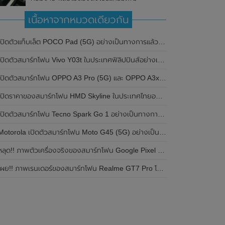
เนื้อหาจากหมวดเดียวกัน
ปิดตัวแท็บเล็ต POCO Pad (5G) อย่างเป็นทางการแล้วในประเทศอินเดีย มาพร้อมชิปเซ็ต Snapdragon 7s Gen 2 ของ Qualcomm และรองรับเครือข่าย 5G
ิดตัวสมาร์ทโฟน Vivo Y03t ในประเทศฟิลิปปินส์อย่างเป็นทางการแล้ว มาพร้อมชิปเซ็ต Unisoc T612 , กล้องหลัง ความละเอียด 13MP , แบตเตอรี่ 5,000mAh และหน้าจอแสดงผล LCD / 90Hz
ปิดตัวสมาร์ทโฟน OPPO A3 Pro (5G) และ OPPO A3x ในประเทศไทยอย่างเป็นทางการแล้ว ในราคาเริ่มต้นเพียง 3,999 บาท
ปิดราคาของสมาร์ทโฟน HMD Skyline ในประเทศไทยอย่างเป็นทางการแล้ว ราคา 14,990 บาท
ปิดตัวสมาร์ทโฟน Tecno Spark Go 1 อย่างเป็นทางการแล้ว มาพร้อมหน้าจอแสดงผล LCD / 120Hz , แบตเตอรี่ 5,000mAh และใช้ชิปเซ็ต Unisoc
Motorola เปิดตัวสมาร์ทโฟน Moto G45 (5G) อย่างเป็นทางการแล้วในอินเดีย
ลุด!! ภาพตัวเครื่องจริงของสมาร์ทโฟน Google Pixel 9a โชว์ดีไซน์ใหม่ กล้องหลังแบนราบ ไม่มีกรอบของกล้องแล้ว
ผย!! ภาพเรนเดอร์ของสมาร์ทโฟน Realme GT7 Pro โชว์ให้เห็นดีไซน์ใหม่ พร้อมเผยรายละเอียดสเปกที่สำคัญบางส่วน