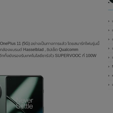
เ
เป
เ
nePlus 11 (5G) อย่างเป็นทางการแล้ว โดยสมาร์ทโฟนรุ่นนี้
เ
ับกล้องแบรนด์ Hasselblad , ชิปเซ็ต Qualcomm
ีกทั้งยังรองรับเทคโนโลยีชาร์จไว SUPERVOOC ที่ 100W
เ
ห
เ