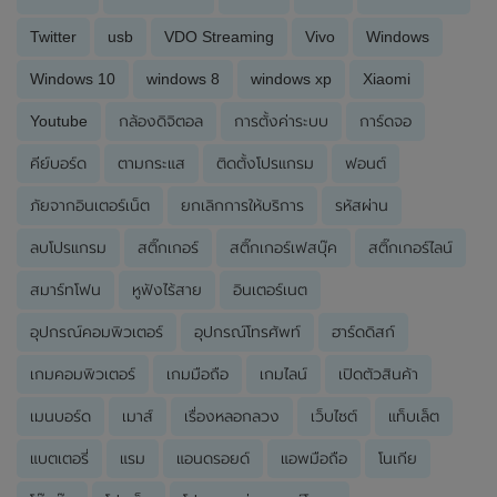
Twitter
usb
VDO Streaming
Vivo
Windows
Windows 10
windows 8
windows xp
Xiaomi
Youtube
กล้องดิจิตอล
การตั้งค่าระบบ
การ์ดจอ
คีย์บอร์ด
ตามกระแส
ติดตั้งโปรแกรม
ฟอนต์
ภัยจากอินเตอร์เน็ต
ยกเลิกการให้บริการ
รหัสผ่าน
ลบโปรแกรม
สติ๊กเกอร์
สติ๊กเกอร์เฟสบุ๊ค
สติ๊กเกอร์ไลน์
สมาร์ทโฟน
หูฟังไร้สาย
อินเตอร์เนต
อุปกรณ์คอมพิวเตอร์
อุปกรณ์โทรศัพท์
ฮาร์ดดิสก์
เกมคอมพิวเตอร์
เกมมือถือ
เกมไลน์
เปิดตัวสินค้า
เมนบอร์ด
เมาส์
เรื่องหลอกลวง
เว็บไซต์
แท็บเล็ต
แบตเตอรี่
แรม
แอนดรอยด์
แอพมือถือ
โนเกีย