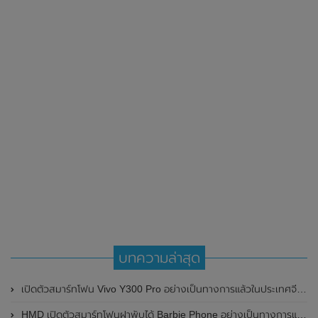
บทความล่าสุด
เปิดตัวสมาร์ทโฟน Vivo Y300 Pro อย่างเป็นทางการแล้วในประเทศจีน มาพร้อมดีไซน์พรีเมี่ยม ทนทาน และแบตเตอรี่สุดอึดขนาดใหญ่ 6,500mAh พร้อมรองรับการชาร์จไว 80W
HMD เปิดตัวสมาร์ทโฟนฝาพับได้ Barbie Phone อย่างเป็นทางการแล้ว มาพร้อมธีมสีชมพูสดใส