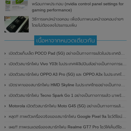
พร้อมภาพประกอบ (nvidia control panel settings for
gaming performance)
วิธีการแคปหน้าจอคอม เพื่อจับภาพบนหน้าจอคอมง่ายๆ
โดยไม่ต้องลงโปรแกรมเพิ่ม
เนื้อหาจากหมวดเดียวกัน
เปิดตัวแท็บเล็ต POCO Pad (5G) อย่างเป็นทางการแล้วในประเทศอินเดีย มาพร้อมชิปเซ็ต Snapdragon 7s Gen 2 ของ Qualcomm และรองรับเครือข่าย 5G
เปิดตัวสมาร์ทโฟน Vivo Y03t ในประเทศฟิลิปปินส์อย่างเป็นทางการแล้ว มาพร้อมชิปเซ็ต Unisoc T612 , กล้องหลัง ความละเอียด 13MP , แบตเตอรี่ 5,000mAh และหน้าจอแสดงผล LCD / 90Hz
เปิดตัวสมาร์ทโฟน OPPO A3 Pro (5G) และ OPPO A3x ในประเทศไทยอย่างเป็นทางการแล้ว ในราคาเริ่มต้นเพียง 3,999 บาท
เปิดราคาของสมาร์ทโฟน HMD Skyline ในประเทศไทยอย่างเป็นทางการแล้ว ราคา 14,990 บาท
เปิดตัวสมาร์ทโฟน Tecno Spark Go 1 อย่างเป็นทางการแล้ว มาพร้อมหน้าจอแสดงผล LCD / 120Hz , แบตเตอรี่ 5,000mAh และใช้ชิปเซ็ต Unisoc
Motorola เปิดตัวสมาร์ทโฟน Moto G45 (5G) อย่างเป็นทางการแล้วในอินเดีย
หลุด!! ภาพตัวเครื่องจริงของสมาร์ทโฟน Google Pixel 9a โชว์ดีไซน์ใหม่ กล้องหลังแบนราบ ไม่มีกรอบของกล้องแล้ว
เผย!! ภาพเรนเดอร์ของสมาร์ทโฟน Realme GT7 Pro โชว์ให้เห็นดีไซน์ใหม่ พร้อมเผยรายละเอียดสเปกที่สำคัญบางส่วน