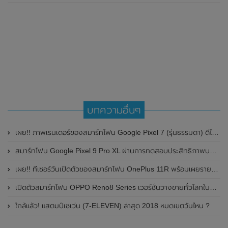
บทความอื่นๆ
เผย!! ภาพเรนเดอร์ของสมาร์ทโฟน Google Pixel 7 (รุ่นธรรมดา) ดีไซน์ยังคงคล้ายคลึงกับ Google Pixel 6
สมาร์ทโฟน Google Pixel 9 Pro XL ผ่านการทดสอบประสิทธิภาพบน Geekbench แล้ว
เผย!! ทีเซอร์วันเปิดตัวของสมาร์ทโฟน OnePlus 11R พร้อมเผยรายละเอียดสเปกและสีก่อนเปิดตัวอย่างเป็นทางการในวันที่ 7 กุมภาพันธ์ 2023 นี้
เปิดตัวสมาร์ทโฟน OPPO Reno8 Series เวอร์ชั่นวางขายทั่วโลกในประเทศอินเดีย เตรียมเปิดตัวในไทยเร็วๆนี้
ใกล้แล้ว! แสตมป์เซเว่น (7-ELEVEN) ล่าสุด 2018 หมดเขตวันไหน​ ?