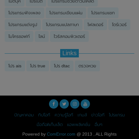
โน๊ตบุ๊ค
โปรเน็ต
โปรแกรมช่วยดาวน์โหลด
โปรแกรมฟังเพลง
โปรแกรมเขียนแผ่น
โปรแกรมแชท
โปรแกรมแต่งรูป
โปรแกรมแปลภาษา
โฟลเดอร์
ไดร์เวอร์
ไมโครซอฟท์
ไลน์
ไวรัสคอมพิวเตอร์
Links
โปร ais
โปร true
โปร dtac
ตรวจหวย
ปัญหาคอม
ทิปไอที
ความรู้ไอที
เกมส์
ข่าวไอที
โปรแกรม
มือถือ/แท็บเล็ต
แอพพลิเคชั่น
อื่นๆ
Powered by
ComError.com
@ 2013 , ALL Rights