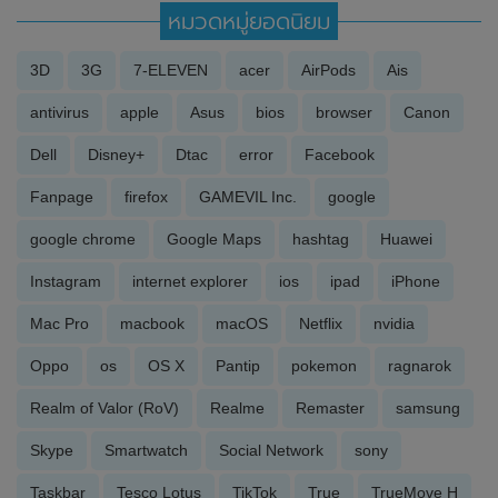
หมวดหมู่ยอดนิยม
3D
3G
7-ELEVEN
acer
AirPods
Ais
antivirus
apple
Asus
bios
browser
Canon
Dell
Disney+
Dtac
error
Facebook
Fanpage
firefox
GAMEVIL Inc.
google
google chrome
Google Maps
hashtag
Huawei
Instagram
internet explorer
ios
ipad
iPhone
Mac Pro
macbook
macOS
Netflix
nvidia
Oppo
os
OS X
Pantip
pokemon
ragnarok
Realm of Valor (RoV)
Realme
Remaster
samsung
Skype
Smartwatch
Social Network
sony
Taskbar
Tesco Lotus
TikTok
True
TrueMove H