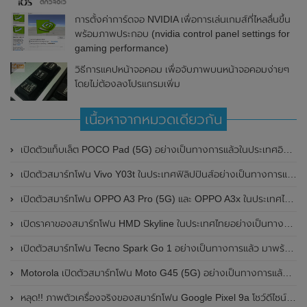
การตั้งค่าการ์ดจอ NVIDIA เพื่อการเล่นเกมส์ที่ไหลลื่นขึ้น
พร้อมภาพประกอบ (nvidia control panel settings for
gaming performance)
วิธีการแคปหน้าจอคอม เพื่อจับภาพบนหน้าจอคอมง่ายๆ
โดยไม่ต้องลงโปรแกรมเพิ่ม
เนื้อหาจากหมวดเดียวกัน
เปิดตัวแท็บเล็ต POCO Pad (5G) อย่างเป็นทางการแล้วในประเทศอินเดีย มาพร้อมชิปเซ็ต Snapdragon 7s Gen 2 ของ Qualcomm และรองรับเครือข่าย 5G
เปิดตัวสมาร์ทโฟน Vivo Y03t ในประเทศฟิลิปปินส์อย่างเป็นทางการแล้ว มาพร้อมชิปเซ็ต Unisoc T612 , กล้องหลัง ความละเอียด 13MP , แบตเตอรี่ 5,000mAh และหน้าจอแสดงผล LCD / 90Hz
เปิดตัวสมาร์ทโฟน OPPO A3 Pro (5G) และ OPPO A3x ในประเทศไทยอย่างเป็นทางการแล้ว ในราคาเริ่มต้นเพียง 3,999 บาท
เปิดราคาของสมาร์ทโฟน HMD Skyline ในประเทศไทยอย่างเป็นทางการแล้ว ราคา 14,990 บาท
เปิดตัวสมาร์ทโฟน Tecno Spark Go 1 อย่างเป็นทางการแล้ว มาพร้อมหน้าจอแสดงผล LCD / 120Hz , แบตเตอรี่ 5,000mAh และใช้ชิปเซ็ต Unisoc
Motorola เปิดตัวสมาร์ทโฟน Moto G45 (5G) อย่างเป็นทางการแล้วในอินเดีย
หลุด!! ภาพตัวเครื่องจริงของสมาร์ทโฟน Google Pixel 9a โชว์ดีไซน์ใหม่ กล้องหลังแบนราบ ไม่มีกรอบของกล้องแล้ว