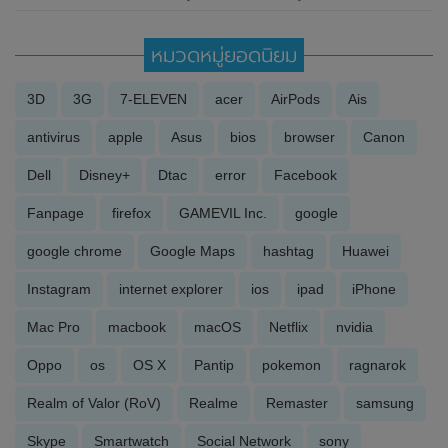
หมวดหมู่ยอดนิยม
3D
3G
7-ELEVEN
acer
AirPods
Ais
antivirus
apple
Asus
bios
browser
Canon
Dell
Disney+
Dtac
error
Facebook
Fanpage
firefox
GAMEVIL Inc.
google
google chrome
Google Maps
hashtag
Huawei
Instagram
internet explorer
ios
ipad
iPhone
Mac Pro
macbook
macOS
Netflix
nvidia
Oppo
os
OS X
Pantip
pokemon
ragnarok
Realm of Valor (RoV)
Realme
Remaster
samsung
Skype
Smartwatch
Social Network
sony