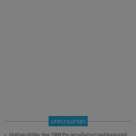
บทความล่าสุด
เปิดตัวสมาร์ทโฟน Vivo Y300 Pro อย่างเป็นทางการแล้วในประเทศจีน มาพร้อมดีไซน์พรีเมี่ยม ทนทาน และแบตเตอรี่สุดอึดขนาดใหญ่ 6,500mAh พร้อมรองรับการชาร์จไว 80W