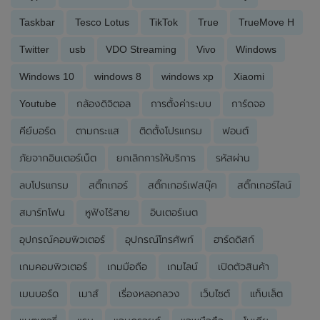
Taskbar
Tesco Lotus
TikTok
True
TrueMove H
Twitter
usb
VDO Streaming
Vivo
Windows
Windows 10
windows 8
windows xp
Xiaomi
Youtube
กล้องดิจิตอล
การตั้งค่าระบบ
การ์ดจอ
คีย์บอร์ด
ตามกระแส
ติดตั้งโปรแกรม
ฟอนต์
ภัยจากอินเตอร์เน็ต
ยกเลิกการให้บริการ
รหัสผ่าน
ลบโปรแกรม
สติ๊กเกอร์
สติ๊กเกอร์เฟสบุ๊ค
สติ๊กเกอร์ไลน์
สมาร์ทโฟน
หูฟังไร้สาย
อินเตอร์เนต
อุปกรณ์คอมพิวเตอร์
อุปกรณ์โทรศัพท์
ฮาร์ดดิสก์
เกมคอมพิวเตอร์
เกมมือถือ
เกมไลน์
เปิดตัวสินค้า
เมนบอร์ด
เมาส์
เรื่องหลอกลวง
เว็บไซต์
แท็บเล็ต