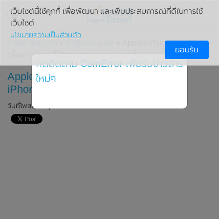
เว็บไซต์นี้ใช้คุกกี้ เพื่อพัฒนา และเพิ่มประสบการณ์ที่ดีในการใช้
เว็บไซต์
นโยบายความเป็นส่วนตัว
ComError.com
»
มือถือ/แท็บเล็ต
» Apple เตรียมปล่อยอัพเดท
ยอมรับ
เพื่อแก้ปัญหา iPhone เครื่องร้อน เร็วๆนี้
กดติดตาม ComError เพื่อรับข่าวสาร
Apple เตรียมปล่อยอัพเดท เพื่อแก้ปัญหา
ใหม่ๆ
iPhone เครื่องร้อน เร็วๆนี้
วันที่โพสต์: 2 ตุลาคม 2023