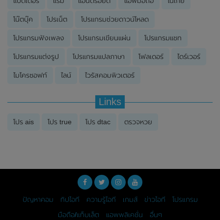
แบตเตอรี่
แรม
แอนดรอยด์
แอพมือถือ
โนเกีย
โน๊ตบุ๊ค
โปรเน็ต
โปรแกรมช่วยดาวน์โหลด
โปรแกรมฟังเพลง
โปรแกรมเขียนแผ่น
โปรแกรมแชท
โปรแกรมแต่งรูป
โปรแกรมแปลภาษา
โฟลเดอร์
ไดร์เวอร์
ไมโครซอฟท์
ไลน์
ไวรัสคอมพิวเตอร์
Links
โปร ais
โปร true
โปร dtac
ตรวจหวย
ปัญหาคอม
ทิปไอที
ความรู้ไอที
เกมส์
ข่าวไอที
โปรแกรม
มือถือ/แท็บเล็ต
แอพพลิเคชั่น
อื่นๆ