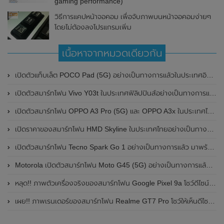
gaming performance)
วิธีการแคปหน้าจอคอม เพื่อจับภาพบนหน้าจอคอมง่ายๆ
โดยไม่ต้องลงโปรแกรมเพิ่ม
เนื้อหาจากหมวดเดียวกัน
เปิดตัวแท็บเล็ต POCO Pad (5G) อย่างเป็นทางการแล้วในประเทศอินเดีย มาพร้อมชิปเซ็ต Snapdragon 7s Gen 2 ของ Qualcomm และรองรับเครือข่าย 5G
เปิดตัวสมาร์ทโฟน Vivo Y03t ในประเทศฟิลิปปินส์อย่างเป็นทางการแล้ว มาพร้อมชิปเซ็ต Unisoc T612 , กล้องหลัง ความละเอียด 13MP , แบตเตอรี่ 5,000mAh และหน้าจอแสดงผล LCD / 90Hz
เปิดตัวสมาร์ทโฟน OPPO A3 Pro (5G) และ OPPO A3x ในประเทศไทยอย่างเป็นทางการแล้ว ในราคาเริ่มต้นเพียง 3,999 บาท
เปิดราคาของสมาร์ทโฟน HMD Skyline ในประเทศไทยอย่างเป็นทางการแล้ว ราคา 14,990 บาท
เปิดตัวสมาร์ทโฟน Tecno Spark Go 1 อย่างเป็นทางการแล้ว มาพร้อมหน้าจอแสดงผล LCD / 120Hz , แบตเตอรี่ 5,000mAh และใช้ชิปเซ็ต Unisoc
Motorola เปิดตัวสมาร์ทโฟน Moto G45 (5G) อย่างเป็นทางการแล้วในอินเดีย
หลุด!! ภาพตัวเครื่องจริงของสมาร์ทโฟน Google Pixel 9a โชว์ดีไซน์ใหม่ กล้องหลังแบนราบ ไม่มีกรอบของกล้องแล้ว
เผย!! ภาพเรนเดอร์ของสมาร์ทโฟน Realme GT7 Pro โชว์ให้เห็นดีไซน์ใหม่ พร้อมเผยรายละเอียดสเปกที่สำคัญบางส่วน