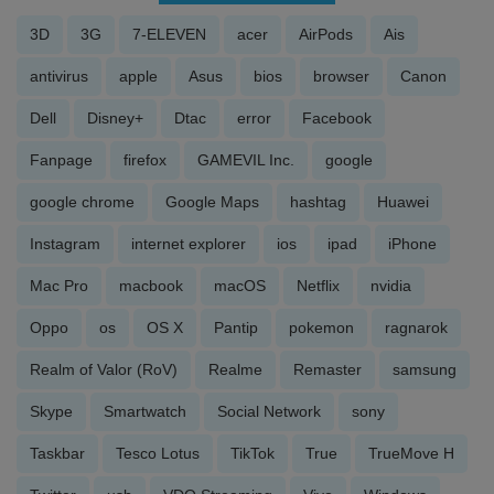
3D
3G
7-ELEVEN
acer
AirPods
Ais
antivirus
apple
Asus
bios
browser
Canon
Dell
Disney+
Dtac
error
Facebook
Fanpage
firefox
GAMEVIL Inc.
google
google chrome
Google Maps
hashtag
Huawei
Instagram
internet explorer
ios
ipad
iPhone
Mac Pro
macbook
macOS
Netflix
nvidia
Oppo
os
OS X
Pantip
pokemon
ragnarok
Realm of Valor (RoV)
Realme
Remaster
samsung
Skype
Smartwatch
Social Network
sony
Taskbar
Tesco Lotus
TikTok
True
TrueMove H