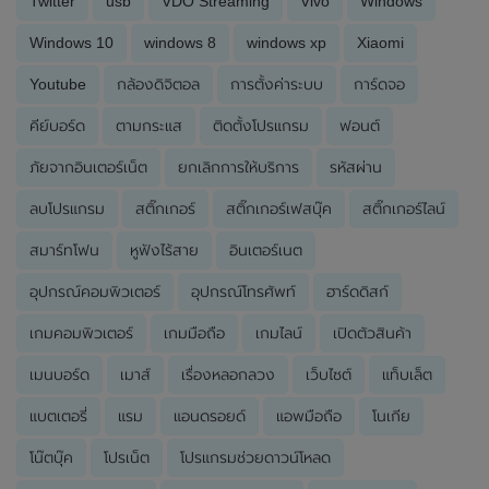
Twitter
usb
VDO Streaming
Vivo
Windows
Windows 10
windows 8
windows xp
Xiaomi
Youtube
กล้องดิจิตอล
การตั้งค่าระบบ
การ์ดจอ
คีย์บอร์ด
ตามกระแส
ติดตั้งโปรแกรม
ฟอนต์
ภัยจากอินเตอร์เน็ต
ยกเลิกการให้บริการ
รหัสผ่าน
ลบโปรแกรม
สติ๊กเกอร์
สติ๊กเกอร์เฟสบุ๊ค
สติ๊กเกอร์ไลน์
สมาร์ทโฟน
หูฟังไร้สาย
อินเตอร์เนต
อุปกรณ์คอมพิวเตอร์
อุปกรณ์โทรศัพท์
ฮาร์ดดิสก์
เกมคอมพิวเตอร์
เกมมือถือ
เกมไลน์
เปิดตัวสินค้า
เมนบอร์ด
เมาส์
เรื่องหลอกลวง
เว็บไซต์
แท็บเล็ต
แบตเตอรี่
แรม
แอนดรอยด์
แอพมือถือ
โนเกีย
โน๊ตบุ๊ค
โปรเน็ต
โปรแกรมช่วยดาวน์โหลด