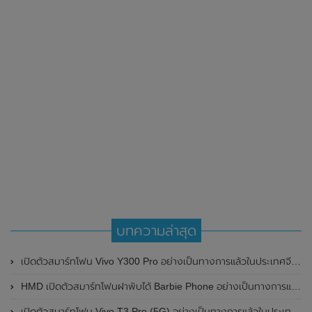
บทความล่าสุด
เปิดตัวสมาร์ทโฟน Vivo Y300 Pro อย่างเป็นทางการแล้วในประเทศจีน มาพร้อมดีไซน์พรีเมี่ยม ทนทาน และแบตเตอรี่สุดอึดขนาดใหญ่ 6,500mAh พร้อมรองรับการชาร์จไว 80W
HMD เปิดตัวสมาร์ทโฟนฝาพับได้ Barbie Phone อย่างเป็นทางการแล้ว มาพร้อมธีมสีชมพูสดใส
เปิดตัวสมาร์ทโฟน Vivo T3 Pro (5G) อย่างเป็นทางการแล้วในประเทศอินเดีย