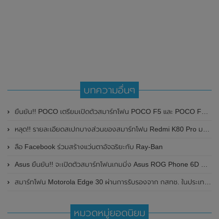
บทความอื่นๆ
ยืนยัน!! POCO เตรียมเปิดตัวสมาร์ทโฟน POCO F5 และ POCO F5 Pro อย่างเป็นทางการทั่วโลกในวันที่ 9 พฤษภาคม 2023 นี้
หลุด!! รายละเอียดสเปกบางส่วนของสมาร์ทโฟน Redmi K80 Pro มาพร้อมเซ็นเซอร์สแกนลายนิ้วมือแบบอัลตราโซนิก
ลือ Facebook ร่วมสร้างแว่นตาอัจฉริยะกับ Ray-Ban
Asus ยืนยัน!! จะเปิดตัวสมาร์ทโฟนเกมมิ่ง Asus ROG Phone 6D Ultimate รุ่นใหม่ที่มาพร้อมชิป Dimensity 9000+ ทั่วโลกในวันที่ 19 กันยายน 2022 นี้
สมาร์ทโฟน Motorola Edge 30 ผ่านการรับรองจาก กสทช. ในประเทศไทยแล้ว คาดเปิดตัวในเร็วๆนี้
หมวดหมู่ยอดนิยม