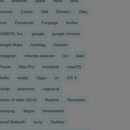
is
antivirus
apple
Asus
bios
browser
Canon
Dell
Disney+
Dtac
rror
Facebook
Fanpage
firefox
GAMEVIL Inc.
google
google chrome
Google Maps
hashtag
Huawei
Instagram
internet explorer
ios
ipad
iPhone
Mac Pro
macbook
macOS
etflix
nvidia
Oppo
os
OS X
antip
pokemon
ragnarok
ealm of Valor (RoV)
Realme
Remaster
samsung
Skype
Smartwatch
ocial Network
sony
Taskbar