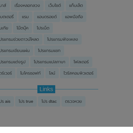
มาส์
เรื่องหลอกลวง
เว็บไซต์
แท็บเล็ต
บตเตอรี่
แรม
แอนดรอยด์
แอพมือถือ
นเกีย
โน๊ตบุ๊ค
โปรเน็ต
ปรแกรมช่วยดาวน์โหลด
โปรแกรมฟังเพลง
ปรแกรมเขียนแผ่น
โปรแกรมแชท
ปรแกรมแต่งรูป
โปรแกรมแปลภาษา
โฟลเดอร์
ดร์เวอร์
ไมโครซอฟท์
ไลน์
ไวรัสคอมพิวเตอร์
Links
ปร ais
โปร true
โปร dtac
ตรวจหวย