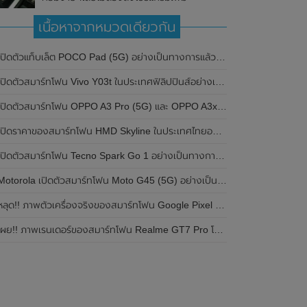
เนื้อหาจากหมวดเดียวกัน
ปิดตัวแท็บเล็ต POCO Pad (5G) อย่างเป็นทางการแล้วในประเทศอินเดีย มาพร้อมชิปเซ็ต Snapdragon 7s Gen 2 ของ Qualcomm และรองรับเครือข่าย 5G
ิดตัวสมาร์ทโฟน Vivo Y03t ในประเทศฟิลิปปินส์อย่างเป็นทางการแล้ว มาพร้อมชิปเซ็ต Unisoc T612 , กล้องหลัง ความละเอียด 13MP , แบตเตอรี่ 5,000mAh และหน้าจอแสดงผล LCD / 90Hz
ปิดตัวสมาร์ทโฟน OPPO A3 Pro (5G) และ OPPO A3x ในประเทศไทยอย่างเป็นทางการแล้ว ในราคาเริ่มต้นเพียง 3,999 บาท
ปิดราคาของสมาร์ทโฟน HMD Skyline ในประเทศไทยอย่างเป็นทางการแล้ว ราคา 14,990 บาท
ปิดตัวสมาร์ทโฟน Tecno Spark Go 1 อย่างเป็นทางการแล้ว มาพร้อมหน้าจอแสดงผล LCD / 120Hz , แบตเตอรี่ 5,000mAh และใช้ชิปเซ็ต Unisoc
Motorola เปิดตัวสมาร์ทโฟน Moto G45 (5G) อย่างเป็นทางการแล้วในอินเดีย
ลุด!! ภาพตัวเครื่องจริงของสมาร์ทโฟน Google Pixel 9a โชว์ดีไซน์ใหม่ กล้องหลังแบนราบ ไม่มีกรอบของกล้องแล้ว
ผย!! ภาพเรนเดอร์ของสมาร์ทโฟน Realme GT7 Pro โชว์ให้เห็นดีไซน์ใหม่ พร้อมเผยรายละเอียดสเปกที่สำคัญบางส่วน