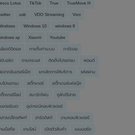
esco Lotus
TikTok
True
TrueMove H
witter
usb
VDO Streaming
Vivo
Windows
Windows 10
windows 8
windows xp
Xiaomi
Youtube
ล้องดิจิตอล
การตั้งค่าระบบ
การ์ดจอ
ีย์บอร์ด
ตามกระแส
ติดตั้งโปรแกรม
ฟอนต์
ัยจากอินเตอร์เน็ต
ยกเลิกการให้บริการ
รหัสผ่าน
ลบโปรแกรม
สติ๊กเกอร์
สติ๊กเกอร์เฟสบุ๊ค
ติ๊กเกอร์ไลน์
สมาร์ทโฟน
หูฟังไร้สาย
ินเตอร์เนต
อุปกรณ์คอมพิวเตอร์
ุปกรณ์โทรศัพท์
ฮาร์ดดิสก์
เกมคอมพิวเตอร์
กมมือถือ
เกมไลน์
เปิดตัวสินค้า
เมนบอร์ด