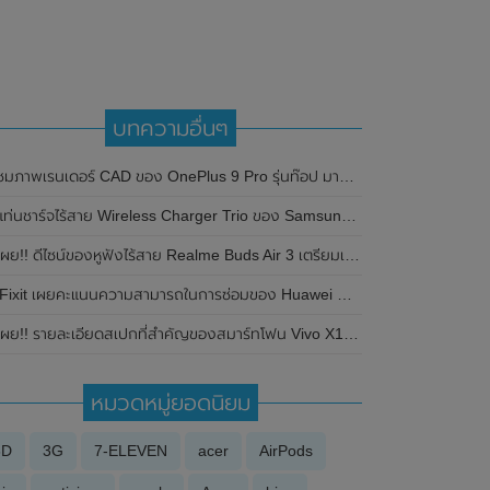
บทความอื่นๆ
มภาพเรนเดอร์ CAD ของ OnePlus 9 Pro รุ่นท๊อป มาพร้อมกล้องหน้าแบบเจาะรู และกล้องหลัง 4 ตัว
ท่นชาร์จไร้สาย Wireless Charger Trio ของ Samsung โผล่บนเว็บไซต์ Samsung ต่างประเทศ เผยให้เห็นรายละเอียดสเปกเพิ่มเติม
ผย!! ดีไซน์ของหูฟังไร้สาย Realme Buds Air 3 เตรียมเปิดตัวที่ประเทศอินเดียในเดือนกุมภาพันธ์ 2022 นี้
iFixit เผยคะแนนความสามารถในการซ่อมของ Huawei Mate XS พบว่าซ่อมแซมยาก
ผย!! รายละเอียดสเปกที่สำคัญของสมาร์ทโฟน Vivo X100 Pro+ มาพร้อมกล้องหลัง 4 ตัว ความละเอียดสูงถึง 200MP
หมวดหมู่ยอดนิยม
3D
3G
7-ELEVEN
acer
AirPods