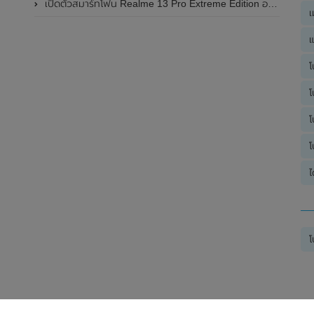
เปิดตัวสมาร์ทโฟน Realme 13 Pro Extreme Edition อย่างเป็นทางการแล้วในประเทศจีน
เ
แ
โ
โ
โ
โ
ไ
โ