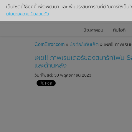
เว็บไซต์นี้ใช้คุกกี้ เพื่อพัฒนา และเพิ่มประสบการณ์ที่ดีในการใช้เว็บไ
นโยบายความเป็นส่วนตัว
ปัญหาคอม
ทิปไอที
ComError.com
»
มือถือ/แท็บเล็ต
» เผย!! ภาพเรนเ
เผย!! ภาพเรนเดอร์ของสมาร์ทโฟน Sam
และด้านหลัง
วันที่โพสต์: 30 พฤศจิกายน 2023