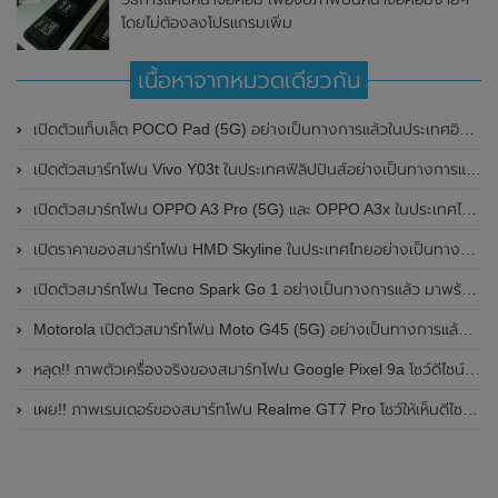
โดยไม่ต้องลงโปรแกรมเพิ่ม
เนื้อหาจากหมวดเดียวกัน
เปิดตัวแท็บเล็ต POCO Pad (5G) อย่างเป็นทางการแล้วในประเทศอินเดีย มาพร้อมชิปเซ็ต Snapdragon 7s Gen 2 ของ Qualcomm และรองรับเครือข่าย 5G
เปิดตัวสมาร์ทโฟน Vivo Y03t ในประเทศฟิลิปปินส์อย่างเป็นทางการแล้ว มาพร้อมชิปเซ็ต Unisoc T612 , กล้องหลัง ความละเอียด 13MP , แบตเตอรี่ 5,000mAh และหน้าจอแสดงผล LCD / 90Hz
เปิดตัวสมาร์ทโฟน OPPO A3 Pro (5G) และ OPPO A3x ในประเทศไทยอย่างเป็นทางการแล้ว ในราคาเริ่มต้นเพียง 3,999 บาท
เปิดราคาของสมาร์ทโฟน HMD Skyline ในประเทศไทยอย่างเป็นทางการแล้ว ราคา 14,990 บาท
เปิดตัวสมาร์ทโฟน Tecno Spark Go 1 อย่างเป็นทางการแล้ว มาพร้อมหน้าจอแสดงผล LCD / 120Hz , แบตเตอรี่ 5,000mAh และใช้ชิปเซ็ต Unisoc
Motorola เปิดตัวสมาร์ทโฟน Moto G45 (5G) อย่างเป็นทางการแล้วในอินเดีย
หลุด!! ภาพตัวเครื่องจริงของสมาร์ทโฟน Google Pixel 9a โชว์ดีไซน์ใหม่ กล้องหลังแบนราบ ไม่มีกรอบของกล้องแล้ว
เผย!! ภาพเรนเดอร์ของสมาร์ทโฟน Realme GT7 Pro โชว์ให้เห็นดีไซน์ใหม่ พร้อมเผยรายละเอียดสเปกที่สำคัญบางส่วน