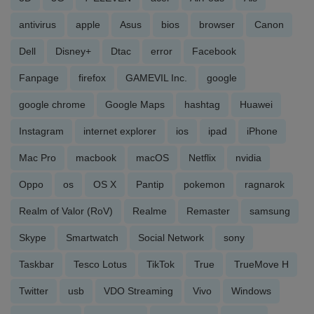
antivirus
apple
Asus
bios
browser
Canon
Dell
Disney+
Dtac
error
Facebook
Fanpage
firefox
GAMEVIL Inc.
google
google chrome
Google Maps
hashtag
Huawei
Instagram
internet explorer
ios
ipad
iPhone
Mac Pro
macbook
macOS
Netflix
nvidia
Oppo
os
OS X
Pantip
pokemon
ragnarok
Realm of Valor (RoV)
Realme
Remaster
samsung
Skype
Smartwatch
Social Network
sony
Taskbar
Tesco Lotus
TikTok
True
TrueMove H
Twitter
usb
VDO Streaming
Vivo
Windows