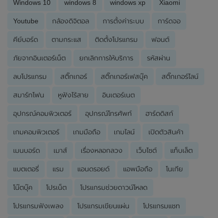
Windows 10
windows 8
windows xp
Xiaomi
Youtube
กล้องดิจิตอล
การตั้งค่าระบบ
การ์ดจอ
คีย์บอร์ด
ตามกระแส
ติดตั้งโปรแกรม
ฟอนต์
ภัยจากอินเตอร์เน็ต
ยกเลิกการให้บริการ
รหัสผ่าน
ลบโปรแกรม
สติ๊กเกอร์
สติ๊กเกอร์เฟสบุ๊ค
สติ๊กเกอร์ไลน์
สมาร์ทโฟน
หูฟังไร้สาย
อินเตอร์เนต
อุปกรณ์คอมพิวเตอร์
อุปกรณ์โทรศัพท์
ฮาร์ดดิสก์
เกมคอมพิวเตอร์
เกมมือถือ
เกมไลน์
เปิดตัวสินค้า
เมนบอร์ด
เมาส์
เรื่องหลอกลวง
เว็บไซต์
แท็บเล็ต
แบตเตอรี่
แรม
แอนดรอยด์
แอพมือถือ
โนเกีย
โน๊ตบุ๊ค
โปรเน็ต
โปรแกรมช่วยดาวน์โหลด
โปรแกรมฟังเพลง
โปรแกรมเขียนแผ่น
โปรแกรมแชท