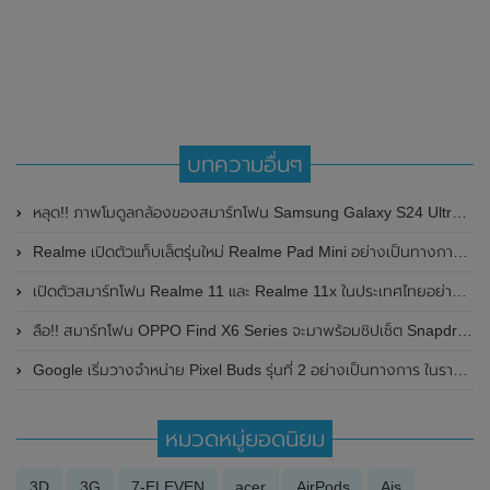
บทความอื่นๆ
หลุด!! ภาพโมดูลกล้องของสมาร์ทโฟน Samsung Galaxy S24 Ultra รุ่นท๊อป ก่อนเปิดตัวอย่างเป็นทางการในวันที่ 18 เดือนมกราคม ต้นปีหน้า 2024
Realme เปิดตัวแท็บเล็ตรุ่นใหม่ Realme Pad Mini อย่างเป็นทางการในประเทศฟิลิปปินส์ มาพร้อมหน้าจอขนาด 8.7 นิ้ว
เปิดตัวสมาร์ทโฟน Realme 11 และ Realme 11x ในประเทศไทยอย่างเป็นทางการแล้ว ในราคาเริ่มต้นเพียง 6,999 บาท
ลือ!! สมาร์ทโฟน OPPO Find X6 Series จะมาพร้อมชิปเซ็ต Snapdragon 8 Gen 2 ของ Qualcomm
Google เริ่มวางจำหน่าย Pixel Buds รุ่นที่ 2 อย่างเป็นทางการ ในราคาไม่ถึง 6 พัน
หมวดหมู่ยอดนิยม
3D
3G
7-ELEVEN
acer
AirPods
Ais