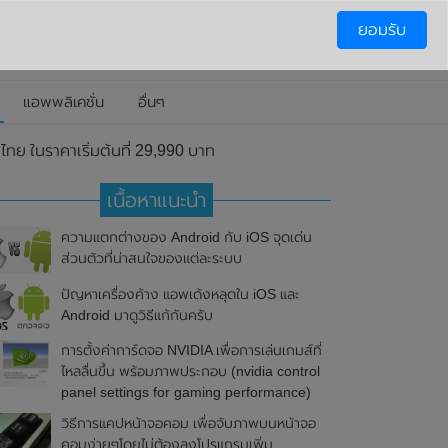
ยอมรับ
แอพพลิเคชั่น
อื่นๆ
ย ในราคาเริ่มต้นที่ 29,990 บาท
เนื้อหาแนะนำ
ความแตกต่างของ Android กับ iOS จุดเด่น
ส่วนตัวที่น่าสนใจของแต่ละระบบ
ปัญหาเครื่องค้าง แอพเด้งหลุดใน iOS และ
Android มาดูวิธีแก้กันครับ
การตั้งค่าการ์ดจอ NVIDIA เพื่อการเล่นเกมส์ที่
ไหลลื่นขึ้น พร้อมภาพประกอบ (nvidia control
panel settings for gaming performance)
วิธีการแคปหน้าจอคอม เพื่อจับภาพบนหน้าจอ
คอมง่ายๆโดยไม่ต้องลงโปรแกรมเพิ่ม