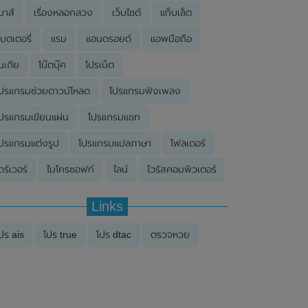
มาส์
เรื่องหลอกลวง
เว็บไซต์
แท็บเล็ต
บตเตอรี่
แรม
แอนดรอยด์
แอพมือถือ
นเกีย
โน๊ตบุ๊ค
โปรเน็ต
ปรแกรมช่วยดาวน์โหลด
โปรแกรมฟังเพลง
ปรแกรมเขียนแผ่น
โปรแกรมแชท
ปรแกรมแต่งรูป
โปรแกรมแปลภาษา
โฟลเดอร์
ดร์เวอร์
ไมโครซอฟท์
ไลน์
ไวรัสคอมพิวเตอร์
Links
ปร ais
โปร true
โปร dtac
ตรวจหวย