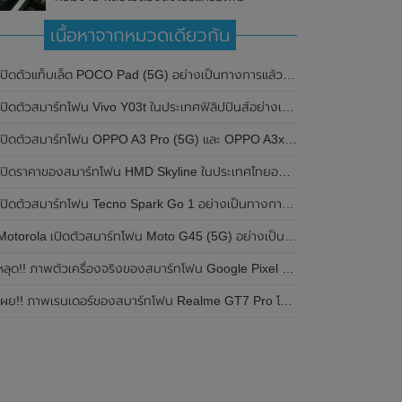
เนื้อหาจากหมวดเดียวกัน
ปิดตัวแท็บเล็ต POCO Pad (5G) อย่างเป็นทางการแล้วในประเทศอินเดีย มาพร้อมชิปเซ็ต Snapdragon 7s Gen 2 ของ Qualcomm และรองรับเครือข่าย 5G
ิดตัวสมาร์ทโฟน Vivo Y03t ในประเทศฟิลิปปินส์อย่างเป็นทางการแล้ว มาพร้อมชิปเซ็ต Unisoc T612 , กล้องหลัง ความละเอียด 13MP , แบตเตอรี่ 5,000mAh และหน้าจอแสดงผล LCD / 90Hz
ปิดตัวสมาร์ทโฟน OPPO A3 Pro (5G) และ OPPO A3x ในประเทศไทยอย่างเป็นทางการแล้ว ในราคาเริ่มต้นเพียง 3,999 บาท
ปิดราคาของสมาร์ทโฟน HMD Skyline ในประเทศไทยอย่างเป็นทางการแล้ว ราคา 14,990 บาท
ปิดตัวสมาร์ทโฟน Tecno Spark Go 1 อย่างเป็นทางการแล้ว มาพร้อมหน้าจอแสดงผล LCD / 120Hz , แบตเตอรี่ 5,000mAh และใช้ชิปเซ็ต Unisoc
Motorola เปิดตัวสมาร์ทโฟน Moto G45 (5G) อย่างเป็นทางการแล้วในอินเดีย
ลุด!! ภาพตัวเครื่องจริงของสมาร์ทโฟน Google Pixel 9a โชว์ดีไซน์ใหม่ กล้องหลังแบนราบ ไม่มีกรอบของกล้องแล้ว
ผย!! ภาพเรนเดอร์ของสมาร์ทโฟน Realme GT7 Pro โชว์ให้เห็นดีไซน์ใหม่ พร้อมเผยรายละเอียดสเปกที่สำคัญบางส่วน