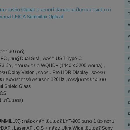
T
ra เวอร์ชัน Global วางขายทั่วโลกอย่างเป็นทางการแล้ว มา
T
งเลนส์ LEICA Summilux Optical
ก
เวลา 30 นาที)
ค
, NFC , ซิมคู่ Dual SIM , พอร์ต USB Type-C
นิ้ว , ความละเอียด WQHD+ (1440 x 3200 พิกเซล) ,
ภ
งรับ Dolby Vision , รองรับ Pro HDR Display , รองรับ
 และอัตราการรีเฟรชเรทที่ 120Hz , การสุ่มตัวอย่างแบบ
mi Shield Glass
ส
rOS
4 นาโนเมตร)
อ
อ
MILUX) : กล้องหลัก เซ็นเซอร์ LYT-900 ขนาด 1 นิ้ว ความ
เ
, PDAF , Laser AF , OIS + กล้อง Ultra Wide เซ็นเซอร์ Sony