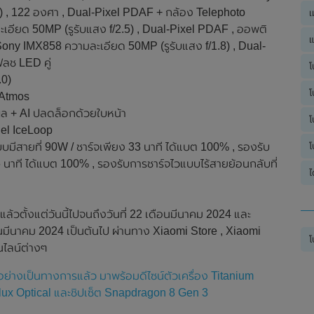
) , 122 องศา , Dual-Pixel PDAF + กล้อง Telephoto
เ
เอียด 50MP (รูรับแสง f/2.5) , Dual-Pixel PDAF , ออพติ
แ
 Sony IMX858 ความละเอียด 50MP (รูรับแสง f/1.8) , Dual-
ฟลช LED คู่
โ
.0)
โ
 Atmos
ผล + AI ปลดล็อกด้วยใบหน้า
โ
el IceLoop
โ
บมีสายที่ 90W / ชาร์จเพียง 33 นาที ได้แบต 100% , รองรับ
6 นาที ได้แบต 100% , รองรับการชาร์จไวแบบไร้สายย้อนกลับที่
ไ
แล้วตั้งแต่วันนี้ไปจนถึงวันที่ 22 เดือนมีนาคม 2024 และ
ดือนมีนาคม 2024 เป็นต้นไป ผ่านทาง Xiaomi Store , Xiaomi
โ
นไลน์ต่างๆ
ย่างเป็นทางการแล้ว มาพร้อมดีไซน์ตัวเครื่อง Titanium
lux Optical และชิปเซ็ต Snapdragon 8 Gen 3