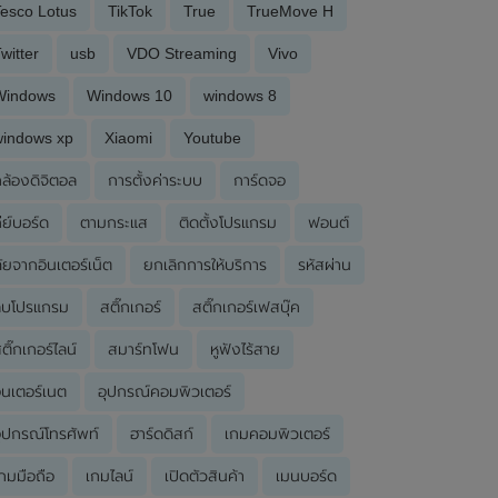
esco Lotus
TikTok
True
TrueMove H
witter
usb
VDO Streaming
Vivo
Windows
Windows 10
windows 8
windows xp
Xiaomi
Youtube
ล้องดิจิตอล
การตั้งค่าระบบ
การ์ดจอ
ีย์บอร์ด
ตามกระแส
ติดตั้งโปรแกรม
ฟอนต์
ัยจากอินเตอร์เน็ต
ยกเลิกการให้บริการ
รหัสผ่าน
ลบโปรแกรม
สติ๊กเกอร์
สติ๊กเกอร์เฟสบุ๊ค
ติ๊กเกอร์ไลน์
สมาร์ทโฟน
หูฟังไร้สาย
ินเตอร์เนต
อุปกรณ์คอมพิวเตอร์
ุปกรณ์โทรศัพท์
ฮาร์ดดิสก์
เกมคอมพิวเตอร์
กมมือถือ
เกมไลน์
เปิดตัวสินค้า
เมนบอร์ด