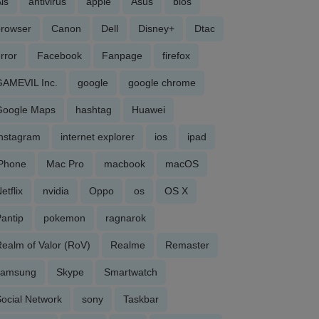
is
antivirus
apple
Asus
bios
browser
Canon
Dell
Disney+
Dtac
rror
Facebook
Fanpage
firefox
GAMEVIL Inc.
google
google chrome
Google Maps
hashtag
Huawei
Instagram
internet explorer
ios
ipad
iPhone
Mac Pro
macbook
macOS
etflix
nvidia
Oppo
os
OS X
antip
pokemon
ragnarok
ealm of Valor (RoV)
Realme
Remaster
samsung
Skype
Smartwatch
ocial Network
sony
Taskbar