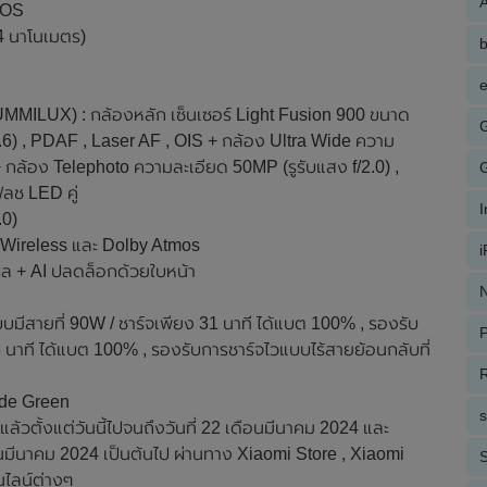
A
rOS
4 นาโนเมตร)
e
MMILUX) : กล้องหลัก เซ็นเซอร์ Light Fusion 900 ขนาด
1.6) , PDAF , Laser AF , OIS + กล้อง Ultra Wide ความ
+ กล้อง Telephoto ความละเอียด 50MP (รูรับแสง f/2.0) ,
ลช LED คู่
.0)
s Wireless และ Dolby Atmos
ผล + AI ปลดล็อกด้วยใบหน้า
N
บมีสายที่ 90W / ชาร์จเพียง 31 นาที ได้แบต 100% , รองรับ
P
6 นาที ได้แบต 100% , รองรับการชาร์จไวแบบไร้สายย้อนกลับที่
R
Jade Green
แล้วตั้งแต่วันนี้ไปจนถึงวันที่ 22 เดือนมีนาคม 2024 และ
ดือนมีนาคม 2024 เป็นต้นไป ผ่านทาง Xiaomi Store , Xiaomi
S
นไลน์ต่างๆ