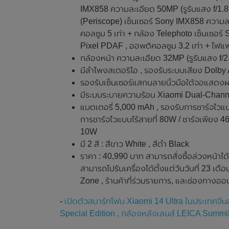
IMX858 ความละเอียด 50MP (รูรับแสง f/1.8
(Periscope) เซ็นเซอร์ Sony IMX858 ความละ
คอลซูม 5 เท่า + กล้อง Telephoto เซ็นเซอร์
Pixel PDAF , ออพติคอลซูม 3.2 เท่า + ไฟแ
กล้องหน้า ความละเอียด 32MP (รูรับแสง f/2
มีลำโพงสเตอริโอ , รองรับระบบเสียง Dolby
รองรับเซ็นเซอร์แสกนลายนิ้วมือใต้จอแสดง
มีระบบระบายความร้อน Xiaomi Dual-Chann
แบตเตอรี่ 5,000 mAh , รองรับการชาร์จไวแบ
การชาร์จไวแบบไร้สายที่ 80W / ชาร์จเพียง 4
10W
มี 2 สี : สีขาว White , สีดำ Black
ราคา : 40,990 บาท สามารถสั่งซื้อล่วงหน้าได้
สามารถไปรับเครื่องได้ตั้งแต่วันวันที่ 23 เ
Zone , ร้านค้าที่ร่วมรายการ, และช่องทางออ
-
เปิดตัวสมาร์ทโฟน Xiaomi 14 Ultra ในประเทศจีนอ
Special Edition , กล้องหลังเลนส์ LEICA Summi