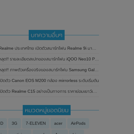
บทความอื่นๆ
alme ประเทศไทย เปิดตัวสมาร์ทโฟน Realme 9i มาพร้อมกับชิปเซ็ต Snapdragon 680 , กล้องหลัง AI 3 ตัว และระบบชาร์จไว Dart Charge ที่ 33W ในราคาสุดคุ้มเพียง 7,999 บาท
ลุด!! รายละเอียดสเปกของสมาร์ทโฟน iQOO Neo10 Pro มาพร้อมหน้าจอแสดงผล 1.5K , กล้องหลัง ความละเอียด 50MP และใช้ชิปเซ็ต Qualcomm Snapdragon 8 Gen 3
ลุด!! ภาพตัวเครื่องจริงของสมาร์ทโฟน Samsung Galaxy S22 Ultra โชว์ให้เห็นดีไซน์ของตัวเครื่องที่มาพร้อมช่องใส่ปากกา S Pen ในตัวแบบชัดๆ
เปิดตัว Canon EOS M200 กล้อง mirrorless ระดับเริ่มต้น
ปิดตัว Realme C15 อย่างเป็นทางการ ราคาย่อมเยาว์เริ่มต้นแค่ 4,000 กว่าบาท มาพร้อมแบตเตอรี่ขนาด 6,000mAh , ชิปเซ็ต Helio G35 และกล้องหลัง 4 ตัว
หมวดหมู่ยอดนิยม
3D
3G
7-ELEVEN
acer
AirPods