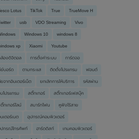
esco Lotus
TikTok
True
TrueMove H
witter
usb
VDO Streaming
Vivo
Windows
Windows 10
windows 8
windows xp
Xiaomi
Youtube
ล้องดิจิตอล
การตั้งค่าระบบ
การ์ดจอ
ีย์บอร์ด
ตามกระแส
ติดตั้งโปรแกรม
ฟอนต์
ัยจากอินเตอร์เน็ต
ยกเลิกการให้บริการ
รหัสผ่าน
ลบโปรแกรม
สติ๊กเกอร์
สติ๊กเกอร์เฟสบุ๊ค
ติ๊กเกอร์ไลน์
สมาร์ทโฟน
หูฟังไร้สาย
ินเตอร์เนต
อุปกรณ์คอมพิวเตอร์
ุปกรณ์โทรศัพท์
ฮาร์ดดิสก์
เกมคอมพิวเตอร์