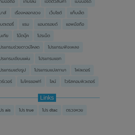
กมมือถือ
เกมไลน์
เปิดตัวสินค้า
เมนบอร์ด
มาส์
เรื่องหลอกลวง
เว็บไซต์
แท็บเล็ต
บตเตอรี่
แรม
แอนดรอยด์
แอพมือถือ
นเกีย
โน๊ตบุ๊ค
โปรเน็ต
ปรแกรมช่วยดาวน์โหลด
โปรแกรมฟังเพลง
ปรแกรมเขียนแผ่น
โปรแกรมแชท
ปรแกรมแต่งรูป
โปรแกรมแปลภาษา
โฟลเดอร์
ดร์เวอร์
ไมโครซอฟท์
ไลน์
ไวรัสคอมพิวเตอร์
Links
ปร ais
โปร true
โปร dtac
ตรวจหวย