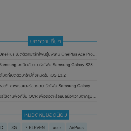
บทความอื่นๆ
nePlus เปิดตัวสมาร์ทโฟนรุ่นพิเศษ OnePlus Ace Pro Genshin Impact Limited Edition อย่างเป็นทางการ วางจำหน่ายเฉพาะในประเทศจีนเท่านั้น
amsung จะเปิดตัวสมาร์ทโฟน Samsung Galaxy S23 Series จะเปิดตัวในวันที่ 1 กุมภาพันธ์ 2023 นี้
อิโมจิที่เปิดตัวมาใหม่ทั้งหมดใน iOS 13.2
ลุด!! ภาพเรนเดอร์ของสมาร์ทโฟน Samsung Galaxy A15 เผยให้เห็นตัวเลือกสีทั้งรุ่น (4G) และ (5G) มี 3 สีเหมือนกัน
วิธีใช้งานฟังก์ชั่น OCR เพื่อถอดหรือแปลข้อความจากรูปภาพใน Line PC
หมวดหมู่ยอดนิยม
3D
3G
7-ELEVEN
acer
AirPods