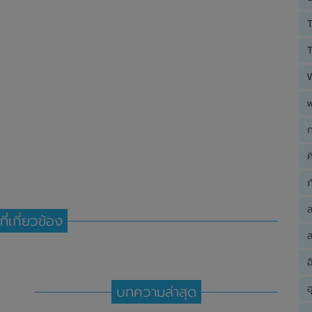
T
T
ก
ค
ภ
ที่เกี่ยวข้อง
ส
อ
อ
บทความล่าสุด