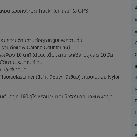
A
มด รวมถึงโหมด Track Run ใหม่ที่ใช้ GPS
e
บความต้านทานต่ออุณหภูมิและความชื้น
้ว รวมถึงแอพ Calorie Counter ใหม่
์จเพียง 10 นาที ได้แบตเต็ม , สามารถใช้งานสูงสุด 10 วัน
านได้นานประมาณ 4 วัน
เทา และสีขาวมุก
luoroelastomer (สีดำ , สีชมพู , สีเขียว) , แบบไนลอน Nylon
N
่มต้นอยู่ที่ 160 ยูโร หรือประมาณ 6,xxx บาท และแพงอยู่ที่
P
R
S