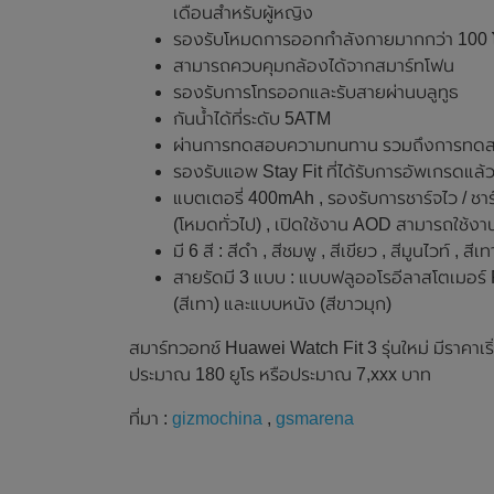
เดือนสำหรับผู้หญิง
รองรับโหมดการออกกำลังกายมากกว่า 100 โห
สามารถควบคุมกล้องได้จากสมาร์ทโฟน
รองรับการโทรออกและรับสายผ่านบลูทูธ
กันน้ำได้ที่ระดับ 5ATM
ผ่านการทดสอบความทนทาน รวมถึงการทดสอ
รองรับแอพ Stay Fit ที่ได้รับการอัพเกรดแล
แบตเตอรี่ 400mAh , รองรับการชาร์จไว / ชาร
(โหมดทั่วไป) , เปิดใช้งาน AOD สามารถใช้ง
มี 6 สี : สีดำ , สีชมพู , สีเขียว , สีมูนไวท์ , สี
สายรัดมี 3 แบบ : แบบฟลูออโรอีลาสโตเมอร์ F
(สีเทา) และแบบหนัง (สีขาวมุก)
สมาร์ทวอทช์ Huawei Watch Fit 3 รุ่นใหม่ มีราคาเริ
ประมาณ 180 ยูโร หรือประมาณ 7,xxx บาท
ที่มา :
gizmochina
,
gsmarena