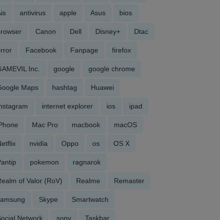
is
antivirus
apple
Asus
bios
browser
Canon
Dell
Disney+
Dtac
rror
Facebook
Fanpage
firefox
GAMEVIL Inc.
google
google chrome
Google Maps
hashtag
Huawei
Instagram
internet explorer
ios
ipad
iPhone
Mac Pro
macbook
macOS
etflix
nvidia
Oppo
os
OS X
antip
pokemon
ragnarok
ealm of Valor (RoV)
Realme
Remaster
samsung
Skype
Smartwatch
ocial Network
sony
Taskbar