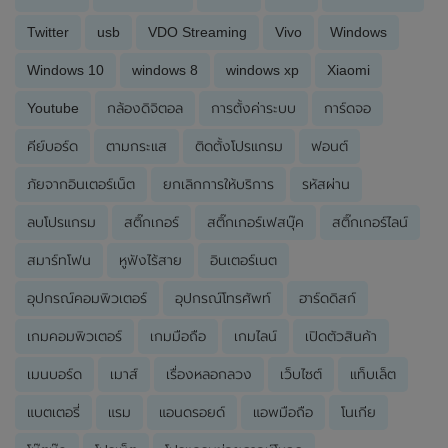
Twitter
usb
VDO Streaming
Vivo
Windows
Windows 10
windows 8
windows xp
Xiaomi
Youtube
กล้องดิจิตอล
การตั้งค่าระบบ
การ์ดจอ
คีย์บอร์ด
ตามกระแส
ติดตั้งโปรแกรม
ฟอนต์
ภัยจากอินเตอร์เน็ต
ยกเลิกการให้บริการ
รหัสผ่าน
ลบโปรแกรม
สติ๊กเกอร์
สติ๊กเกอร์เฟสบุ๊ค
สติ๊กเกอร์ไลน์
สมาร์ทโฟน
หูฟังไร้สาย
อินเตอร์เนต
อุปกรณ์คอมพิวเตอร์
อุปกรณ์โทรศัพท์
ฮาร์ดดิสก์
เกมคอมพิวเตอร์
เกมมือถือ
เกมไลน์
เปิดตัวสินค้า
เมนบอร์ด
เมาส์
เรื่องหลอกลวง
เว็บไซต์
แท็บเล็ต
แบตเตอรี่
แรม
แอนดรอยด์
แอพมือถือ
โนเกีย