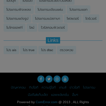
โน๊ตบุ๊ค
โปรเน็ต
โปรแกรมช่วยดาวน์โหลด
โปรแกรมฟังเพลง
โปรแกรมเขียนแผ่น
โปรแกรมแชท
โปรแกรมแต่งรูป
โปรแกรมแปลภาษา
โฟลเดอร์
ไดร์เวอร์
ไมโครซอฟท์
ไลน์
ไวรัสคอมพิวเตอร์
Links
โปร ais
โปร true
โปร dtac
ตรวจหวย
ปัญหาคอม
ทิปไอที
ความรู้ไอที
เกมส์
ข่าวไอที
โปรแกรม
มือถือ/แท็บเล็ต
แอพพลิเคชั่น
อื่นๆ
Powered by
ComError.com
@ 2013 , ALL Rights