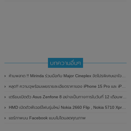
บทความอื่นๆ
ห้ามพลาด !! Mirinda ร่วมมือกับ Major Cineplex จัดโปรพิเศษเอาใจคนรักหนัง Mirinda x Major Special Set (มิรินด้า X เมเจอร์ สเปเชียลเซ็ท) ฟรี!!ตั๋วหนัง , คูปองส่วนลด และเครื่องดื่ม ในราคาเพียง 129 บาท
หลุด!! ความจุพร้อมเผยรายละเอียดราคาของ iPhone 15 Pro และ iPhone 15 Pro Max คาดอาจมาพร้อมกับความจุสูงสุดถึง 2TB
เตรียมเปิดตัว Asus Zenfone 8 อย่างเป็นทางการในวันที่ 12 เดือนพฤษภาคม 2021 นี้
HMD เปิดตัวฟีเจอร์โฟนรุ่นใหม่ Nokia 2660 Flip , Nokia 5710 XpressAudio มีหูฟังไร้สายในตัว และ Nokia 8210 (4G)
แชร์ภาพบน Facebook แบบไม่โดนลดคุณภาพ