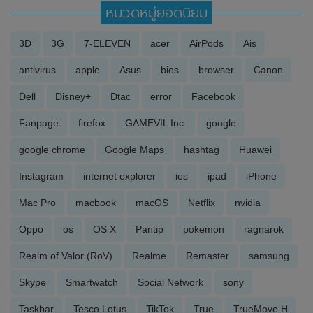
หมวดหมู่ยอดนิยม
3D
3G
7-ELEVEN
acer
AirPods
Ais
antivirus
apple
Asus
bios
browser
Canon
Dell
Disney+
Dtac
error
Facebook
Fanpage
firefox
GAMEVIL Inc.
google
google chrome
Google Maps
hashtag
Huawei
Instagram
internet explorer
ios
ipad
iPhone
Mac Pro
macbook
macOS
Netflix
nvidia
Oppo
os
OS X
Pantip
pokemon
ragnarok
Realm of Valor (RoV)
Realme
Remaster
samsung
Skype
Smartwatch
Social Network
sony
Taskbar
Tesco Lotus
TikTok
True
TrueMove H