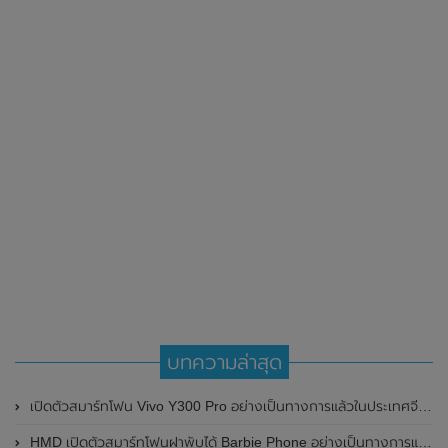
บทความล่าสุด
เปิดตัวสมาร์ทโฟน Vivo Y300 Pro อย่างเป็นทางการแล้วในประเทศจีน มาพร้อมดีไซน์พรีเมี่ยม ทนทาน และแบตเตอรี่สุดอึดขนาดใหญ่ 6,500mAh พร้อมรองรับการชาร์จไว 80W
HMD เปิดตัวสมาร์ทโฟนฝาพับได้ Barbie Phone อย่างเป็นทางการแล้ว มาพร้อมธีมสีชมพูสดใส