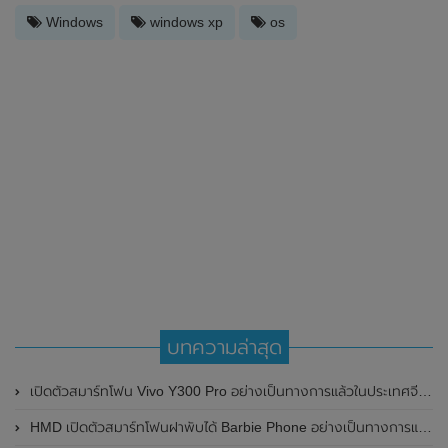
Windows
windows xp
os
บทความล่าสุด
เปิดตัวสมาร์ทโฟน Vivo Y300 Pro อย่างเป็นทางการแล้วในประเทศจีน มาพร้อมดีไซน์พรีเมี่ยม ทนทาน และแบตเตอรี่สุดอึดขนาดใหญ่ 6,500mAh พร้อมรองรับการชาร์จไว 80W
HMD เปิดตัวสมาร์ทโฟนฝาพับได้ Barbie Phone อย่างเป็นทางการแล้ว มาพร้อมธีมสีชมพูสดใส