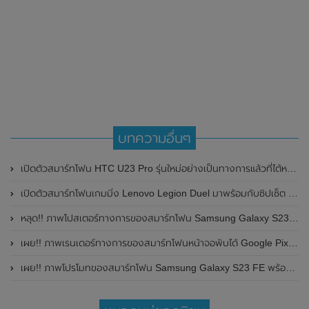
บทความอื่นๆ
เปิดตัวสมาร์ทโฟน HTC U23 Pro รุ่นใหม่อย่างเป็นทางการแล้วที่ไต้หวัน มาพร้อมชิปเซ็ต Snapdragon 7 Gen 1 , หน้าจอแสดงผล 120Hz และกล้องหลังความละเอียด 108MP
เปิดตัวสมาร์ทโฟนเกมมิ่ง Lenovo Legion Duel มาพร้อมกับซิปเซ็ต Snapdragon 865+ , กล้องหน้าแบบป๊อปอัพด้านข้าง และรองรับการชาร์จไวที่ 90W
หลุด!! ภาพโปสเตอร์ทางการของสมาร์ทโฟน Samsung Galaxy S23 Series โชว์ดีไซน์ก่อนเปิดตัวเร็วๆนี้
เผย!! ภาพเรนเดอร์ทางการของสมาร์ทโฟนหน้าจอพับได้ Google Pixel Fold คาดเปิดตัวในวันที่ 10 พฤษภาคม 2023 นี้
เผย!! ภาพโปรโมทของสมาร์ทโฟน Samsung Galaxy S23 FE พร้อมโชว์ตัวเลือกสี ลุ้นเปิดตัวในเร็วๆนี้