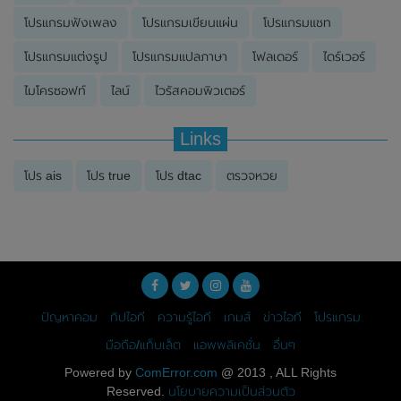
โปรแกรมฟังเพลง
โปรแกรมเขียนแผ่น
โปรแกรมแชท
โปรแกรมแต่งรูป
โปรแกรมแปลภาษา
โฟลเดอร์
ไดร์เวอร์
ไมโครซอฟท์
ไลน์
ไวรัสคอมพิวเตอร์
Links
โปร ais
โปร true
โปร dtac
ตรวจหวย
ปัญหาคอม
ทิปไอที
ความรู้ไอที
เกมส์
ข่าวไอที
โปรแกรม
มือถือ/แท็บเล็ต
แอพพลิเคชั่น
อื่นๆ
Powered by
ComError.com
@ 2013 , ALL Rights
Reserved.
นโยบายความเป็นส่วนตัว