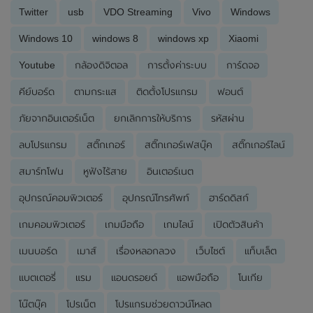
Twitter
usb
VDO Streaming
Vivo
Windows
Windows 10
windows 8
windows xp
Xiaomi
Youtube
กล้องดิจิตอล
การตั้งค่าระบบ
การ์ดจอ
คีย์บอร์ด
ตามกระแส
ติดตั้งโปรแกรม
ฟอนต์
ภัยจากอินเตอร์เน็ต
ยกเลิกการให้บริการ
รหัสผ่าน
ลบโปรแกรม
สติ๊กเกอร์
สติ๊กเกอร์เฟสบุ๊ค
สติ๊กเกอร์ไลน์
สมาร์ทโฟน
หูฟังไร้สาย
อินเตอร์เนต
อุปกรณ์คอมพิวเตอร์
อุปกรณ์โทรศัพท์
ฮาร์ดดิสก์
เกมคอมพิวเตอร์
เกมมือถือ
เกมไลน์
เปิดตัวสินค้า
เมนบอร์ด
เมาส์
เรื่องหลอกลวง
เว็บไซต์
แท็บเล็ต
แบตเตอรี่
แรม
แอนดรอยด์
แอพมือถือ
โนเกีย
โน๊ตบุ๊ค
โปรเน็ต
โปรแกรมช่วยดาวน์โหลด