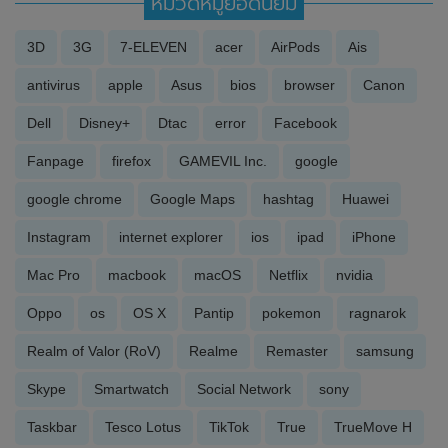
หมวดหมู่ยอดนิยม
3D
3G
7-ELEVEN
acer
AirPods
Ais
antivirus
apple
Asus
bios
browser
Canon
Dell
Disney+
Dtac
error
Facebook
Fanpage
firefox
GAMEVIL Inc.
google
google chrome
Google Maps
hashtag
Huawei
Instagram
internet explorer
ios
ipad
iPhone
Mac Pro
macbook
macOS
Netflix
nvidia
Oppo
os
OS X
Pantip
pokemon
ragnarok
Realm of Valor (RoV)
Realme
Remaster
samsung
Skype
Smartwatch
Social Network
sony
Taskbar
Tesco Lotus
TikTok
True
TrueMove H