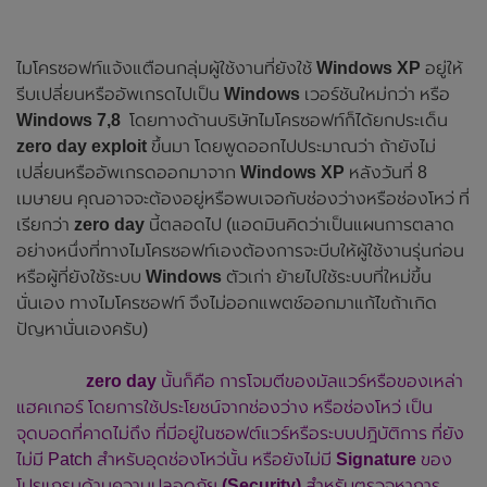
ไมโครซอฟท์แจ้งแตือนกลุ่มผู้ใช้งานที่ยังใช้
Windows XP
อยู่ให้
รีบเปลี่ยนหรืออัพเกรดไปเป็น
Windows
เวอร์ชันใหม่กว่า หรือ
Windows 7,8
โดยทางด้านบริษัทไมโครซอฟท์ก็ได้ยกประเด็น
zero day exploit
ขึ้นมา โดยพูดออกไปประมาณว่า ถ้ายังไม่
เปลี่ยนหรืออัพเกรดออกมาจาก
Windows XP
หลังวันที่ 8
เมษายน คุณอาจจะต้องอยู่หรือพบเจอกับช่องว่างหรือช่องโหว่ ที่
เรียกว่า
zero day
นี้ตลอดไป (แอดมินคิดว่าเป็นแผนการตลาด
อย่างหนึ่งที่ทางไมโครซอฟท์เองต้องการจะบีบให้ผู้ใช้งานรุ่นก่อน
หรือผู้ที่ยังใช้ระบบ
Windows
ตัวเก่า ย้ายไปใช้ระบบที่ใหม่ขึ้น
นั่นเอง ทางไมโครซอฟท์ จึงไม่ออกแพตช์ออกมาแก้ไขถ้าเกิด
ปัญหานั่นเองครับ)
zero day
นั้นก็คือ การโจมตีของมัลแวร์หรือของเหล่า
แฮคเกอร์ โดยการใช้ประโยชน์จากช่องว่าง หรือช่องโหว่ เป็น
จุดบอดที่คาดไม่ถึง ที่มีอยู่ในซอฟต์แวร์หรือระบบปฎิบัติการ ที่ยัง
ไม่มี Patch สำหรับอุดช่องโหว่นั้น หรือยังไม่มี
Signature
ของ
โปรแกรมด้านความปลอดภัย
(Security)
สำหรับตรวจหาการ