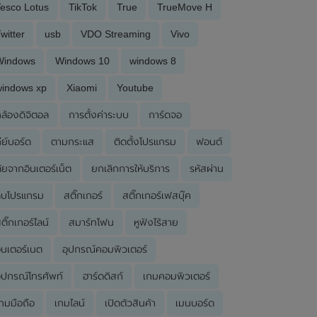
esco Lotus
TikTok
True
TrueMove H
witter
usb
VDO Streaming
Vivo
Windows
Windows 10
windows 8
windows xp
Xiaomi
Youtube
ล้องดิจิตอล
การตั้งค่าระบบ
การ์ดจอ
ีย์บอร์ด
ตามกระแส
ติดตั้งโปรแกรม
ฟอนต์
ัยจากอินเตอร์เน็ต
ยกเลิกการให้บริการ
รหัสผ่าน
ลบโปรแกรม
สติ๊กเกอร์
สติ๊กเกอร์เฟสบุ๊ค
ติ๊กเกอร์ไลน์
สมาร์ทโฟน
หูฟังไร้สาย
ินเตอร์เนต
อุปกรณ์คอมพิวเตอร์
ุปกรณ์โทรศัพท์
ฮาร์ดดิสก์
เกมคอมพิวเตอร์
กมมือถือ
เกมไลน์
เปิดตัวสินค้า
เมนบอร์ด