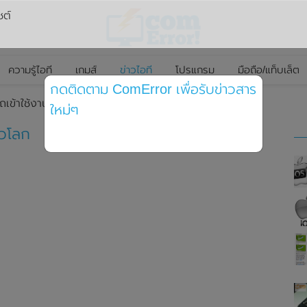
ซต์
ความรู้ไอที
เกมส์
ข่าวไอที
โปรแกรม
มือถือ/แท็บเล็ต
กดติดตาม ComError เพื่อรับข่าวสาร
เข้าใช้งานได้ทั่วโลก
ใหม่ๆ
่วโลก