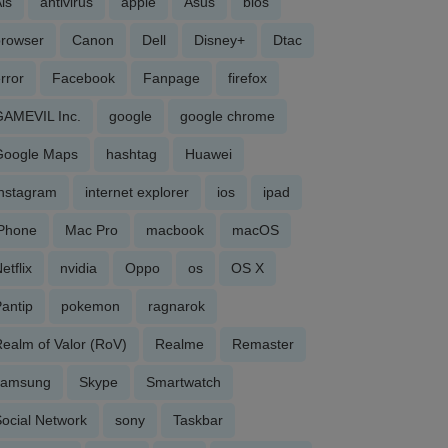
is
antivirus
apple
Asus
bios
browser
Canon
Dell
Disney+
Dtac
rror
Facebook
Fanpage
firefox
GAMEVIL Inc.
google
google chrome
Google Maps
hashtag
Huawei
Instagram
internet explorer
ios
ipad
iPhone
Mac Pro
macbook
macOS
etflix
nvidia
Oppo
os
OS X
antip
pokemon
ragnarok
ealm of Valor (RoV)
Realme
Remaster
samsung
Skype
Smartwatch
ocial Network
sony
Taskbar