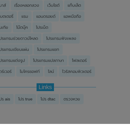
มาส์
เรื่องหลอกลวง
เว็บไซต์
แท็บเล็ต
บตเตอรี่
แรม
แอนดรอยด์
แอพมือถือ
นเกีย
โน๊ตบุ๊ค
โปรเน็ต
ปรแกรมช่วยดาวน์โหลด
โปรแกรมฟังเพลง
ปรแกรมเขียนแผ่น
โปรแกรมแชท
ปรแกรมแต่งรูป
โปรแกรมแปลภาษา
โฟลเดอร์
ดร์เวอร์
ไมโครซอฟท์
ไลน์
ไวรัสคอมพิวเตอร์
Links
ปร ais
โปร true
โปร dtac
ตรวจหวย