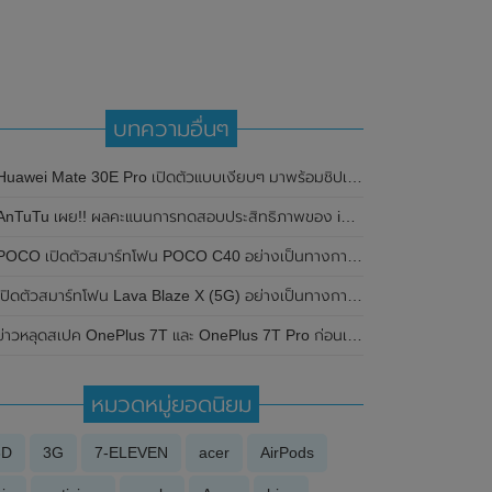
บทความอื่นๆ
Huawei Mate 30E Pro เปิดตัวแบบเงียบๆ มาพร้อมชิปเซ็ต Kirin 990E รุ่นใหม่ไฟแรง
AnTuTu เผย!! ผลคะแนนการทดสอบประสิทธิภาพของ iPhone SE (2020) รุ่นใหม่
OCO เปิดตัวสมาร์ทโฟน POCO C40 อย่างเป็นทางการที่ประเทศเวียดนาม ก่อนเปิดตัวทั่วโลกในวันที่ 16 มิถุนายน 2022 นี้ มาพร้อมชิปเซ็ต JLQ Technology
ิดตัวสมาร์ทโฟน Lava Blaze X (5G) อย่างเป็นทางการแล้วในอินเดีย มาพร้อมหน้าจอแสดงผล AMOLED ขนาด 6.67 นิ้ว 120Hz , ชิปเซ็ต Dimensity 6300 , RAM สูงสุด 8GB และแบตเตอรี่ 5,000mAh
ข่าวหลุดสเปค OnePlus 7T และ OnePlus 7T Pro ก่อนเปิดตัวอย่างเป็นทางการ
หมวดหมู่ยอดนิยม
3D
3G
7-ELEVEN
acer
AirPods