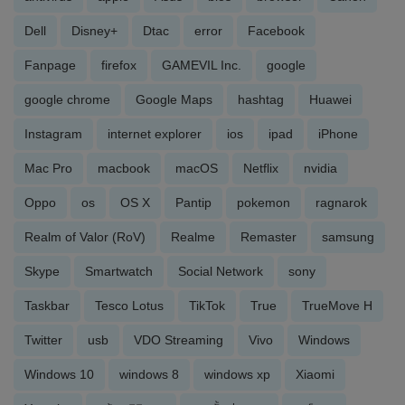
Dell
Disney+
Dtac
error
Facebook
Fanpage
firefox
GAMEVIL Inc.
google
google chrome
Google Maps
hashtag
Huawei
Instagram
internet explorer
ios
ipad
iPhone
Mac Pro
macbook
macOS
Netflix
nvidia
Oppo
os
OS X
Pantip
pokemon
ragnarok
Realm of Valor (RoV)
Realme
Remaster
samsung
Skype
Smartwatch
Social Network
sony
Taskbar
Tesco Lotus
TikTok
True
TrueMove H
Twitter
usb
VDO Streaming
Vivo
Windows
Windows 10
windows 8
windows xp
Xiaomi