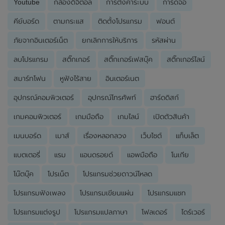
Youtube
กล้องดิจิตอล
การตั้งค่าระบบ
การ์ดจอ
คีย์บอร์ด
ตามกระแส
ติดตั้งโปรแกรม
ฟอนต์
ภัยจากอินเตอร์เน็ต
ยกเลิกการให้บริการ
รหัสผ่าน
ลบโปรแกรม
สติ๊กเกอร์
สติ๊กเกอร์เฟสบุ๊ค
สติ๊กเกอร์ไลน์
สมาร์ทโฟน
หูฟังไร้สาย
อินเตอร์เนต
อุปกรณ์คอมพิวเตอร์
อุปกรณ์โทรศัพท์
ฮาร์ดดิสก์
เกมคอมพิวเตอร์
เกมมือถือ
เกมไลน์
เปิดตัวสินค้า
เมนบอร์ด
เมาส์
เรื่องหลอกลวง
เว็บไซต์
แท็บเล็ต
แบตเตอรี่
แรม
แอนดรอยด์
แอพมือถือ
โนเกีย
โน๊ตบุ๊ค
โปรเน็ต
โปรแกรมช่วยดาวน์โหลด
โปรแกรมฟังเพลง
โปรแกรมเขียนแผ่น
โปรแกรมแชท
โปรแกรมแต่งรูป
โปรแกรมแปลภาษา
โฟลเดอร์
ไดร์เวอร์