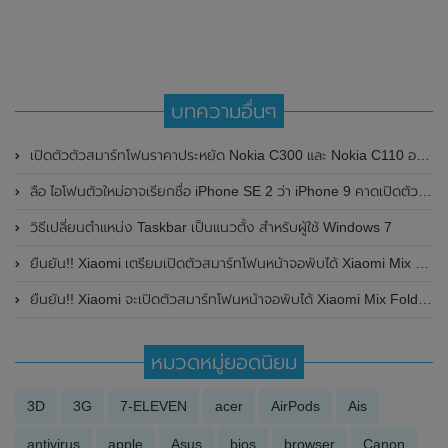
บทความอื่นๆ
เปิดตัวตัวสมาร์ทโฟนราคาประหยัด Nokia C300 และ Nokia C110 อย่างเป็นทางการแล้ว
ลือ ไอโฟนตัวใหม่อาจเรียกชื่อ iPhone SE 2 ว่า iPhone 9 คาดเปิดตัวในต้นปี 2020
วิธีเปลี่ยนตำแหน่ง Taskbar เป็นแนวตั้ง สำหรับผู้ใช้ Windows 7
ยืนยัน!! Xiaomi เตรียมเปิดตัวสมาร์ทโฟนหน้าจอพับได้ Xiaomi Mix Fold 2 , หูฟังไร้สาย TWS Xiaomi Buds 4 Pro และแท็บเล็ต Xiaomi Pad 5 Pro ขนาด 12.4 นิ้ว ในวันที่ 11 สิงหาคม 2022 นี้
ยืนยัน!! Xiaomi จะเปิดตัวสมาร์ทโฟนหน้าจอพับได้ Xiaomi Mix Fold 3 อย่างเป็นทางการที่ประเทศจีน ในวันที่ 14 สิงหาคม 2023 นี้
หมวดหมู่ยอดนิยม
3D
3G
7-ELEVEN
acer
AirPods
Ais
antivirus
apple
Asus
bios
browser
Canon